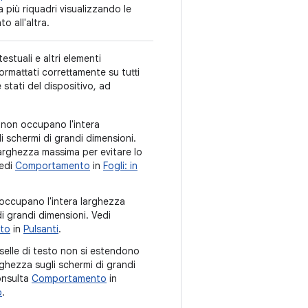
 più riquadri visualizzando le
o all'altra.
stuali e altri elementi
rmattati correttamente su tutti
e stati del dispositivo, ad
ri non occupano l'intera
i schermi di grandi dimensioni.
arghezza massima per evitare lo
Vedi
Comportamento
in
Fogli: in
 occupano l'intera larghezza
di grandi dimensioni. Vedi
to
in
Pulsanti
.
aselle di testo non si estendono
arghezza sugli schermi di grandi
onsulta
Comportamento
in
o
.