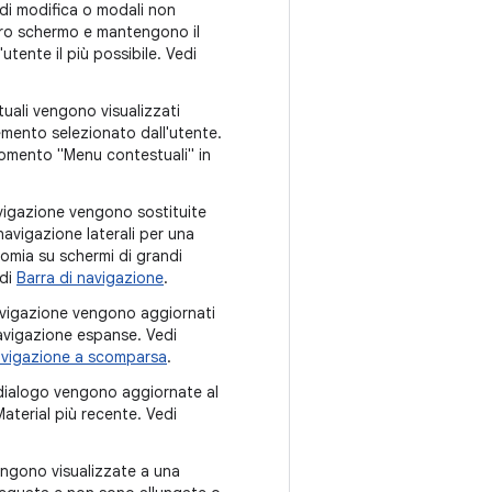
 di modifica o modali non
ero schermo e mantengono il
utente il più possibile. Vedi
uali vengono visualizzati
emento selezionato dall'utente.
gomento "Menu contestuali" in
vigazione vengono sostituite
 navigazione laterali per una
omia su schermi di grandi
edi
Barra di navigazione
.
navigazione vengono aggiornati
navigazione espanse. Vedi
avigazione a scomparsa
.
 dialogo vengono aggiornate al
terial più recente. Vedi
engono visualizzate a una