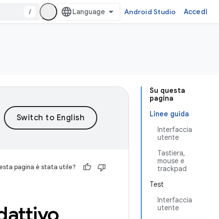
/
Android Studio
Accedi
Su questa
pagina
Linee guida
Interfaccia
utente
Tastiera,
mouse e
sta pagina è stata utile?
trackpad
Test
Interfaccia
dattivo
utente