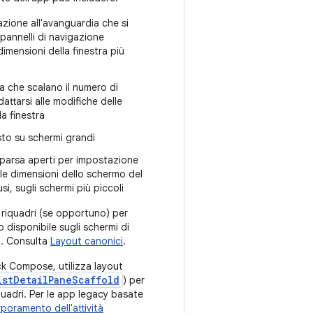
azione all'avanguardia che si
pannelli di navigazione
imensioni della finestra più
ia che scalano il numero di
attarsi alle modifiche delle
la finestra
sto su schermi grandi
mparsa aperti per impostazione
lle dimensioni dello schermo del
si, sugli schermi più piccoli
 riquadri (se opportuno) per
o disponibile sugli schermi di
i. Consulta
Layout canonici
.
ck Compose, utilizza layout
istDetailPaneScaffold
) per
iquadri. Per le app legacy basate
rporamento dell'attività