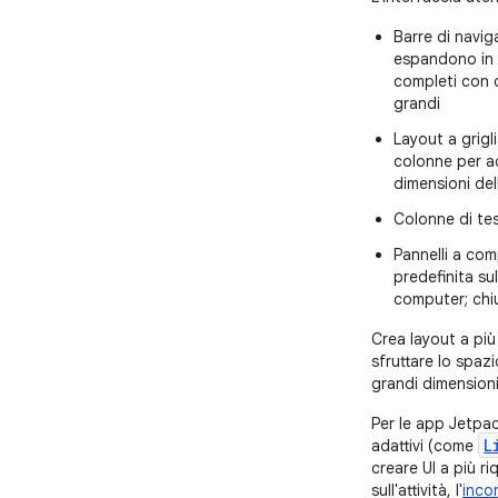
Barre di navig
espandono in 
completi con d
grandi
Layout a grigl
colonne per ad
dimensioni del
Colonne di te
Pannelli a co
predefinita su
computer; chiu
Crea layout a più
sfruttare lo spazi
grandi dimension
Per le app Jetpa
L
adattivi (come
creare UI a più r
sull'attività, l'
inco