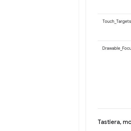
Touch_Targets
Drawable_Foc
Tastiera
,
mou