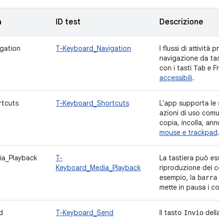
a
ID test
Descrizione
gation
T-Keyboard_Navigation
I flussi di attività
navigazione da tas
con i tasti
e Fr
Tab
accessibili
.
rtcuts
T-Keyboard_Shortcuts
L'app supporta le 
azioni di uso comu
copia, incolla, annu
mouse e trackpad
ia_Playback
T-
La tastiera può ess
Keyboard_Media_Playback
riproduzione dei c
esempio, la
barra
mette in pausa i co
d
T-Keyboard_Send
Il tasto
dell
Invio