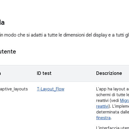
da
n modo che si adatti a tutte le dimensioni del display e a tutti gli
utente
a
ID test
Descrizione
aptive_layouts
T-Layout_Flow
L'app ha layout ad
schermi di tutte l
reattivi (vedi
Migr
reattivi
). L'implem
determinata dall
finestra
.
L'interfaccia ute