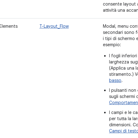
consente layout a
attività una accant
Elements
T-Layout_Flow
Modal, menu conte
secondari sono fo
i tipi di schermo 
esempio:
I fogli inferio
larghezza sugl
(Applica una l
stiramento.) 
basso
.
I pulsanti non
sugli schermi 
Comportamen
I campi e le c
per tutta la l
dimensioni. C
Campi di test