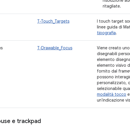
risoluzione a
ritagliate.
T-Touch_Targets
I touch target s
linee guida di Ma
tipografia
.
us
T-Drawable_Focus
Viene creato uno 
disegnabili person
elemento disegnab
elemento visivo d
fornito dal frame
possono interagi
personalizzato, 
selezionabile qua
modalità tocco
e 
un'indicazione vis
se e trackpad