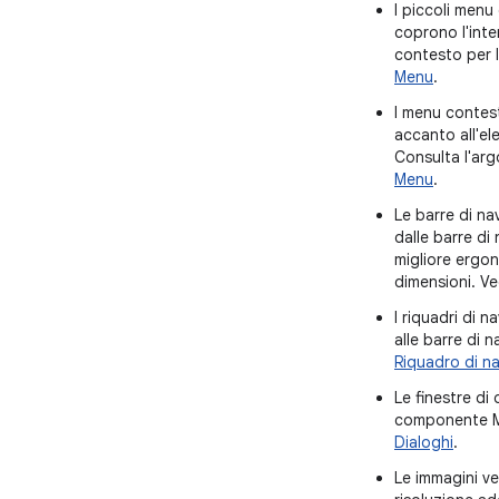
I piccoli menu
coprono l'int
contesto per l'
Menu
.
I menu contest
accanto all'el
Consulta l'ar
Menu
.
Le barre di na
dalle barre di
migliore ergon
dimensioni. V
I riquadri di 
alle barre di 
Riquadro di n
Le finestre di
componente Ma
Dialoghi
.
Le immagini v