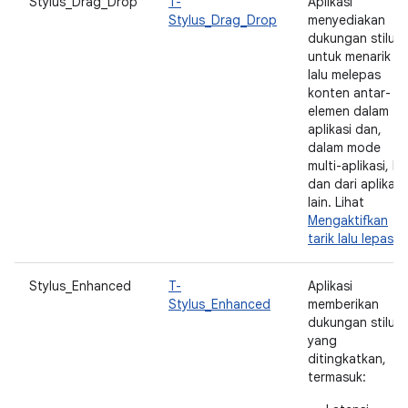
Stylus_Drag_Drop
T-
Aplikasi
Stylus_Drag_Drop
menyediakan
dukungan stilus
untuk menarik
lalu melepas
konten antar-
elemen dalam
aplikasi dan,
dalam mode
multi-aplikasi, ke
dan dari aplikasi
lain. Lihat
Mengaktifkan
tarik lalu lepas
.
Stylus_Enhanced
T-
Aplikasi
Stylus_Enhanced
memberikan
dukungan stilus
yang
ditingkatkan,
termasuk: