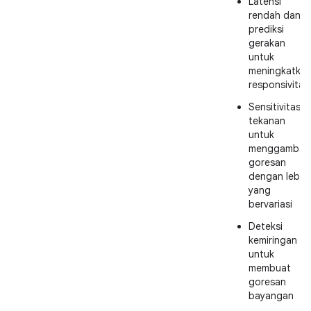
Latensi
rendah dan
prediksi
gerakan
untuk
meningkatka
responsivitas
Sensitivitas
tekanan
untuk
menggambar
goresan
dengan lebar
yang
bervariasi
Deteksi
kemiringan
untuk
membuat
goresan
bayangan