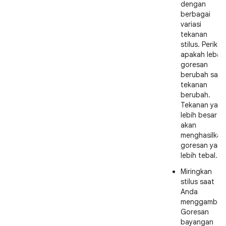
dengan
berbagai
variasi
tekanan
stilus. Periksa
apakah lebar
goresan
berubah saat
tekanan
berubah.
Tekanan yan
lebih besar
akan
menghasilkan
goresan yang
lebih tebal.
Miringkan
stilus saat
Anda
menggambar.
Goresan
bayangan