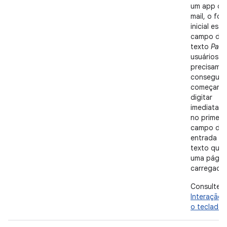
um app de
mail, o foc
inicial está
campo de
texto
Para
usuários
precisam
conseguir
começar a
digitar
imediatam
no primeir
campo de
entrada d
texto qua
uma págin
carregada.
Consulte
Interação
o teclado
.