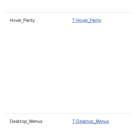
m
Hover_Parity
T-Hover_Parity
Q
i
p
i
o
O
p
e
s
e
c
o
a
i
Desktop_Menus
T-Desktop_Menus
O
i
c