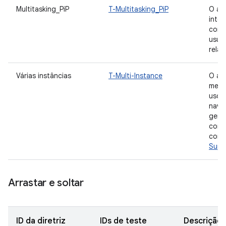
Multitasking_PiP
T-Multitasking_PiP
O ap
inter
cont
usuár
relac
Várias instâncias
T-Multi-Instance
O app
mesm
uso 
nave
gere
comp
comp
Supo
Arrastar e soltar
ID da diretriz
IDs de teste
Descrição