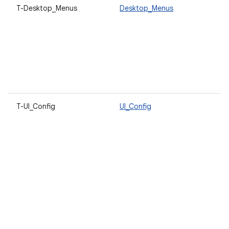
T-Desktop_Menus
Desktop_Menus
E
e
c
v
m
á
d
u
T-UI_Config
UI_Config
V
o
d
c
u