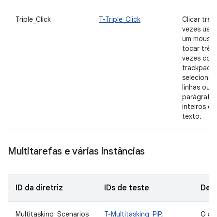
Triple_Click
T-Triple_Click
Clicar três
vezes usa
um mouse 
tocar três
vezes com
trackpad
seleciona
linhas ou
parágrafo
inteiros de
texto.
Multitarefas e várias instâncias
ID da diretriz
IDs de teste
Desc
Multitasking_Scenarios
T-Multitasking_PiP
,
O ap