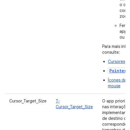
o cur
cont
zoo
Ferra
apps
ou il
Para mais inf
consulte:
Cursores
PointerI
Ícones de 
mouse
Cursor_Target_Size
T-
O app prioriza
Cursor_Target_Size
nas interaçõe
implementand
de destino do
correspondem