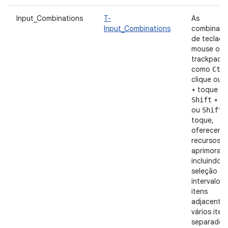
Input_Combinations
T-
As
Input_Combinations
combinaçõ
de teclado
mouse ou
trackpad,
como
Ctr
clique ou
C
+ toque e
+ cl
Shift
ou
Shift
toque,
oferecem
recursos
aprimorad
incluindo a
seleção de
intervalos 
itens
adjacente
vários iten
separados