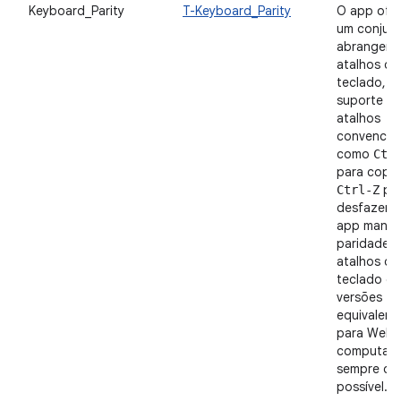
Keyboard_Parity
T-Keyboard_Parity
O app ofe
um conjun
abrangent
atalhos do
teclado, 
suporte a
atalhos
convencion
como
Ctr
para copia
pa
Ctrl-Z
desfazer. 
app manté
paridade 
atalhos do
teclado c
versões
equivalent
para Web 
computad
sempre qu
possível.