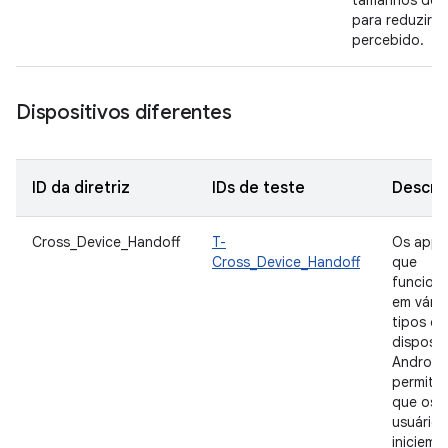
tamanhos de d
para reduzir o
percebido.
Dispositivos diferentes
ID da diretriz
IDs de teste
Descri
Cross_Device_Handoff
T-
Os apps
Cross_Device_Handoff
que
funcion
em vário
tipos de
disposit
Android
permite
que os
usuários
iniciem 