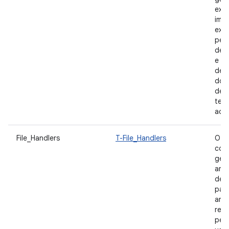
expe
imp
exp
perf
de 
e de
dep
dos
de a
ter
ao 
File_Handlers
T-File_Handlers
O a
com
ger
arqu
decl
para
arqu
rele
per