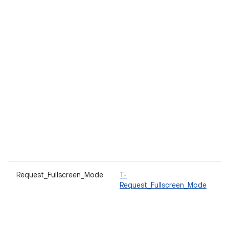
Request_Fullscreen_Mode
T-
O
Request_Fullscreen_Mode
p
e
d
p