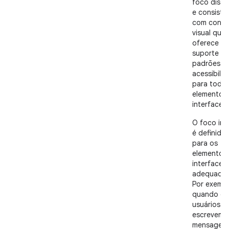
foco disti
e consiste
com contr
visual que
oferece
suporte a
padrões d
acessibili
para todo
elementos
interface.
O foco inic
é definido
para os
elementos
interface
adequados
Por exempl
quando os
usuários
escrevem 
mensagem