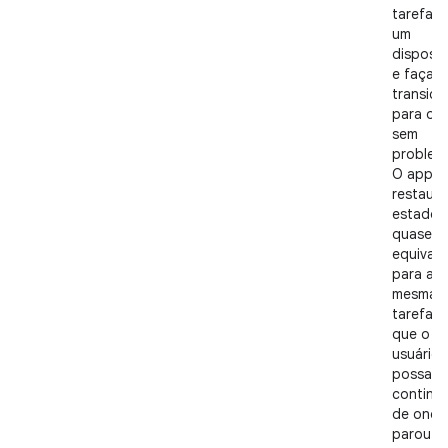
tarefa 
um
disposit
e façam
transiçã
para ou
sem
problem
O app
restaur
estado
quase
equivale
para a
mesma
tarefa, 
que o
usuário
possa
continua
de onde
parou.