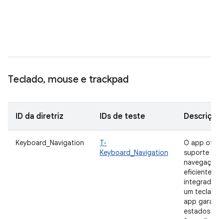
N
e
q
c
Teclado
,
mouse e trackpad
ID da diretriz
IDs de teste
Descriçã
Keyboard_Navigation
T-
O app ofe
Keyboard_Navigation
suporte à
navegaçã
eficiente e
integrada
um teclado
app garan
estados d