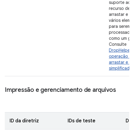
suporte ao
recurso de
arrastar e so
vários eleme
para serem
processado
como um gr
Consulte
DropHelper 
operação d
arrastar e so
simplificada
.
Impressão e gerenciamento de arquivos
ID da diretriz
IDs de teste
Des