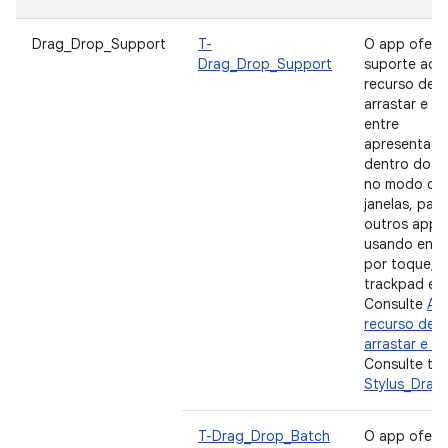
Drag_Drop_Support
T-
O app ofere
Drag_Drop_Support
suporte ao
recurso de
arrastar e so
entre
apresentaçõ
dentro do a
no modo de 
janelas, para
outros apps
usando entr
por toque, 
trackpad e s
Consulte
Ati
recurso de
arrastar e so
Consulte t
Stylus_Drag
T-Drag_Drop_Batch
O app ofere