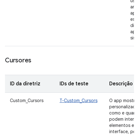
usu
arq
apli
espe
dir
app
sist
Cursores
ID da diretriz
IDs de teste
Descrição
Custom_Cursors
T-Custom_Cursors
O app mostra 
personalizados
como e quando
podem interag
elementos e 
interface, por