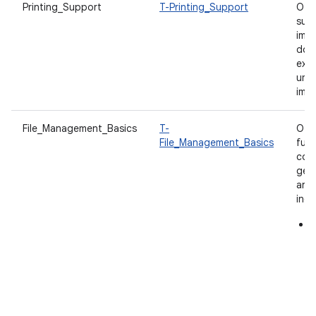
Printing_Support
T-Printing_Support
O a
sup
imp
doc
exp
um 
impr
File_Management_Basics
T-
O a
File_Management_Basics
func
com
ger
arqu
incl
s
n
d
f
v