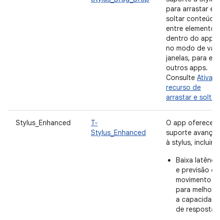
para arrastar e
soltar conteúdo
entre elementos
dentro do app e
no modo de vári
janelas, para e d
outros apps.
Consulte
Ativar 
recurso de
arrastar e soltar
.
Stylus_Enhanced
T-
O app oferece
Stylus_Enhanced
suporte avança
à stylus, incluind
Baixa latênci
e previsão de
movimento
para melhora
a capacidade
de resposta