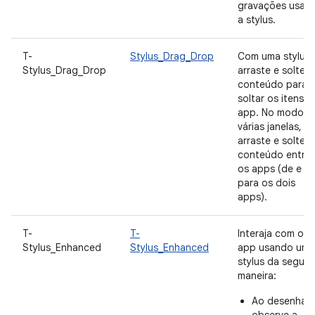
gravações usan
a stylus.
T-
Stylus_Drag_Drop
Com uma stylus,
Stylus_Drag_Drop
arraste e solte o
conteúdo para
soltar os itens n
app. No modo d
várias janelas,
arraste e solte
conteúdo entre
os apps (de e
para os dois
apps).
T-
T-
Interaja com o
Stylus_Enhanced
Stylus_Enhanced
app usando uma
stylus da seguin
maneira:
Ao desenhar,