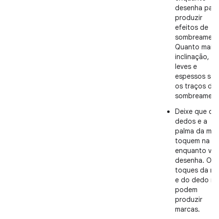
desenha para
produzir
efeitos de
sombreament
Quanto maior
inclinação, m
leves e
espessos ser
os traços de
sombreament
Deixe que os
dedos e a
palma da mã
toquem na te
enquanto vo
desenha. Os
toques da m
e do dedo n
podem
produzir
marcas.