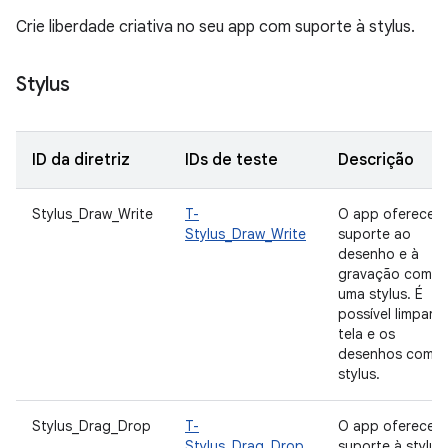
Crie liberdade criativa no seu app com suporte à stylus.
Stylus
ID da diretriz
IDs de teste
Descrição
Stylus_Draw_Write
T-
O app oferece
Stylus_Draw_Write
suporte ao
desenho e à
gravação com
uma stylus. É
possível limpar a
tela e os
desenhos com a
stylus.
Stylus_Drag_Drop
T-
O app oferece
Stylus_Drag_Drop
suporte à stylus