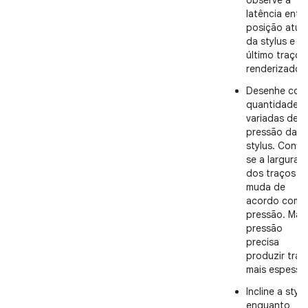
observe a
latência entr
posição atual
da stylus e o
último traço
renderizado.
Desenhe com
quantidades
variadas de
pressão da
stylus. Confir
se a largura
dos traços
muda de
acordo com 
pressão. Mais
pressão
precisa
produzir traç
mais espesso
Incline a stylu
enquanto