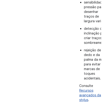
sensibilidade
pressão para
desenhar
traços de
largura variáve
detecção de
inclinação pa
criar traços 
sombreament
rejeição de
dedo e da
palma da mã
para evitar
marcas de
toques
acidentais.
Consulte
Recursos
avançados da
stylus
.