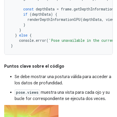
const
depthData
=
frame
.
getDepthInformation
(
if
(
depthData
)
{
renderDepthInformationGPU
(
depthData
,
view
,
}
}
}
else
{
console
.
error
(
'Pose unavailable in the current
}
Puntos clave sobre el código
Se debe mostrar una postura válida para acceder a
los datos de profundidad.
pose.views
muestra una vista para cada ojo y su
bucle for correspondiente se ejecuta dos veces.