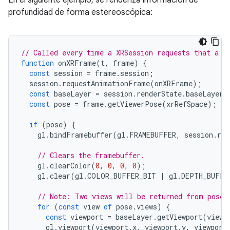
En el siguiente ejemplo, se renderiza información de
profundidad de forma estereoscópica:
// Called every time a XRSession requests that a n
function
onXRFrame
(
t
,
frame
)
{
const
session
=
frame
.
session
;
session
.
requestAnimationFrame
(
onXRFrame
);
const
baseLayer
=
session
.
renderState
.
baseLayer
;
const
pose
=
frame
.
getViewerPose
(
xrRefSpace
);
if
(
pose
)
{
gl
.
bindFramebuffer
(
gl
.
FRAMEBUFFER
,
session
.
ren
// Clears the framebuffer.
gl
.
clearColor
(
0
,
0
,
0
,
0
);
gl
.
clear
(
gl
.
COLOR_BUFFER_BIT
|
gl
.
DEPTH_BUFFE
// Note: Two views will be returned from pose.
for
(
const
view
of
pose
.
views
)
{
const
viewport
=
baseLayer
.
getViewport
(
view
)
gl
.
viewport
(
viewport
.
x
,
viewport
.
y
,
viewport