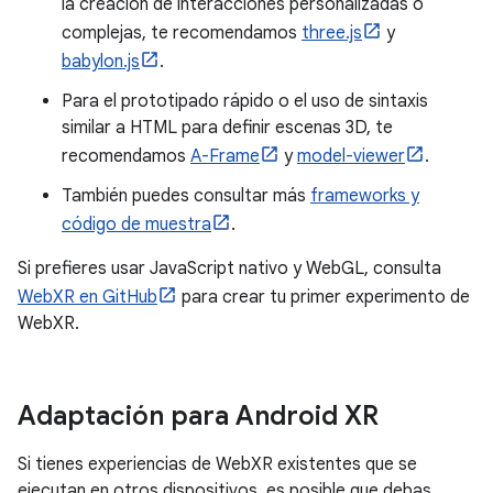
la creación de interacciones personalizadas o
complejas, te recomendamos
three.js
y
babylon.js
.
Para el prototipado rápido o el uso de sintaxis
similar a HTML para definir escenas 3D, te
recomendamos
A-Frame
y
model-viewer
.
También puedes consultar más
frameworks y
código de muestra
.
Si prefieres usar JavaScript nativo y WebGL, consulta
WebXR en GitHub
para crear tu primer experimento de
WebXR.
Adaptación para Android XR
Si tienes experiencias de WebXR existentes que se
ejecutan en otros dispositivos, es posible que debas