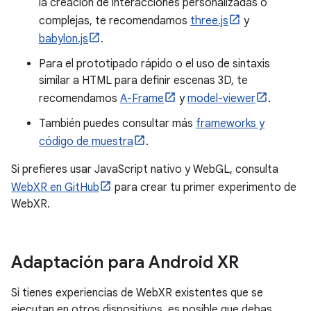
la creación de interacciones personalizadas o
complejas, te recomendamos
three.js
y
babylon.js
.
Para el prototipado rápido o el uso de sintaxis
similar a HTML para definir escenas 3D, te
recomendamos
A-Frame
y
model-viewer
.
También puedes consultar más
frameworks y
código de muestra
.
Si prefieres usar JavaScript nativo y WebGL, consulta
WebXR en GitHub
para crear tu primer experimento de
WebXR.
Adaptación para Android XR
Si tienes experiencias de WebXR existentes que se
ejecutan en otros dispositivos, es posible que debas