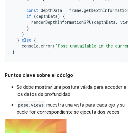
const
depthData
=
frame
.
getDepthInformation
(
if
(
depthData
)
{
renderDepthInformationGPU
(
depthData
,
view
,
}
}
}
else
{
console
.
error
(
'Pose unavailable in the current
}
Puntos clave sobre el código
Se debe mostrar una postura válida para acceder a
los datos de profundidad.
pose.views
muestra una vista para cada ojo y su
bucle for correspondiente se ejecuta dos veces.