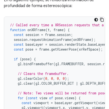
En el siguiente ejemplo, se renderiza información de
profundidad de forma estereoscópica:
// Called every time a XRSession requests that a n
function
onXRFrame
(
t
,
frame
)
{
const
session
=
frame
.
session
;
session
.
requestAnimationFrame
(
onXRFrame
);
const
baseLayer
=
session
.
renderState
.
baseLayer
;
const
pose
=
frame
.
getViewerPose
(
xrRefSpace
);
if
(
pose
)
{
gl
.
bindFramebuffer
(
gl
.
FRAMEBUFFER
,
session
.
ren
// Clears the framebuffer.
gl
.
clearColor
(
0
,
0
,
0
,
0
);
gl
.
clear
(
gl
.
COLOR_BUFFER_BIT
|
gl
.
DEPTH_BUFFE
// Note: Two views will be returned from pose.
for
(
const
view
of
pose
.
views
)
{
const
viewport
=
baseLayer
.
getViewport
(
view
)
gl
.
viewport
(
viewport
.
x
,
viewport
.
y
,
viewport