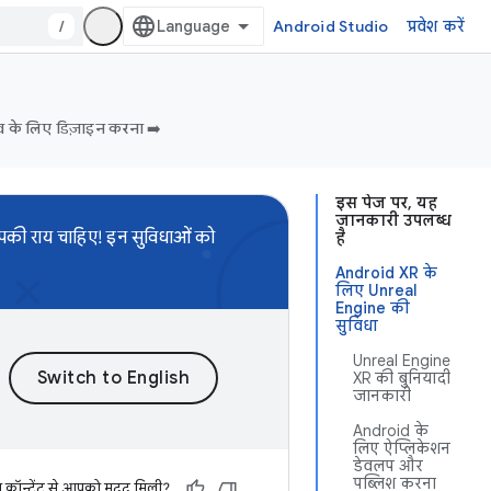
/
Android Studio
प्रवेश करें
व के लिए डिज़ाइन करना ➡️
इस पेज पर, यह
जानकारी उपलब्ध
आपकी राय चाहिए! इन सुविधाओं को
है
Android XR के
लिए Unreal
Engine की
सुविधा
Unreal Engine
XR की बुनियादी
जानकारी
Android के
लिए ऐप्लिकेशन
डेवलप और
पब्लिश करना
स कॉन्टेंट से आपको मदद मिली?