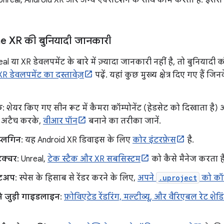
Unreal, Android XR और अन्य एक्सटेंशन के साथ काम करता है. इससे 
e XR की बुनियादी जानकारी
या XR डेवलपमेंट के बारे में ज़्यादा जानकारी नहीं है, तो बुनियादी क
XR डेवलपमेंट का दस्तावेज़
पढ़ें. यहां कुछ मुख्य क्षेत्र दिए गए हैं 
क
: शेयर किए गए सीन रूट में कैमरा कॉम्पोनेंट (हेडसेट को दिखाता है
) अटैच करके,
वीआर पॉन
बनाने का तरीका जानें.
्लगिन
: यह Android XR डिवाइस के लिए
कोर इंटरफ़ेस
है.
ेक्चर
: Unreal,
टेक स्टैक और XR सबसिस्टम
को कैसे मैनेज करता है
सेटअप
: स्पेस के हिसाब से रेंडर करने के लिए,
अपने
.uproject
को कॉन
 से जुड़ी गाइडलाइन
:
फ़ोविएटेड रेंडरिंग, मल्टीव्यू, और वैरिएबल रेट श