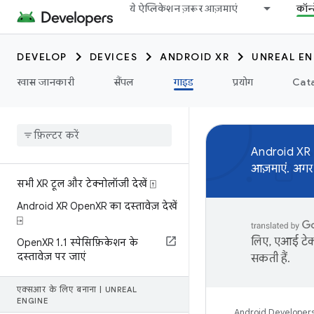
ये ऐप्लिकेशन ज़रूर आज़माएं
कॉन्
DEVELOP
DEVICES
ANDROID XR
UNREAL EN
खास जानकारी
सैंपल
गाइड
प्रयोग
Cata
Android XR
आज़माएं. अगर
सभी XR टूल और टेक्नोलॉजी देखें ⍐
Android XR Open
XR का दस्तावेज़ देखें
⍈
लिए, एआई टेक्
Open
XR 1
.
1 स्पेसिफ़िकेशन के
दस्तावेज़ पर जाएं
सकती हैं.
एक्सआर के लिए बनाना
|
UNREAL
ENGINE
Android Developer