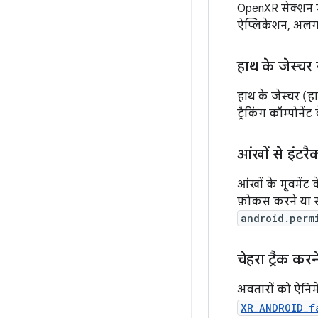
OpenXR सेक्शन में
ऐप्लिकेशन, अलग-
हाथ के जेस्चर 
हाथ के जेस्चर (ह
ट्रैकिंग कॉम्पोन
आंखों से इंटरै
आंखों के मूवमेंट
फ़ोकस करने या सो
android.perm
चेहरा ट्रैक कर
अवतारों को ऐनिमे
XR_ANDROID_f