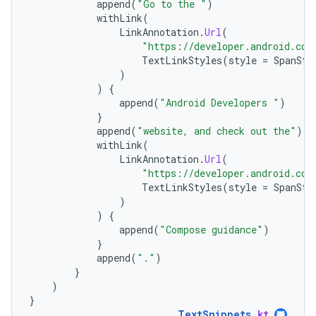
append
(
"Go to the "
)
withLink
(
LinkAnnotation
.
Url
(
"https://developer.android.com
TextLinkStyles
(
style
=
SpanSty
)
)
{
append
(
"Android Developers "
)
}
append
(
"website, and check out the"
)
withLink
(
LinkAnnotation
.
Url
(
"https://developer.android.com
TextLinkStyles
(
style
=
SpanSty
)
)
{
append
(
"Compose guidance"
)
}
append
(
"."
)
}
)
}
TextSnippets
.
kt