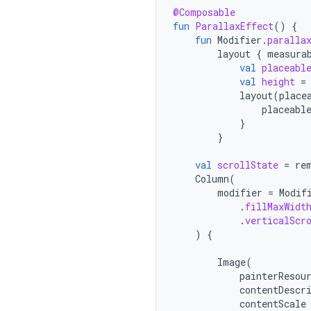
@Composable
fun
ParallaxEffect
()
{
fun
Modifier
.
paralla
layout
{
measura
val
placeabl
val
height
=
layout
(
place
placeabl
}
}
val
scrollState
=
re
Column
(
modifier
=
Modif
.
fillMaxWidt
.
verticalScr
)
{
Image
(
painterResou
contentDescr
contentScale