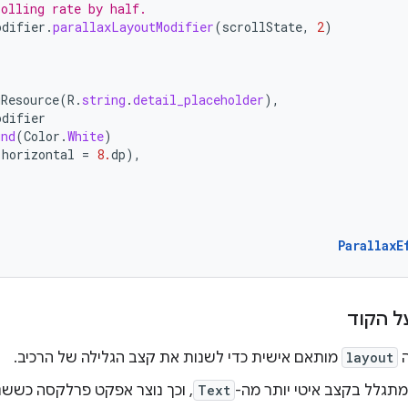
rolling rate by half.
odifier
.
parallaxLayoutModifier
(
scrollState
,
2
)
gResource
(
R
.
string
.
detail_placeholder
),
odifier
und
(
Color
.
White
)
(
horizontal
=
8.
dp
),
ParallaxE
ל הקוד
ה
layout
מותאם אישית כדי לשנות את קצב הגלילה של הרכיב.
תגלל בקצב איטי יותר מה-
Text
, וכך נוצר אפקט פרלקסה כששני