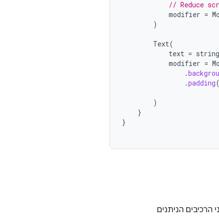
// Reduce sc
modifier
=
M
)
Text
(
text
=
strin
modifier
=
M
.
backgro
.
padding
)
}
}
 הרכיבים הניתנים