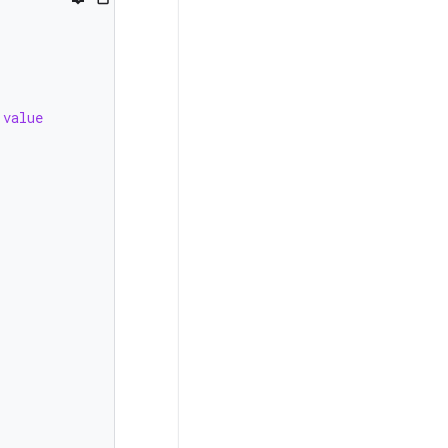
.
value