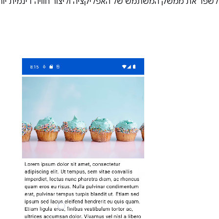
 לשפר את ממשק המשתמש של האפליקציה וליצור חוויה דינמית יו