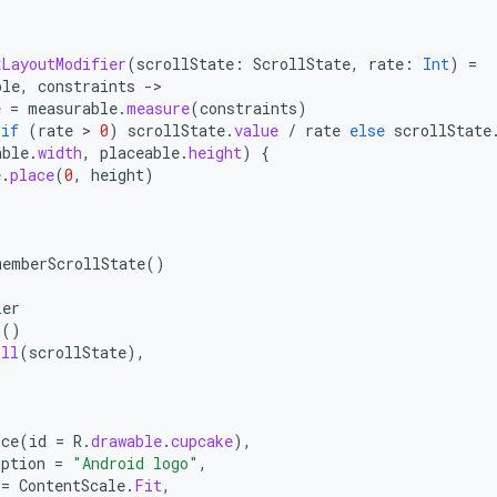
xLayoutModifier
(
scrollState
:
ScrollState
,
rate
:
Int
)
=
ble
,
constraints
-
e
=
measurable
.
measure
(
constraints
)
if
(
rate
 > 
0
)
scrollState
.
value
/
rate
else
scrollState
able
.
width
,
placeable
.
height
)
{
e
.
place
(
0
,
height
)
memberScrollState
()
ier
h
()
oll
(
scrollState
),
rce
(
id
=
R
.
drawable
.
cupcake
),
iption
=
"Android logo"
,
=
ContentScale
.
Fit
,