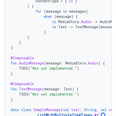
contentType
=
{
it
}
)
{
for
(
message
in
messages
)
when
(
message
)
{
is
MediaStore
.
Audio
-
>
AudioMe
is
Text
-
>
TextMessage
(
message
}
}
}
}
@Composable
fun
AudioMessage
(
message
:
MediaStore
.
Audio
)
{
TODO
(
"Not yet implemented."
)
}
@Composable
fun
TextMessage
(
message
:
Text
)
{
TODO
(
"Not yet implemented."
)
}
data
class
SampleMessage
(
val
text
:
String
,
val
con
ListWithMultipleItemTypes
.
kt