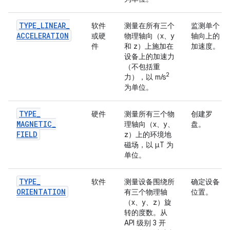
TYPE
_
LINEAR
_
软件
测量在所有三个
监测单个
ACCELERATION
或硬
物理轴向（x、y
轴向上的
件
和 z）上施加在
加速度。
设备上的加速力
（不包括重
2
力），以 m/s
为单位。
TYPE
_
硬件
测量所有三个物
创建罗
MAGNETIC
_
理轴向（x、y、
盘。
FIELD
z）上的环境地
磁场，以 μT 为
单位。
TYPE
_
软件
测量设备围绕所
确定设备
ORIENTATION
有三个物理轴
位置。
（x、y、z）旋
转的度数。从
API 级别 3 开