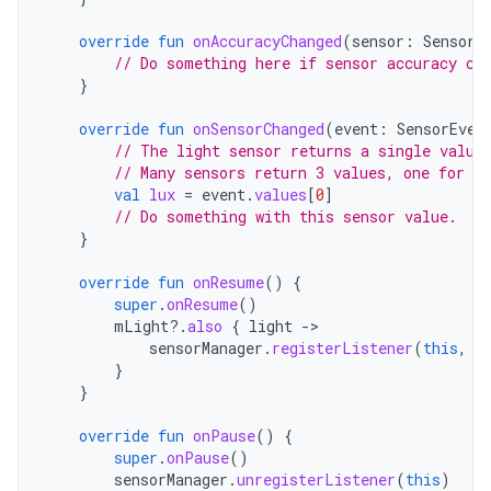
override
fun
onAccuracyChanged
(
sensor
:
Sensor
,
// Do something here if sensor accuracy ch
}
override
fun
onSensorChanged
(
event
:
SensorEven
// The light sensor returns a single value
// Many sensors return 3 values, one for ea
val
lux
=
event
.
values
[
0
]
// Do something with this sensor value.
}
override
fun
onResume
()
{
super
.
onResume
()
mLight
?.
also
{
light
-
sensorManager
.
registerListener
(
this
,
l
}
}
override
fun
onPause
()
{
super
.
onPause
()
sensorManager
.
unregisterListener
(
this
)