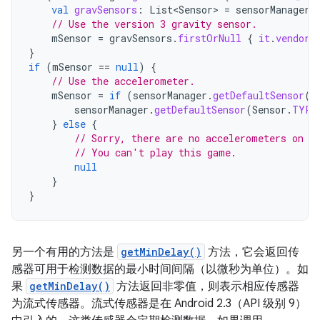
val
gravSensors
:
List<Sensor>
=
sensorManager
.
// Use the version 3 gravity sensor.
mSensor
=
gravSensors
.
firstOrNull
{
it
.
vendor
.
}
if
(
mSensor
==
null
)
{
// Use the accelerometer.
mSensor
=
if
(
sensorManager
.
getDefaultSensor
(
S
sensorManager
.
getDefaultSensor
(
Sensor
.
TYPE
}
else
{
// Sorry, there are no accelerometers on y
// You can't play this game.
null
}
}
另一个有用的方法是
getMinDelay()
方法，它会返回传
感器可用于检测数据的最小时间间隔（以微秒为单位）。如
果
getMinDelay()
方法返回非零值，则表示相应传感器
为流式传感器。流式传感器是在 Android 2.3（API 级别 9）