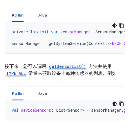
Kotlin
Java
private
lateinit
var
sensorManager
:
SensorManager
...
sensorManager
=
getSystemService
(
Context
.
SENSOR_SE
接下来，您可以调用
getSensorList()
方法并使用
TYPE_ALL
常量来获取设备上每种传感器的列表。例如：
Kotlin
Java
val
deviceSensors
:
List<Sensor>
=
sensorManager
.
ge