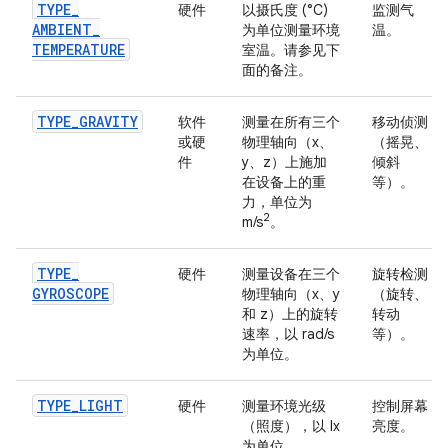
TYPE
_
硬件
以摄氏度 (°C)
监测气
AMBIENT
_
为单位测量环境
温。
TEMPERATURE
室温。请参见下
面的备注。
TYPE
_
GRAVITY
软件
测量在所有三个
移动侦测
或硬
物理轴向（x、
（摇晃、
件
y、z）上施加
倾斜
在设备上的重
等）。
力，单位为
2
m/s
。
TYPE
_
硬件
测量设备在三个
旋转检测
GYROSCOPE
物理轴向（x、y
（旋转、
和 z）上的旋转
转动
速率，以 rad/s
等）。
为单位。
TYPE
_
LIGHT
硬件
测量环境光级
控制屏幕
（照度），以 lx
亮度。
为单位。