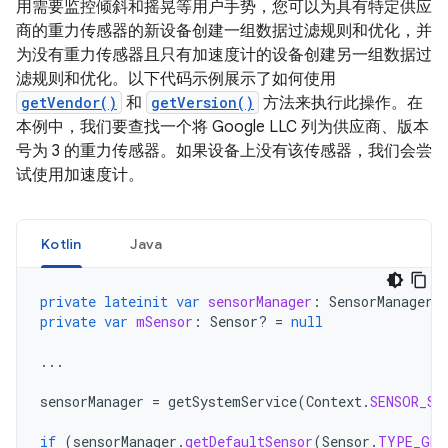
用需要监控倾斜和摇晃等用户手势，您可以为具有特定供应
商的重力传感器的新设备创建一组数据过滤规则和优化，并
为没有重力传感器且只有加速度计的设备创建另一组数据过
滤规则和优化。以下代码示例展示了如何使用
getVendor()
和
getVersion()
方法来执行此操作。在
本例中，我们要查找一个将 Google LLC 列为供应商、版本
号为 3 的重力传感器。如果设备上没有该传感器，我们会尝
试使用加速度计。
Kotlin
Java
private
lateinit
var
sensorManager
:
SensorManager
private
var
mSensor
:
Sensor? 
=
null
...
sensorManager
=
getSystemService
(
Context
.
SENSOR_SE
if
(
sensorManager
.
getDefaultSensor
(
Sensor
.
TYPE_GRA