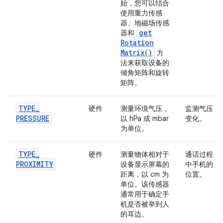
始，您可以结合
使用重力传感
器、地磁场传感
get
器和
Rotation
Matrix(
)
方
法来获取设备的
倾角矩阵和旋转
矩阵。
TYPE
_
硬件
测量环境气压，
监测气压
PRESSURE
以 hPa 或 mbar
变化。
为单位。
TYPE
_
硬件
测量物体相对于
通话过程
PROXIMITY
设备显示屏幕的
中手机的
距离，以 cm 为
位置。
单位。该传感器
通常用于确定手
机是否被举到人
的耳边。