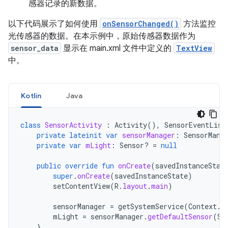
感器记录的新数据。
以下代码展示了如何使用
onSensorChanged()
方法监控
光传感器的数据。在本示例中，原始传感器数据作为
sensor_data
显示在 main.xml 文件中定义的
TextView
中。
Kotlin
Java
class
SensorActivity
:
Activity
(),
SensorEventList
private
lateinit
var
sensorManager
:
SensorMana
private
var
mLight
:
Sensor? 
=
null
public
override
fun
onCreate
(
savedInstanceStat
super
.
onCreate
(
savedInstanceState
)
setContentView
(
R
.
layout
.
main
)
sensorManager
=
getSystemService
(
Context
.
S
mLight
=
sensorManager
.
getDefaultSensor
(
Se
}