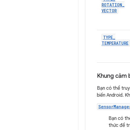
ROTATION
_
VECTOR
TYPE
_
TEMPERATURE
Khung cảm 
Bạn có thể truy
biến Android. K
SensorManage
Bạn có th
thức để tr