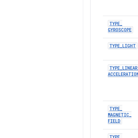
TYPE
_
GYROSCOPE
TYPE
_
LIGHT
TYPE
_
LINEAR
ACCELERATIO
TYPE
_
MAGNETIC
_
FIELD
TYPE
_