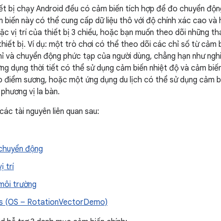
ết bị chạy Android đều có cảm biến tích hợp để đo chuyển động
 biến này có thể cung cấp dữ liệu thô với độ chính xác cao và
c vị trí của thiết bị 3 chiều, hoặc bạn muốn theo dõi những th
iết bị. Ví dụ: một trò chơi có thể theo dõi các chỉ số từ cảm b
hỉ và chuyển động phức tạp của người dùng, chẳng hạn như nghi
ng dụng thời tiết có thể sử dụng cảm biến nhiệt độ và cảm biến
 điểm sương, hoặc một ứng dụng du lịch có thể sử dụng cảm bi
phương vị la bàn.
ác tài nguyên liên quan sau:
chuyển động
ị trí
môi trường
s (OS – RotationVectorDemo)