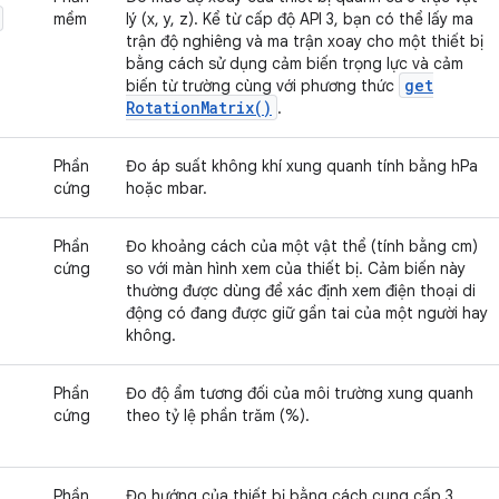
mềm
lý (x, y, z). Kể từ cấp độ API 3, bạn có thể lấy ma
trận độ nghiêng và ma trận xoay cho một thiết bị
bằng cách sử dụng cảm biến trọng lực và cảm
get
biến từ trường cùng với phương thức
Rotation
Matrix(
)
.
Phần
Đo áp suất không khí xung quanh tính bằng hPa
cứng
hoặc mbar.
Phần
Đo khoảng cách của một vật thể (tính bằng cm)
cứng
so với màn hình xem của thiết bị. Cảm biến này
thường được dùng để xác định xem điện thoại di
động có đang được giữ gần tai của một người hay
không.
Phần
Đo độ ẩm tương đối của môi trường xung quanh
cứng
theo tỷ lệ phần trăm (%).
Phần
Đo hướng của thiết bị bằng cách cung cấp 3