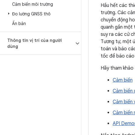
Cảm biến môi trường
Hầu hết các thi
trường. Các cảm
Đo lường GNSS thô
chuyển động hoặ
Ấn bản
quanh gần một th
suy ra các cử c
Thông tin vị trí của người
Tương tự, một ứ
dùng
toán và báo cáo
tốc để báo cáo 
Hãy tham khảo c
Cảm biến
Cảm biến 
Cảm biến v
Cảm biến 
API Demo