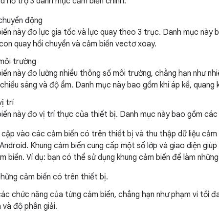
d hỗ trợ 3 danh mục cảm biến chính:
chuyển động
ến này đo lực gia tốc và lực quay theo 3 trục. Danh mục này 
 con quay hồi chuyển và cảm biến vectơ xoay.
môi trường
ến này đo lường nhiều thông số môi trường, chẳng hạn như nhi
chiếu sáng và độ ẩm. Danh mục này bao gồm khí áp kế, quang k
ị trí
ến này đo vị trí thực của thiết bị. Danh mục này bao gồm các 
 cập vào các cảm biến có trên thiết bị và thu thập dữ liệu cả
Android. Khung cảm biến cung cấp một số lớp và giao diện giúp 
ảm biến. Ví dụ: bạn có thể sử dụng khung cảm biến để làm những
hững cảm biến có trên thiết bị.
ác chức năng của từng cảm biến, chẳng hạn như phạm vi tối đa
 và độ phân giải.