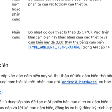
mềm
phần tử của vectơ xoay của thiết bị.
hoặc
phần
cứng
Phần
Đo nhiệt độ của thiết bị theo độ C (°C). Việc triển
cứng
khai cảm biến này khác nhau giữa các thiết bị và
cảm biến này đã được thay thế bằng cảm biến
TYPE
_
AMBIENT
_
TEMPERATURE
trong API cấp 14
biến
 cập vào các cảm biến này và thu thập dữ liệu cảm biến thô b
hung cảm biến là một phần của gói
android.hardware
và bao 
r
ể sử dụng lớp này để tạo một phiên bản của dịch vụ cảm biến. 
uy cập và liệt kê các cảm biến, đăng ký và huỷ đăng ký trình ng