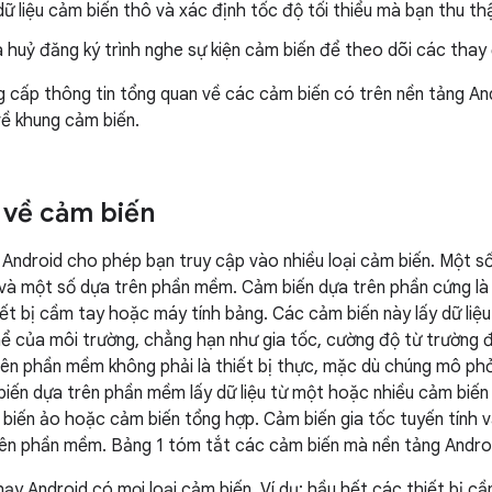
ữ liệu cảm biến thô và xác định tốc độ tối thiểu mà bạn thu thậ
 huỷ đăng ký trình nghe sự kiện cảm biến để theo dõi các thay
 cấp thông tin tổng quan về các cảm biến có trên nền tảng And
về khung cảm biến.
u về cảm biến
Android cho phép bạn truy cập vào nhiều loại cảm biến. Một s
và một số dựa trên phần mềm. Cảm biến dựa trên phần cứng là
iết bị cầm tay hoặc máy tính bảng. Các cảm biến này lấy dữ liệ
hể của môi trường, chẳng hạn như gia tốc, cường độ từ trường đ
ên phần mềm không phải là thiết bị thực, mặc dù chúng mô ph
iến dựa trên phần mềm lấy dữ liệu từ một hoặc nhiều cảm biến 
 biến ảo hoặc cảm biến tổng hợp. Cảm biến gia tốc tuyến tính và
ên phần mềm. Bảng 1 tóm tắt các cảm biến mà nền tảng Androi
chạy Android có mọi loại cảm biến. Ví dụ: hầu hết các thiết bị 