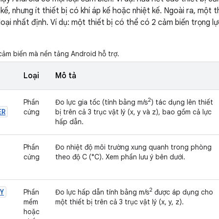
 kế, nhưng ít thiết bị có khí áp kế hoặc nhiệt kế. Ngoài ra, một 
loại nhất định. Ví dụ: một thiết bị có thể có 2 cảm biến trọng 
cảm biến mà nền tảng Android hỗ trợ.
Loại
Mô tả
2
Phần
Đo lực gia tốc (tính bằng m/s
) tác dụng lên thiết
ER
cứng
bị trên cả 3 trục vật lý (x, y và z), bao gồm cả lực
hấp dẫn.
Phần
Đo nhiệt độ môi trường xung quanh trong phòng
cứng
theo độ C (°C). Xem phần lưu ý bên dưới.
2
Y
Phần
Đo lực hấp dẫn tính bằng m/s
được áp dụng cho
mềm
một thiết bị trên cả 3 trục vật lý (x, y, z).
hoặc