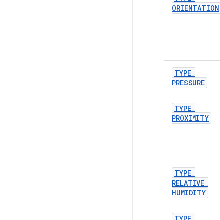
ORIENTATION
TYPE
_
PRESSURE
TYPE
_
PROXIMITY
TYPE
_
RELATIVE
_
HUMIDITY
TYPE
_