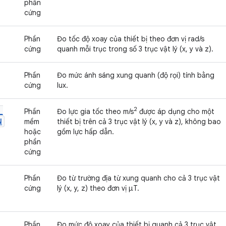
phần
cứng
Phần
Đo tốc độ xoay của thiết bị theo đơn vị rad/s
cứng
quanh mỗi trục trong số 3 trục vật lý (x, y và z).
Phần
Đo mức ánh sáng xung quanh (độ rọi) tính bằng
cứng
lux.
2
_
Phần
Đo lực gia tốc theo m/s
được áp dụng cho một
N
mềm
thiết bị trên cả 3 trục vật lý (x, y và z), không bao
hoặc
gồm lực hấp dẫn.
phần
cứng
Phần
Đo từ trường địa từ xung quanh cho cả 3 trục vật
cứng
lý (x, y, z) theo đơn vị μT.
Phần
Đo mức độ xoay của thiết bị quanh cả 3 trục vật