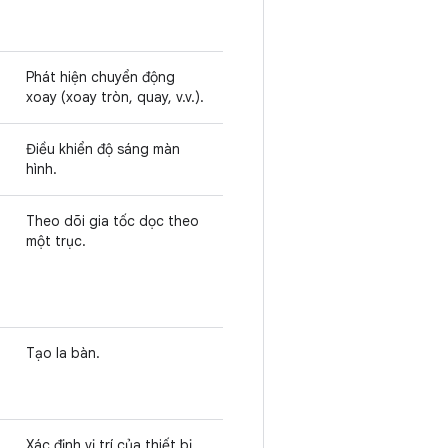
Phát hiện chuyển động
xoay (xoay tròn, quay, v.v.).
Điều khiển độ sáng màn
hình.
Theo dõi gia tốc dọc theo
một trục.
Tạo la bàn.
Xác định vị trí của thiết bị.