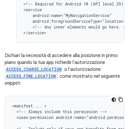
<!--
Required
for
Android
10
(API
level
29)
a
android:foregroundServiceType="location"
<!--
Any
inner
elements
would
go
here.
-->
Dichiari la necessità di accedere alla posizione in primo
piano quando la tua app richiede l'autorizzazione
ACCESS_COARSE_LOCATION
o l'autorizzazione
ACCESS_FINE_LOCATION
, come mostrato nel seguente
snippet:
<manifest
...
<!--
Always
include
this
permission
<uses-permission
android:name="android.permissio
<!--
Include
only
if
your
app
benefits
from
prec