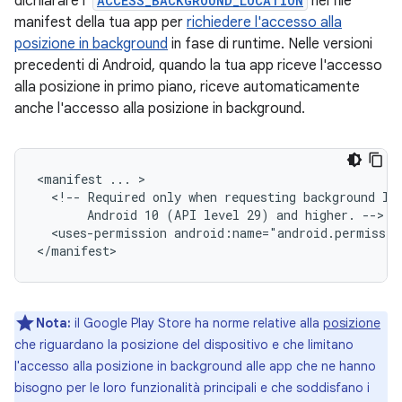
dichiarare l'
ACCESS_BACKGROUND_LOCATION
nel file
manifest della tua app per
richiedere l'accesso alla
posizione in background
in fase di runtime. Nelle versioni
precedenti di Android, quando la tua app riceve l'accesso
alla posizione in primo piano, riceve automaticamente
anche l'accesso alla posizione in background.
<manifest
...
<!--
Required
only
when
requesting
background
lo
Android
10
(API
level
29)
and
higher.
<uses-permission
android:name="android.permissio
Nota:
il Google Play Store ha norme relative alla
posizione
che riguardano la posizione del dispositivo e che limitano
l'accesso alla posizione in background alle app che ne hanno
bisogno per le loro funzionalità principali e che soddisfano i