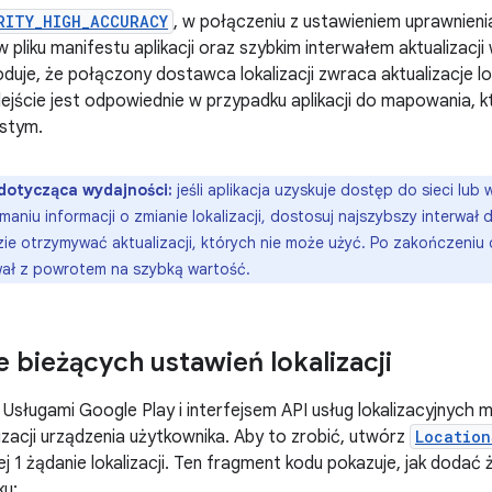
RITY_HIGH_ACCURACY
, w połączeniu z ustawieniem uprawnien
 pliku manifestu aplikacji oraz szybkim interwałem aktualizac
uje, że połączony dostawca lokalizacji zwraca aktualizacje lok
jście jest odpowiednie w przypadku aplikacji do mapowania, kt
istym.
otycząca wydajności:
jeśli aplikacja uzyskuje dostęp do sieci lub
aniu informacji o zmianie lokalizacji, dostosuj najszybszy interwał 
dzie otrzymywać aktualizacji, których nie może użyć. Po zakończeni
wał z powrotem na szybką wartość.
e bieżących ustawień lokalizacji
 Usługami Google Play i interfejsem API usług lokalizacyjnych
lizacji urządzenia użytkownika. Aby to zrobić, utwórz
Location
j 1 żądanie lokalizacji. Ten fragment kodu pokazuje, jak dodać 
ku: