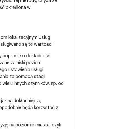
woływać tej metody, chyba że
ość określona w
gom lokalizacyjnym Usług
bsługiwane są te wartości:
by poprosić o dokładność
ażane za niski poziom
ego ustawienia usługi
ania za pomocą stacji
 wielu innych czynników, np. od
 jak najdokładniejszą
wdopodobnie będą korzystać z
yzję na poziomie miasta, czyli