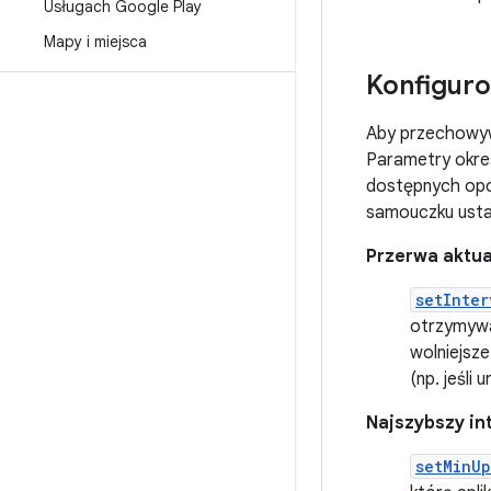
Usługach Google Play
Mapy i miejsca
Konfiguro
Aby przechowyw
Parametry okreś
dostępnych opcj
samouczku ustawi
Przerwa aktua
setInter
otrzymywać
wolniejsze
(np. jeśli
Najszybszy in
setMinUp