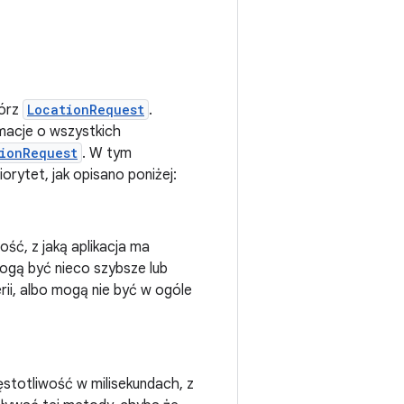
wórz
LocationRequest
.
macje o wszystkich
ionRequest
. W tym
iorytet, jak opisano poniżej:
ść, z jaką aplikacja ma
 mogą być nieco szybsze lub
ii, albo mogą nie być w ogóle
stotliwość w milisekundach, z