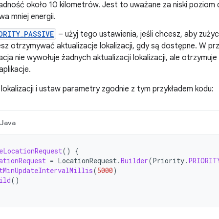
adność około 10 kilometrów. Jest to uważane za niski poziom
wa mniej energii.
ORITY_PASSIVE
– użyj tego ustawienia, jeśli chcesz, aby zużyc
sz otrzymywać aktualizacje lokalizacji, gdy są dostępne. W pr
kacja nie wywołuje żadnych aktualizacji lokalizacji, ale otrzymuj
aplikacje.
lokalizacji i ustaw parametry zgodnie z tym przykładem kodu:
Java
eLocationRequest
()
{
ationRequest
=
LocationRequest
.
Builder
(
Priority
.
PRIORIT
tMinUpdateIntervalMillis
(
5000
)
ild
()