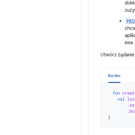
dokł
zuży
PRI
chce
apli
inne 
Utwórz żądanie 
Kotlin
fun
creat
val
loc
.
se
.
bu
}