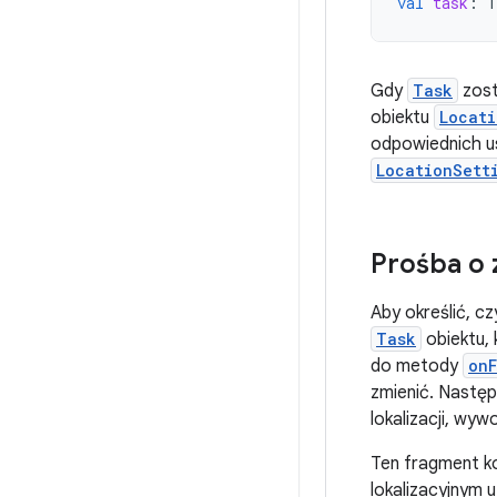
val
task
:
T
Gdy
Task
zost
obiektu
Locati
odpowiednich u
LocationSett
Prośba o 
Aby określić, cz
Task
obiektu, 
do metody
onF
zmienić. Następ
lokalizacji, wyw
Ten fragment ko
lokalizacyjnym