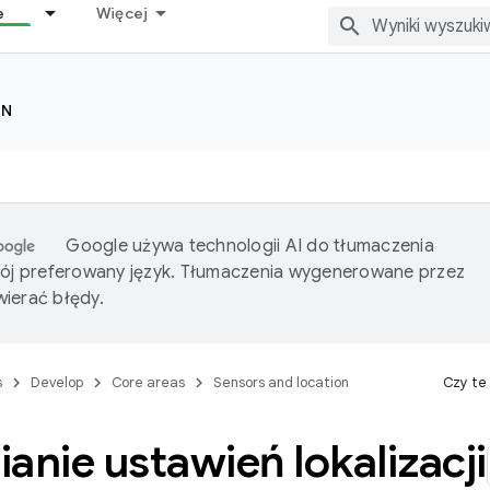
e
Więcej
ON
Google używa technologii AI do tłumaczenia
wój preferowany język. Tłumaczenia wygenerowane przez
ierać błędy.
s
Develop
Core areas
Sensors and location
Czy te
anie ustawień lokalizacji