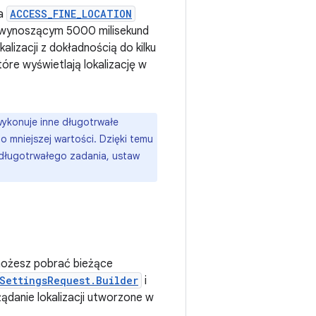
ia
ACCESS_FINE_LOCATION
ji wynoszącym 5000 milisekund
alizacji z dokładnością do kilku
óre wyświetlają lokalizację w
 wykonuje inne długotrwałe
do mniejszej wartości. Dzięki temu
u długotrwałego zadania, ustaw
 możesz pobrać bieżące
SettingsRequest.Builder
i
żądanie lokalizacji utworzone w