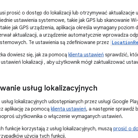
musi prosić o dostęp do lokalizacji lub otrzymywać aktualizacje
dnie ustawienia systemowe, takie jak GPS lub skanowanie Wi-
 takie jak GPS urządzenia, aplikacja określa wymagany poziom d
erwał aktualizacji, a urządzenie automatycznie wprowadza od
ystemowych. Te ustawienia są zdefiniowane przez
LocationR
ka dowiesz się, jak za pomocą
klienta ustawień
sprawdzić, któr
 ustawień lokalizacji , aby użytkownik mógł zaktualizować ustaw
wanie usług lokalizacyjnych
 usług lokalizacyjnych udostępnianych przez usługi Google Pla
łącz aplikację za pomocą
klienta ustawień
, a następnie sprawdź bi
 poproś użytkownika o włączenie wymaganych ustawień.
ch funkcje korzystają z usług lokalizacyjnych, muszą
prosić o do
rzypadków użycia tych funkcji.