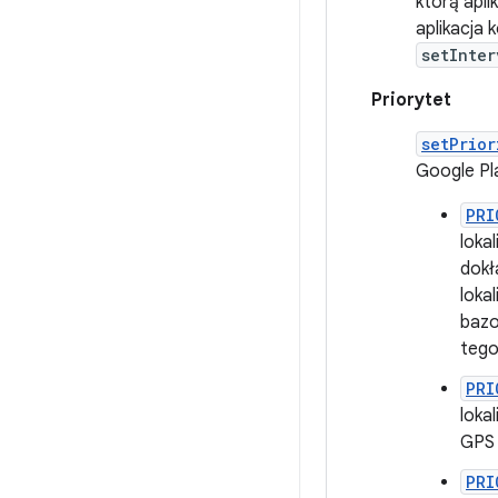
którą apli
aplikacja 
setInter
Priorytet
setPrior
Google Pla
PRI
loka
dokł
loka
bazo
tego
PRI
loka
GPS 
PRI