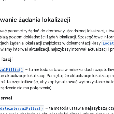
wanie żądania lokalizacji
ać parametry żądań do dostawcy uśrednionej lokalizacji, ut
lają poziom dokładności żądań lokalizacji. Szczegółowe infor
ach żądania lokalizacji znajdziesz w dokumentacji klasy
Locat
amy interwał aktualizacji, najszybszy interwał aktualizacji i pr
lizacji
valMillis()
– ta metoda ustawia w milisekundach częstotliwo
 aktualizacje lokalizacji. Pamiętaj, że aktualizacje lokalizacji
 niż ta częstotliwość, aby zoptymalizować wykorzystanie bater
 urządzenie nie ma połączenia).
terwał
dateIntervalMillis()
– ta metoda ustawia
najszybszą
czę