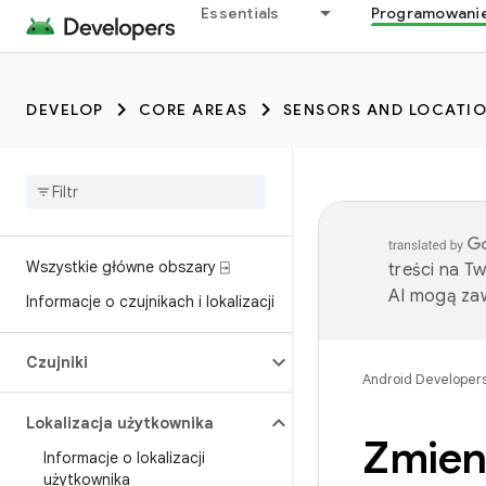
trait:citc
Essentials
Programowani
DEVELOP
CORE AREAS
SENSORS AND LOCATI
Wszystkie główne obszary ⍈
treści na T
AI mogą zaw
Informacje o czujnikach i lokalizacji
Czujniki
Android Developer
Lokalizacja użytkownika
Zmieni
Informacje o lokalizacji
użytkownika