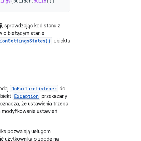
tings
(
builder
.
build
())
ji, sprawdzając kod stanu z
w o bieżącym stanie
ionSettingsStates()
obiektu
dodaj
OnFailureListener
do
obiekt
Exception
przekazany
 oznacza, że ustawienia trzeba
a modyfikowanie ustawień
wnika pozwalają usługom
sić użytkownika o zgodę na