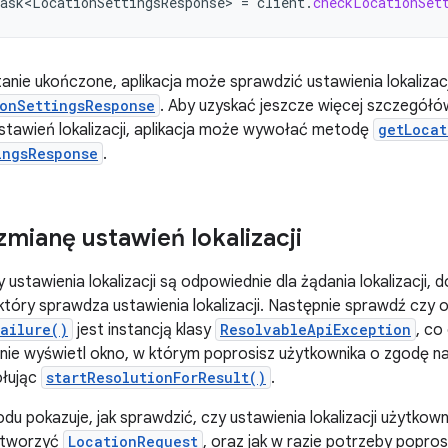
ask<LocationSettingsResponse>
=
client
.
checkLocationSet
anie ukończone, aplikacja może sprawdzić ustawienia lokalizac
onSettingsResponse
. Aby uzyskać jeszcze więcej szczegółó
stawień lokalizacji, aplikacja może wywołać metodę
getLocat
ingsResponse
.
zmianę ustawień lokalizacji
y ustawienia lokalizacji są odpowiednie dla żądania lokalizacji, 
który sprawdza ustawienia lokalizacji. Następnie sprawdź czy 
ailure()
jest instancją klasy
ResolvableApiException
, co
nie wyświetl okno, w którym poprosisz użytkownika o zgodę n
ołując
startResolutionForResult()
.
du pokazuje, jak sprawdzić, czy ustawienia lokalizacji użytko
 utworzyć
LocationRequest
, oraz jak w razie potrzeby popro