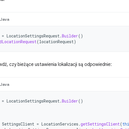
Java
=
LocationSettingsRequest
.
Builder
()
dLocationRequest
(
locationRequest
)
dź, czy bieżące ustawienia lokalizacji są odpowiednie:
Java
=
LocationSettingsRequest
.
Builder
()
SettingsClient
=
LocationServices
.
getSettingsClient
(
th