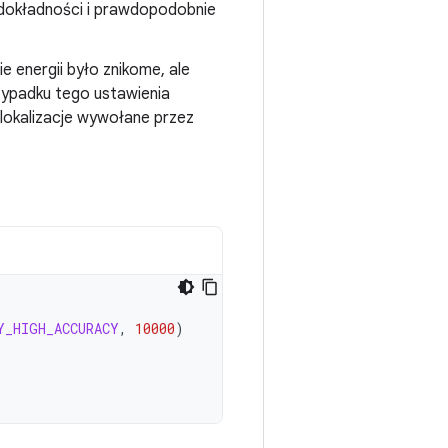
 dokładności i prawdopodobnie
ie energii było znikome, ale
zypadku tego ustawienia
e lokalizacje wywołane przez
Y_HIGH_ACCURACY
,
10000
)