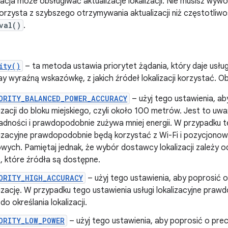
kacja może obsługiwać aktualizacje lokalizacji. Nie musisz wy
korzysta z szybszego otrzymywania aktualizacji niż częstotliw
val()
.
ity()
– ta metoda ustawia priorytet żądania, który daje usłu
y wyraźną wskazówkę, z jakich źródeł lokalizacji korzystać. O
ORITY_BALANCED_POWER_ACCURACY
– użyj tego ustawienia, a
lizacji do bloku miejskiego, czyli około 100 metrów. Jest to uw
adności i prawdopodobnie zużywa mniej energii. W przypadku t
lizacyjne prawdopodobnie będą korzystać z Wi-Fi i pozycjonow
wych. Pamiętaj jednak, że wybór dostawcy lokalizacji zależy od
, które źródła są dostępne.
ORITY_HIGH_ACCURACY
– użyj tego ustawienia, aby poprosić o
lizację. W przypadku tego ustawienia usługi lokalizacyjne pra
do określania lokalizacji.
ORITY_LOW_POWER
– użyj tego ustawienia, aby poprosić o prec