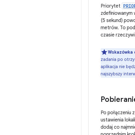
Priorytet
PRIO
zdefiniowanym w
(5 sekund) powod
metrów. To pode
czasie rzeczyw
Wskazówka d
zadania po otrzym
aplikacja nie bę
najszybszy inter
Pobierani
Po połączeniu z
ustawienia loka
dodaj co najmnie
poprzednim kro