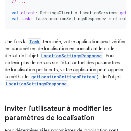
// ...
val
client
:
SettingsClient
=
LocationServices
.
getS
val
task
:
Task<LocationSettingsResponse>
=
client
.
Une fois la
Task
terminée, votre application peut vérifier
les paramètres de localisation en consultant le code
d'état de l'objet
LocationSettingsResponse
. Pour
obtenir plus de détails sur l'état actuel des paramètres
de localisation pertinents, votre application peut appeler
la méthode
getLocationSettingsStates()
de l'objet
LocationSettingsResponse
.
Inviter l'utilisateur à modifier les
paramètres de localisation
Pour déterminer si les paramètres de localisation sont