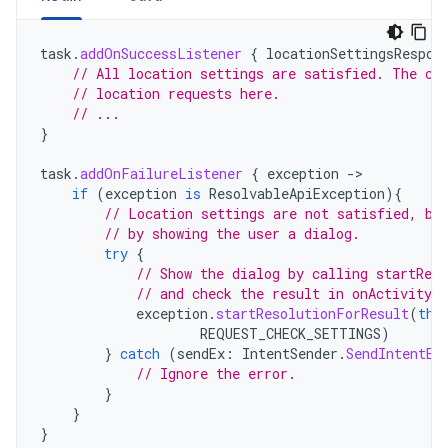
task
.
addOnSuccessListener
{
locationSettingsRespon
// All location settings are satisfied. The cl
// location requests here.
// ...
}
task
.
addOnFailureListener
{
exception
-
if
(
exception
is
ResolvableApiException
){
// Location settings are not satisfied, bu
// by showing the user a dialog.
try
{
// Show the dialog by calling startRes
// and check the result in onActivityR
exception
.
startResolutionForResult
(
thi
REQUEST_CHECK_SETTINGS
)
}
catch
(
sendEx
:
IntentSender
.
SendIntentEx
// Ignore the error.
}
}
}