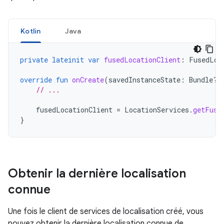
Kotlin
Java
private
lateinit
var
fusedLocationClient
:
FusedLoc
override
fun
onCreate
(
savedInstanceState
:
Bundle?)
// ...
fusedLocationClient
=
LocationServices
.
getFuse
}
Obtenir la dernière localisation
connue
Une fois le client de services de localisation créé, vous
pouvez obtenir la dernière localisation connue de