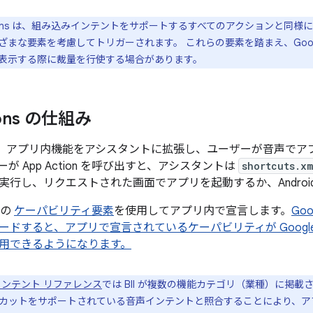
ctions は、組み込みインテントをサポートするすべてのアクションと同様
ざまな要素を考慮してトリガーされます。 これらの要素を踏まえ、Goog
表示する際に裁量を行使する場合があります。
ions の仕組み
ons は、アプリ内機能をアシスタントに拡張し、ユーザーが音声
が App Action を呼び出すと、アシスタントは
shortcuts.xm
実行し、リクエストされた画面でアプリを起動するか、Androi
d の
ケーパビリティ要素
を使用してアプリ内で宣言します。
Goo
ードすると、アプリで宣言されているケーパビリティが Googl
用できるようになります。
ンテント リファレンス
では BII が複数の機能カテゴリ（業種）に掲
カットをサポートされている音声インテントと照合することにより、ア