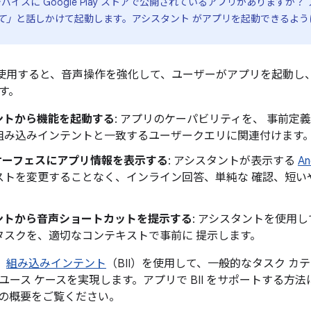
バイスに Google Play ストアで公開されているアプリがありますか？
いて」
と話しかけて起動します。アシスタント がアプリを起動できるよ
ons を使用すると、音声操作を強化して、ユーザーがアプリを起
す。
ントから機能を起動する
: アプリのケーパビリティを、 事前定
組み込みインテントと一致するユーザークエリに関連付けます
e サーフェスにアプリ情報を表示する
: アシスタントが表示する
A
ストを変更することなく、インライン回答、単純な 確認、短い
ントから音声ショートカットを提示する
: アシスタントを使用
タスクを、適切なコンテキストで事前に 提示します。
は、
組み込みインテント
（BII）を使用して、一般的なタスク カ
ユース ケースを実現します。アプリで BII をサポートする方
の概要をご覧ください。