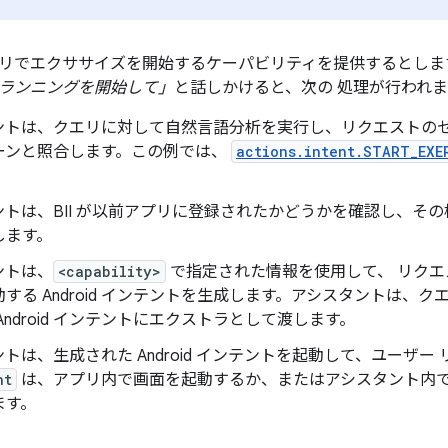
リでエクササイズを開始するケーパビリティを提供するとしま
p でランニングを開始して」
と話しかけると、次の 処理が行われま
ントは、クエリに対して自然言語分析を実行し、リクエストのセマン
ーンと照合します。この例では、
actions.intent.START_EXE
ントは、BII が以前アプリに登録されたかどうかを確認し、そ
します。
ントは、
<capability>
で指定された情報を使用して、 リク
する Android インテントを生成します。アシスタントは、
Android インテントにエクストラとして渡します。
トは、生成された Android インテントを起動して、ユーザー
nt
は、アプリ内で画面を起動するか、またはアシスタント内
ます。