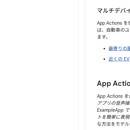
マルチデバ
App Acti
ば、自動車のユ
ます。
最寄りの
近くの E
App Act
App Acti
アプリの音声操
Example
トを簡単に表現
な方法をモデル化