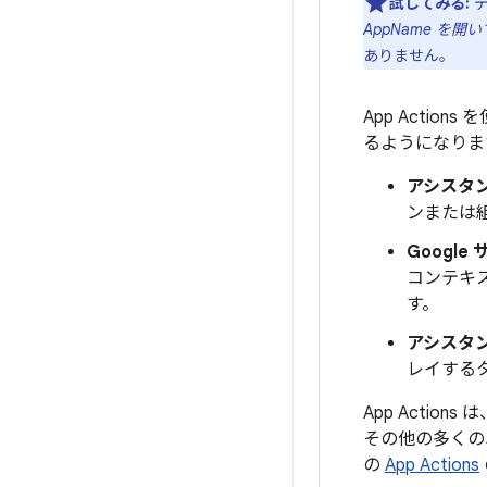
試してみる:
デ
AppName を開
ありません。
App Acti
るようになりま
アシスタ
ンまたは
Googl
コンテキ
す。
アシスタ
レイする
App Actions 
その他の多くの
の
App Actions