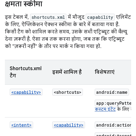
क्षमता स्कीमा
इस टेबल में,
shortcuts.xml
में मौजूद
capability
एलिमेंट
के लिए, ऐप्लिकेशन ऐक्शन स्कीमा के बारे में बताया गया है.
किसी टैग को शामिल करते समय, उसके सभी एट्रिब्यूट की वैल्यू
देना ज़रूरी है. ऐसा तब तक करना होगा, जब तक कि एट्रिब्यूट
को "ज़रूरी नहीं" के तौर पर मार्क न किया गया हो.
Shortcuts.xml
इसमें शामिल है
विशेषताएं
टैग
<capability>
<shortcuts>
android:name
app:queryPatter
कस्टम इंटेंट
के लिए लाग
<intent>
<capability>
android:action
(
android:targetC