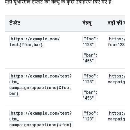
यहां यूआरएल टेंप्लेट की वैल्यू के कुछ उदाहरण दिए गए हैं:
टेंप्लेट
वैल्यू
बड़ी की गई 
https:
/
/
example
.
com
/
"foo":
https:
/
/
test{?foo
,
bar}
"123"
foo=123&b
"bar":
"456"
https:
/
/
example
.
com
/
test?
"foo":
https:
/
/
utm
_
"123"
campaign=
campaign=appactions{&foo
,
"bar":
bar}
"456"
https:
/
/
example
.
com
/
test?
"foo":
https:
/
/
utm
_
"123"
campaign=
campaign=appactions{#foo}