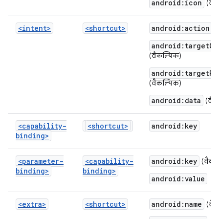
android:icon
(वैक
<intent>
<shortcut>
android:action
android:targetCl
(वैकल्पिक)
android:targetPa
(वैकल्पिक)
android:data
(वैक
<capability-
<shortcut>
android:key
binding>
<parameter-
<capability-
android:key
(वैकल
binding>
binding>
android:value
<extra>
<shortcut>
android:name
(वैक