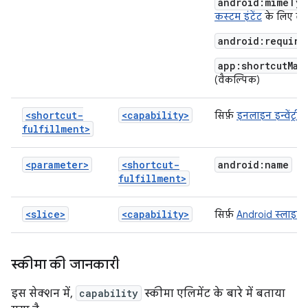
android:mimeTyp
कस्टम इंटेंट
के लिए लाग
android:require
app:shortcutMat
(वैकल्पिक)
<shortcut-
<capability>
सिर्फ़
इनलाइन इन्वेंट्री
क
fulfillment>
<parameter>
<shortcut-
android:name
fulfillment>
<slice>
<capability>
सिर्फ़
Android स्लाइस
स्कीमा की जानकारी
इस सेक्शन में,
capability
स्कीमा एलिमेंट के बारे में बताया