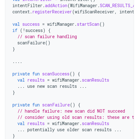
intentFilter
.
addAction
(
WifiManager
.
SCAN_RESULTS_AV
context
.
registerReceiver
(
wifiScanReceiver
,
intentF
val
success
=
wifiManager
.
startScan
()
if
(
!
success
)
{
// scan failure handling
scanFailure
()
}
....
private
fun
scanSuccess
()
{
val
results
=
wifiManager
.
scanResults
...
use
new
scan
results
...
}
private
fun
scanFailure
()
{
// handle failure: new scan did NOT succeed
// consider using old scan results: these are th
val
results
=
wifiManager
.
scanResults
...
potentially
use
older
scan
results
...
}