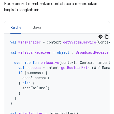
Kode berikut memberikan contoh cara menerapkan
langkah-langkah ini:
Kotlin
Java
val
wifiManager
=
context
.
getSystemService
(
Context
val
wifiScanReceiver
=
object
:
BroadcastReceiver
(
override
fun
onReceive
(
context
:
Context
,
intent
:
val
success
=
intent
.
getBooleanExtra
(
WifiManag
if
(
success
)
{
scanSuccess
()
}
else
{
scanFailure
()
}
}
}
val
intentFilter
=
IntentFilter
()