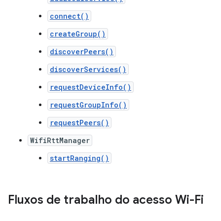
connect()
createGroup()
discoverPeers()
discoverServices()
requestDeviceInfo()
requestGroupInfo()
requestPeers()
WifiRttManager
startRanging()
Fluxos de trabalho do acesso Wi-Fi