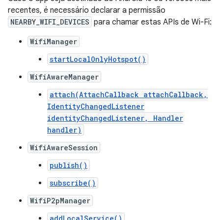
recentes, é necessário declarar a permissão
NEARBY_WIFI_DEVICES
para chamar estas APIs de Wi-Fi:
WifiManager
startLocalOnlyHotspot()
WifiAwareManager
attach(AttachCallback attachCallback,
IdentityChangedListener
identityChangedListener, Handler
handler)
WifiAwareSession
publish()
subscribe()
WifiP2pManager
addLocalService()