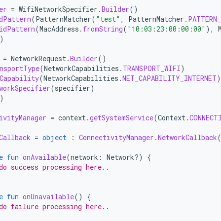
er
=
WifiNetworkSpecifier
.
Builder
()
dPattern
(
PatternMatcher
(
"test"
,
PatternMatcher
.
PATTERN_
idPattern
(
MacAddress
.
fromString
(
"10:03:23:00:00:00"
),
)
=
NetworkRequest
.
Builder
()
nsportType
(
NetworkCapabilities
.
TRANSPORT_WIFI
)
Capability
(
NetworkCapabilities
.
NET_CAPABILITY_INTERNET
)
workSpecifier
(
specifier
)
)
ivityManager
=
context
.
getSystemService
(
Context
.
CONNECT
Callback
=
object
:
ConnectivityManager
.
NetworkCallback
e
fun
onAvailable
(
network
:
Network?)
{
do success processing here..
e
fun
onUnavailable
()
{
do failure processing here..