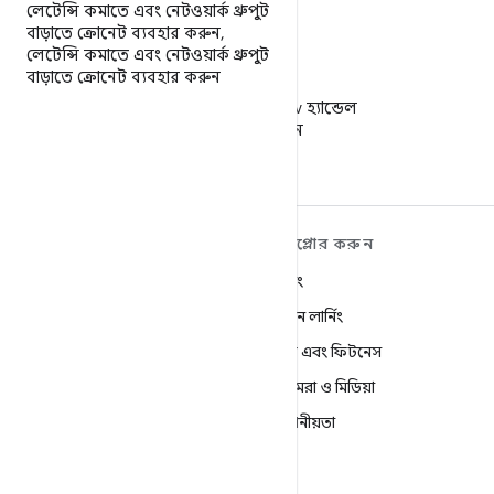
লেটেন্সি কমাতে এবং নেটওয়ার্ক থ্রুপুট
বাড়াতে ক্রোনেট ব্যবহার করুন
,
লেটেন্সি কমাতে এবং নেটওয়ার্ক থ্রুপুট
বাড়াতে ক্রোনেট ব্যবহার করুন
X
X-এ @AndroidDev হ্যান্ডেল
ফলো করুন
ANDROID সম্পর্কে আরও
এক্সপ্লোর করুন
শিখুন
গেমিং
Android
মেশিন লার্নিং
এন্টারপ্রাইজের জন্য Android
স্বাস্থ্য এবং ফিটনেস
নিরাপত্তা
ক্যামেরা ও মিডিয়া
সোর্স
গোপনীয়তা
খবর
5G
ব্লগ