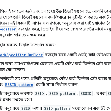
০ (এপিআই লেভেল ২৯) এবং এর চেয়ে উন্নত ডিভাইসগুলোতে, আপনি ক্
মতো সেকেন্ডারি ডিভাইসগুলোর কনফিগারেশন বুটস্ট্র্যাপ করতে একটি 
রেন। এই ফিচারটি আপনার অ্যাপকে, অনুরোধ করা নেটওয়ার্কের বৈশিষ
pecifier
ব্যবহার করে, ডিভাইসটি যে অ্যাক্সেস পয়েন্টের সাথে সংয
অনুরোধ জানাতে সক্ষম করে।
ার করতে, নিম্নলিখিতগুলি করুন:
orkSpecifier.Builder
ব্যবহার করে একটি ওয়াই-ফাই নেটওয়ার্
র জন্য নেটওয়ার্কগুলো মেলাতে একটি নেটওয়ার্ক ফিল্টার সেট করুন
য়াল যোগ করুন।
 শর্তাবলী সাপেক্ষে, প্রতিটি অনুরোধে নেটওয়ার্ক ফিল্টার সেট করার 
বং
BSSID pattern
একটি সমন্বয় নির্ধারণ করুন:
িটি অনুরোধে অবশ্যই
SSID
,
SSID pattern
,
BSSID
, অথবা
B
 প্রদান করতে হবে।
িটি অনুরোধে
SSID
অথবা
SSID pattern
মধ্যে কেবল একটিই সে