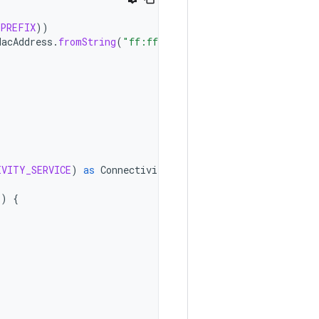
PREFIX
))
MacAddress
.
fromString
(
"ff:ff:ff:00:00:00"
))
IVITY_SERVICE
)
as
ConnectivityManager
()
{