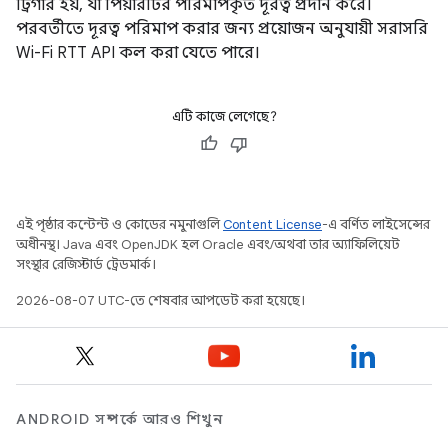
ট্রিগার হয়, যা পিয়ারটির পরিমাপকৃত দূরত্ব প্রদান করে।
পরবর্তীতে দূরত্ব পরিমাপ করার জন্য প্রয়োজন অনুযায়ী সরাসরি
Wi-Fi RTT API কল করা যেতে পারে।
এটি কাজে লেগেছে?
এই পৃষ্ঠার কন্টেন্ট ও কোডের নমুনাগুলি
Content License
-এ বর্ণিত লাইসেন্সের
অধীনস্থ। Java এবং OpenJDK হল Oracle এবং/অথবা তার অ্যাফিলিয়েট
সংস্থার রেজিস্টার্ড ট্রেডমার্ক।
2026-08-07 UTC-তে শেষবার আপডেট করা হয়েছে।
ANDROID সম্পর্কে আরও শিখুন