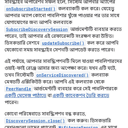
সাবস্ক্রাইব অপারেশন সফল হলে, সিস্টেম আপনার অ্যাপের
onSubscribeStarted()
কলব্যাকটি কল করে। যেহেতু
আপনার অ্যাপ কোনো পাবলিশার খুঁজে পাওয়ার পর তার সাথে
যোগাযোগের জন্য আপনি কলব্যাকে
SubscribeDiscoverySession
আর্গুমেন্টটি ব্যবহার করতে
পারেন, তাই আপনার এই রেফারেন্সটি সংরক্ষণ করা উচিত।
ডিসকভারি সেশনে
updateSubscribe()
কল করে আপনি
যেকোনো সময় সাবস্ক্রাইব সেশনটি আপডেট করতে পারেন।
এই পর্যায়ে, আপনার সাবস্ক্রিপশনটি মিলে যাওয়া পাবলিশারদের
ওয়াই-ফাই রেঞ্জে আসার জন্য অপেক্ষা করে। যখন এটি ঘটে,
তখন সিস্টেমটি
onServiceDiscovered()
কলব্যাক
মেথডটি এক্সিকিউট করে। আপনি এই কলব্যাক থেকে
PeerHandle
আর্গুমেন্টটি ব্যবহার করে সেই পাবলিশারকে
একটি মেসেজ পাঠাতে
বা
একটি কানেকশন তৈরি করতে
পারেন।
কোনো পরিষেবাতে সাবস্ক্রিপশন বন্ধ করতে,
DiscoverySession.close()
কল করুন। ডিসকভারি
সেশনগুলো তাদের প্যারেন্ট
WifiAwareSession
এর সাথে