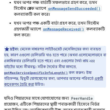
যখন অপর পক্ষ বার্তাটি সফলভাবে গ্রহণ করে, তখন
সিস্টেম
প্রেরক
অ্যাপে
onMessageSendSucceeded()
কলব্যাকটি কল করে।
যখন অপর পক্ষ একটি বার্তা গ্রহণ করে, তখন সিস্টেম
গ্রহণকারী
অ্যাপে
onMessageReceived()
কলব্যাকটি
কল করে।
দ্রষ্টব্য:
মেসেজ সাধারণত লাইটওয়েট মেসেজিংয়ের জন্য ব্যবহৃত
হয়, কারণ এগুলো ডেলিভারি নাও হতে পারে (অথবা এলোমেলোভাবে বা
একাধিকবার ডেলিভারি হতে পারে) এবং এগুলোর দৈর্ঘ্য প্রায় ২৫৫
বাইটের মধ্যে সীমাবদ্ধ। সঠিক দৈর্ঘ্যের সীমা জানতে,
কল করুন। উচ্চ
getMaxServiceSpecificInfoLength()
গতিসম্পন্ন, দ্বিমুখী যোগাযোগের জন্য, আপনার অ্যাপের পরিবর্তে
একটি
কানেকশন তৈরি করা
উচিত।
যদিও পিয়ারদের সাথে যোগাযোগের জন্য
PeerHandle
প্রয়োজন, এটিকে পিয়ারদের স্থায়ী শনাক্তকারী হিসেবে নির্ভর