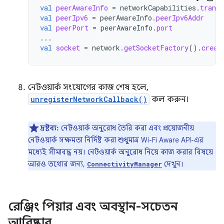
val
peerAwareInfo
=
networkCapabilities
.
transp
val
peerIpv6
=
peerAwareInfo
.
peerIpv6Addr
val
peerPort
=
peerAwareInfo
.
port
...
val
socket
=
network
.
getSocketFactory
().
creat
নেটওয়ার্ক সংযোগের কাজ শেষ হলে,
unregisterNetworkCallback()
কল করুন।
দ্রষ্টব্য:
নেটওয়ার্ক অনুরোধ তৈরি করা এবং প্রয়োজনীয়
নেটওয়ার্ক সক্ষমতা নির্দিষ্ট করা শুধুমাত্র Wi-Fi Aware API-এর
মধ্যেই সীমাবদ্ধ নয়। নেটওয়ার্ক অনুরোধ নিয়ে কাজ করার বিষয়ে
আরও তথ্যের জন্য,
দেখুন।
ConnectivityManager
রেঞ্জিং পিয়ার এবং অবস্থান-সচেতন
আবিষ্কার