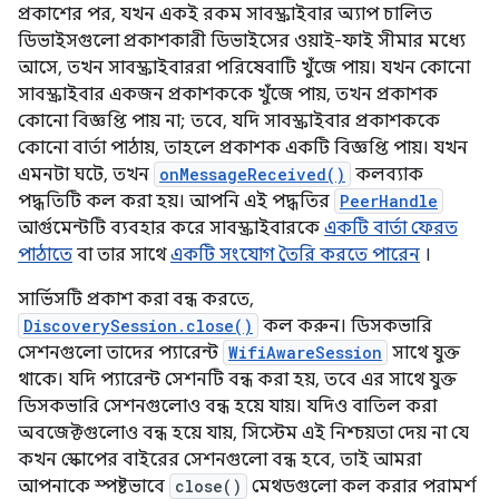
প্রকাশের পর, যখন একই রকম সাবস্ক্রাইবার অ্যাপ চালিত
ডিভাইসগুলো প্রকাশকারী ডিভাইসের ওয়াই-ফাই সীমার মধ্যে
আসে, তখন সাবস্ক্রাইবাররা পরিষেবাটি খুঁজে পায়। যখন কোনো
সাবস্ক্রাইবার একজন প্রকাশককে খুঁজে পায়, তখন প্রকাশক
কোনো বিজ্ঞপ্তি পায় না; তবে, যদি সাবস্ক্রাইবার প্রকাশককে
কোনো বার্তা পাঠায়, তাহলে প্রকাশক একটি বিজ্ঞপ্তি পায়। যখন
এমনটা ঘটে, তখন
onMessageReceived()
কলব্যাক
পদ্ধতিটি কল করা হয়। আপনি এই পদ্ধতির
PeerHandle
আর্গুমেন্টটি ব্যবহার করে সাবস্ক্রাইবারকে
একটি বার্তা ফেরত
পাঠাতে
বা তার সাথে
একটি সংযোগ তৈরি করতে পারেন
।
সার্ভিসটি প্রকাশ করা বন্ধ করতে,
DiscoverySession.close()
কল করুন। ডিসকভারি
সেশনগুলো তাদের প্যারেন্ট
WifiAwareSession
সাথে যুক্ত
থাকে। যদি প্যারেন্ট সেশনটি বন্ধ করা হয়, তবে এর সাথে যুক্ত
ডিসকভারি সেশনগুলোও বন্ধ হয়ে যায়। যদিও বাতিল করা
অবজেক্টগুলোও বন্ধ হয়ে যায়, সিস্টেম এই নিশ্চয়তা দেয় না যে
কখন স্কোপের বাইরের সেশনগুলো বন্ধ হবে, তাই আমরা
আপনাকে স্পষ্টভাবে
close()
মেথডগুলো কল করার পরামর্শ