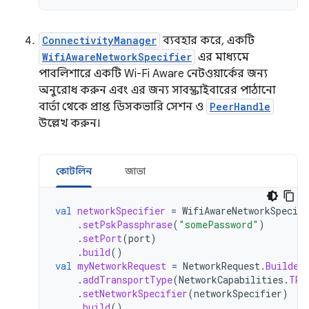
ConnectivityManager
ব্যবহার করে, একটি
WifiAwareNetworkSpecifier
এর মাধ্যমে
পাবলিশারে একটি Wi-Fi Aware নেটওয়ার্কের জন্য
অনুরোধ করুন এবং এর জন্য সাবস্ক্রাইবারের পাঠানো
বার্তা থেকে প্রাপ্ত ডিসকভারি সেশন ও
PeerHandle
উল্লেখ করুন।
কোটলিন
জাভা
val
networkSpecifier
=
WifiAwareNetworkSpecifi
.
setPskPassphrase
(
"somePassword"
)
.
setPort
(
port
)
.
build
()
val
myNetworkRequest
=
NetworkRequest
.
Builder
.
addTransportType
(
NetworkCapabilities
.
TRA
.
setNetworkSpecifier
(
networkSpecifier
)
.
build
()