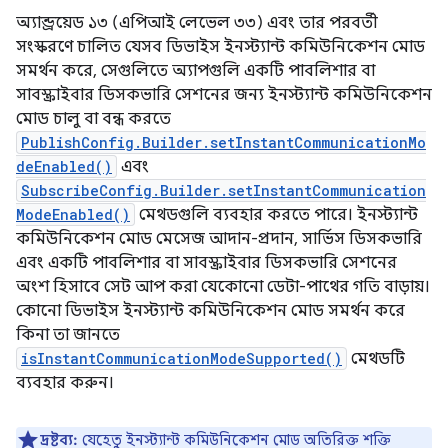
অ্যান্ড্রয়েড ১৩ (এপিআই লেভেল ৩৩) এবং তার পরবর্তী
সংস্করণে চালিত যেসব ডিভাইস ইনস্ট্যান্ট কমিউনিকেশন মোড
সমর্থন করে, সেগুলিতে অ্যাপগুলি একটি পাবলিশার বা
সাবস্ক্রাইবার ডিসকভারি সেশনের জন্য ইনস্ট্যান্ট কমিউনিকেশন
মোড চালু বা বন্ধ করতে
PublishConfig.Builder.setInstantCommunicationMo
deEnabled()
এবং
SubscribeConfig.Builder.setInstantCommunication
ModeEnabled()
মেথডগুলি ব্যবহার করতে পারে। ইনস্ট্যান্ট
কমিউনিকেশন মোড মেসেজ আদান-প্রদান, সার্ভিস ডিসকভারি
এবং একটি পাবলিশার বা সাবস্ক্রাইবার ডিসকভারি সেশনের
অংশ হিসাবে সেট আপ করা যেকোনো ডেটা-পাথের গতি বাড়ায়।
কোনো ডিভাইস ইনস্ট্যান্ট কমিউনিকেশন মোড সমর্থন করে
কিনা তা জানতে
isInstantCommunicationModeSupported()
মেথডটি
ব্যবহার করুন।
দ্রষ্টব্য:
যেহেতু ইনস্ট্যান্ট কমিউনিকেশন মোড অতিরিক্ত শক্তি