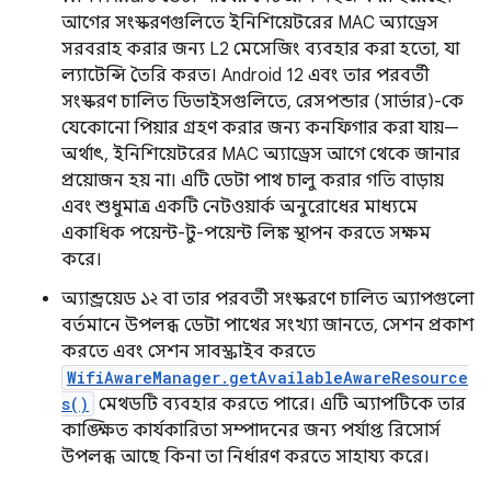
আগের সংস্করণগুলিতে ইনিশিয়েটরের MAC অ্যাড্রেস
সরবরাহ করার জন্য L2 মেসেজিং ব্যবহার করা হতো, যা
ল্যাটেন্সি তৈরি করত। Android 12 এবং তার পরবর্তী
সংস্করণ চালিত ডিভাইসগুলিতে, রেসপন্ডার (সার্ভার)-কে
যেকোনো পিয়ার গ্রহণ করার জন্য কনফিগার করা যায়—
অর্থাৎ, ইনিশিয়েটরের MAC অ্যাড্রেস আগে থেকে জানার
প্রয়োজন হয় না। এটি ডেটা পাথ চালু করার গতি বাড়ায়
এবং শুধুমাত্র একটি নেটওয়ার্ক অনুরোধের মাধ্যমে
একাধিক পয়েন্ট-টু-পয়েন্ট লিঙ্ক স্থাপন করতে সক্ষম
করে।
অ্যান্ড্রয়েড ১২ বা তার পরবর্তী সংস্করণে চালিত অ্যাপগুলো
বর্তমানে উপলব্ধ ডেটা পাথের সংখ্যা জানতে, সেশন প্রকাশ
করতে এবং সেশন সাবস্ক্রাইব করতে
WifiAwareManager.getAvailableAwareResource
s()
মেথডটি ব্যবহার করতে পারে। এটি অ্যাপটিকে তার
কাঙ্ক্ষিত কার্যকারিতা সম্পাদনের জন্য পর্যাপ্ত রিসোর্স
উপলব্ধ আছে কিনা তা নির্ধারণ করতে সাহায্য করে।