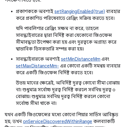
পদক্ষেপ নিতে হবে:
প্রকাশককে অবশ্যই
setRangingEnabled(true)
ব্যবহার
করে প্রকাশিত পরিষেবাতে রেঞ্জিং সক্রিয় করতে হবে।
যদি পাবলিশার রেঞ্জিং সক্ষম না করে, তাহলে
সাবস্ক্রাইবারের দ্বারা নির্দিষ্ট করা যেকোনো জিওফেন্স
সীমাবদ্ধতা উপেক্ষা করা হয় এবং দূরত্বকে অগ্রাহ্য করে
স্বাভাবিক ডিসকভারি সম্পন্ন করা হয়।
সাবস্ক্রাইবারকে অবশ্যই
setMinDistanceMm
এবং
setMaxDistanceMm-
এর কোনো একটি সমন্বয় ব্যবহার
করে একটি জিওফেন্স নির্দিষ্ট করতে হবে।
উভয় মানের ক্ষেত্রেই, অনির্দিষ্ট দূরত্ব কোনো সীমা বোঝায়
না। শুধুমাত্র সর্বোচ্চ দূরত্ব নির্দিষ্ট করলে সর্বনিম্ন দূরত্ব ০
বোঝায়। শুধুমাত্র সর্বনিম্ন দূরত্ব নির্দিষ্ট করলে কোনো
সর্বোচ্চ সীমা থাকে না।
যখন একটি জিওফেন্সের মধ্যে কোনো পিয়ার সার্ভিস আবিষ্কৃত
হয়, তখন
onServiceDiscoveredWithinRange
কলব্যাকটি