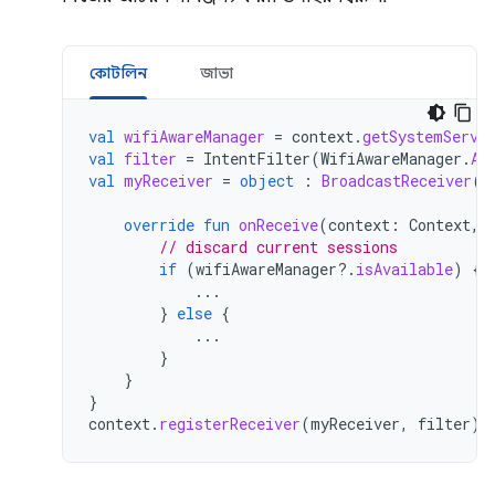
কোটলিন
জাভা
val
wifiAwareManager
=
context
.
getSystemServi
val
filter
=
IntentFilter
(
WifiAwareManager
.
AC
val
myReceiver
=
object
:
BroadcastReceiver
()
override
fun
onReceive
(
context
:
Context
,
// discard current sessions
if
(
wifiAwareManager
?.
isAvailable
)
{
...
}
else
{
...
}
}
}
context
.
registerReceiver
(
myReceiver
,
filter
)