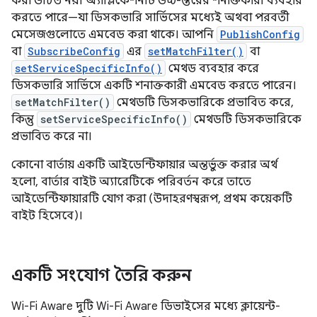
করা উচিত নয়। অ্যাপ্লিকেশনটি উচ্চ-স্তরের শনাক্তকারী ব্যবহার
করতে পারে—যা ডিসকভারি সার্ভিসের মধ্যেই অথবা পরবর্তী
মেসেজগুলোতে এমবেড করা থাকে। আপনি
PublishConfig
বা
SubscribeConfig
এর
setMatchFilter()
বা
setServiceSpecificInfo()
মেথড ব্যবহার করে
ডিসকভারি সার্ভিসে একটি শনাক্তকারী এমবেড করতে পারেন।
setMatchFilter()
মেথডটি ডিসকভারিকে প্রভাবিত করে,
কিন্তু
setServiceSpecificInfo()
মেথডটি ডিসকভারিকে
প্রভাবিত করে না।
কোনো বার্তায় একটি আইডেন্টিফায়ার অন্তর্ভুক্ত করার অর্থ
হলো, বার্তার বাইট অ্যারেটিকে পরিবর্তন করে তাতে
আইডেন্টিফায়ারটি যোগ করা (উদাহরণস্বরূপ, প্রথম কয়েকটি
বাইট হিসেবে)।
একটি সংযোগ তৈরি করুন
Wi-Fi Aware দুটি Wi-Fi Aware ডিভাইসের মধ্যে ক্লায়েন্ট-