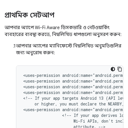
প্রাথমিক সেটআপ
আপনার অ্যাপে Wi-Fi Aware ডিসকভারি ও নেটওয়ার্কিং
ব্যবহারের ব্যবস্থা করতে, নিম্নলিখিত ধাপগুলো অনুসরণ করুন:
আপনার অ্যাপের ম্যানিফেস্টে নিম্নলিখিত অনুমতিগুলির
জন্য অনুরোধ করুন:
<uses-permission
android:name="android.permis
<uses-permission
android:name="android.permis
<uses-permission
android:name="android.permis
<uses-permission
android:name="android.permis
<!--
If
your
app
targets
Android 13
(API
or
higher,
you
must
declare
the
NEARBY_W
<uses-permission
<!--
If
your
app
derives
loc
Wi-Fi
APIs,
don't
inclu
attribute.