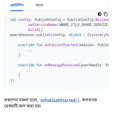
কোটলিন
জাভা
val
config
:
PublishConfig
=
PublishConfig
.
Builder
(
.
setServiceName
(
AWARE_FILE_SHARE_SERVICE_N
.
build
()
awareSession
.
publish
(
config
,
object
:
DiscoverySes
override
fun
onPublishStarted
(
session
:
Publish
...
}
override
fun
onMessageReceived
(
peerHandle
:
Pee
...
}
})
প্রকাশনা সফল হলে,
onPublishStarted()
কলব্যাক
মেথডটি কল করা হয়।