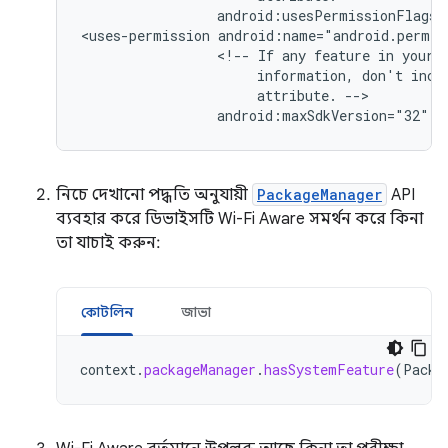
android:usesPermissionFlags=
<uses-permission
<!--
If
any
feature
in
your
information,
don't
incl
attribute.
android:maxSdkVersion="32"
/
নিচে দেখানো পদ্ধতি অনুযায়ী
PackageManager
API
ব্যবহার করে ডিভাইসটি Wi-Fi Aware সমর্থন করে কিনা
তা যাচাই করুন:
কোটলিন
জাভা
context
.
packageManager
.
hasSystemFeature
(
Packa