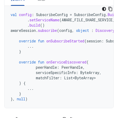
val
config
:
SubscribeConfig
=
SubscribeConfig
.
Buil
.
setServiceName
(
AWARE_FILE_SHARE_SERVICE_N
.
build
()
awareSession
.
subscribe
(
config
,
object
:
DiscoveryS
override
fun
onSubscribeStarted
(
session
:
Subsc
...
}
override
fun
onServiceDiscovered
(
peerHandle
:
PeerHandle
,
serviceSpecificInfo
:
ByteArray
,
matchFilter
:
List<ByteArray>
)
{
...
}
},
null
)