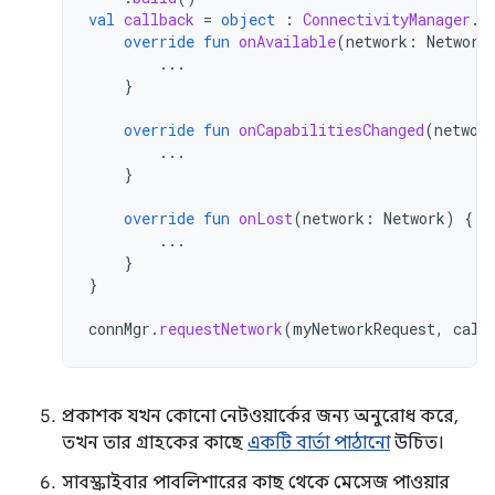
val
callback
=
object
:
ConnectivityManager
.
N
override
fun
onAvailable
(
network
:
Network
...
}
override
fun
onCapabilitiesChanged
(
networ
...
}
override
fun
onLost
(
network
:
Network
)
{
...
}
}
connMgr
.
requestNetwork
(
myNetworkRequest
,
call
প্রকাশক যখন কোনো নেটওয়ার্কের জন্য অনুরোধ করে,
তখন তার গ্রাহকের কাছে
একটি বার্তা পাঠানো
উচিত।
সাবস্ক্রাইবার পাবলিশারের কাছ থেকে মেসেজ পাওয়ার