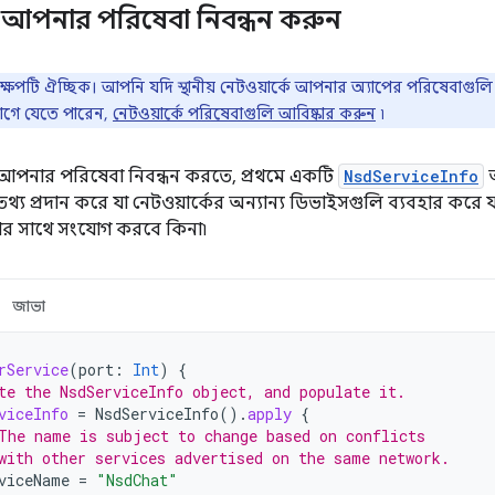
ে আপনার পরিষেবা নিবন্ধন করুন
েপটি ঐচ্ছিক। আপনি যদি স্থানীয় নেটওয়ার্কে আপনার অ্যাপের পরিষেবাগুলি সম
াগে যেতে পারেন,
নেটওয়ার্কে পরিষেবাগুলি আবিষ্কার করুন
৷
র্কে আপনার পরিষেবা নিবন্ধন করতে, প্রথমে একটি
NsdServiceInfo
অ
্য প্রদান করে যা নেটওয়ার্কের অন্যান্য ডিভাইসগুলি ব্যবহার করে যখন
র সাথে সংযোগ করবে কিনা৷
জাভা
rService
(
port
:
Int
)
{
te the NsdServiceInfo object, and populate it.
viceInfo
=
NsdServiceInfo
().
apply
{
The name is subject to change based on conflicts
with other services advertised on the same network.
viceName
=
"NsdChat"