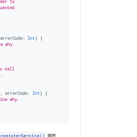
der to
uested
errorCode
:
Int
)
{
ne why.
u call
.
o
,
errorCode
:
Int
)
{
ine why.
registerService()
কল