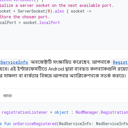
ialize a server socket on the next available port.
ocket
=
ServerSocket
(
0
).
also
{
socket
-
Store the chosen port.
calPort
=
socket
.
localPort
dServiceInfo
অবজেক্টটি সংজ্ঞায়িত করেছেন, আপনাকে
Regist
 হবে। এই ইন্টারফেসটিতে Android দ্বারা ব্যবহৃত কলব্যাকগুলি রয়েছ
ের সাফল্য বা ব্যর্থতার বিষয়ে আপনার অ্যাপ্লিকেশনকে সতর্ক করতে।
জাভা
registrationListener
=
object
:
NsdManager
.
Registratio
e
fun
onServiceRegistered
(
NsdServiceInfo
:
NsdServiceInfo