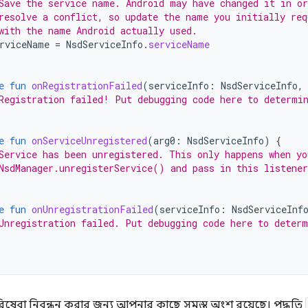
Save the service name. Android may have changed it in or
resolve a conflict, so update the name you initially req
with the name Android actually used.
rviceName
=
NsdServiceInfo
.
serviceName
e
fun
onRegistrationFailed
(
serviceInfo
:
NsdServiceInfo
,
Registration failed! Put debugging code here to determi
e
fun
onServiceUnregistered
(
arg0
:
NsdServiceInfo
)
{
Service has been unregistered. This only happens when yo
NsdManager.unregisterService() and pass in this listener
e
fun
onUnregistrationFailed
(
serviceInfo
:
NsdServiceInf
Unregistration failed. Put debugging code here to determ
েবা নিবন্ধন করার জন্য আপনার কাছে সমস্ত অংশ রয়েছে। পদ্ধতি