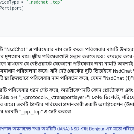
viceType
=
"_nsdchat._tcp"
Port
(
port
)
টি "NsdChat" এ পরিষেবার নাম সেট করে। পরিষেবার নামটি উদাহরণে
ের দৃশ্যমান নাম। স্থানীয় পরিষেবাগুলি সন্ধান করতে NSD ব্যবহার ক
 মনে রাখবেন যে নেটওয়ার্কে যেকোনো পরিষেবার জন্য নামটি অবশ্য
 দ্বন্দ্ব সমাধান পরিচালনা করে। যদি নেটওয়ার্কের দুটি ডিভাইসে NsdCha
 স্বয়ংক্রিয়ভাবে পরিষেবার নাম পরিবর্তন করে, যেমন "NsdChat (1)"
মিটারটি পরিষেবার ধরন সেট করে, অ্যাপ্লিকেশনটি কোন প্রোটোকল এবং
সিনট্যাক্স হল "_<protocol>._<transportlayer>"। কোড স্নিপেটে, প
 করে। একটি প্রিন্টার পরিষেবা প্রদানকারী একটি অ্যাপ্লিকেশন (উদাহ
েবার ধরনটি "_ipp._tcp" এ সেট করবে৷
্যাশনাল অ্যাসাইনড নম্বর অথরিটি (IANA) NSD এবং Bonjour-এর মতো পরিষেবা 