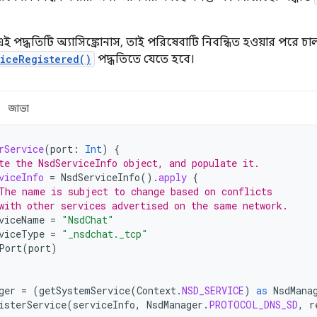
ই পদ্ধতিটি অ্যাসিঙ্ক্রোনাস, তাই পরিষেবাটি নিবন্ধিত হওয়ার পরে
iceRegistered()
পদ্ধতিতে যেতে হবে।
জাভা
rService
(
port
:
Int
)
{
te the NsdServiceInfo object, and populate it.
viceInfo
=
NsdServiceInfo
().
apply
{
The name is subject to change based on conflicts
with other services advertised on the same network.
viceName
=
"NsdChat"
viceType
=
"_nsdchat._tcp"
Port
(
port
)
ger
=
(
getSystemService
(
Context
.
NSD_SERVICE
)
as
NsdMana
isterService
(
serviceInfo
,
NsdManager
.
PROTOCOL_DNS_SD
,
r