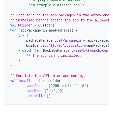
"com.example.a.missing.app"
)
// Loop through the app packages in the array and 
// installed before adding the app to the allowed l
val
builder
=
Builder
()
for
(
appPackage
in
appPackages
)
{
try
{
packageManager
.
getPackageInfo
(
appPackage
,
builder
.
addAllowedApplication
(
appPackage
)
}
catch
(
e
:
PackageManager
.
NameNotFoundExcepti
// The app isn't installed.
}
}
// Complete the VPN interface config.
val
localTunnel
=
builder
.
addAddress
(
"2001:db8::1"
,
64
)
.
addRoute
(
"::"
,
0
)
.
establish
()