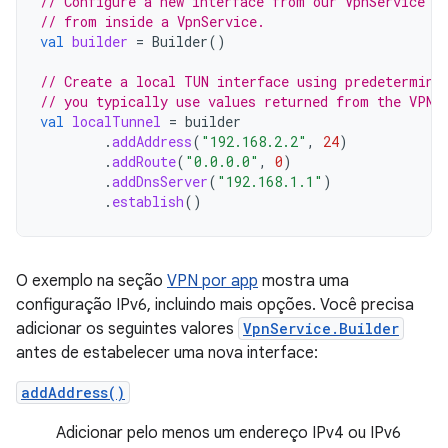
// Configure a new interface from our VpnService i
// from inside a VpnService.
val
builder
=
Builder
()
// Create a local TUN interface using predetermine
// you typically use values returned from the VPN 
val
localTunnel
=
builder
.
addAddress
(
"192.168.2.2"
,
24
)
.
addRoute
(
"0.0.0.0"
,
0
)
.
addDnsServer
(
"192.168.1.1"
)
.
establish
()
O exemplo na seção
VPN por app
mostra uma
configuração IPv6, incluindo mais opções. Você precisa
adicionar os seguintes valores
VpnService.Builder
antes de estabelecer uma nova interface:
addAddress()
Adicionar pelo menos um endereço IPv4 ou IPv6