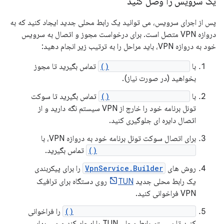
یک سرویس را وصل کنید
پس از اجرای سرویس، می توانید یک رابط محلی جدید ایجاد کنید که به
دروازه VPN متصل است. برای درخواست مجوز و اتصال به سرویس
خود به دروازه VPN، باید مراحل را به ترتیب زیر انجام دهید:
با
VpnService.prepare()
تماس بگیرید تا مجوز
بخواهید (در صورت نیاز).
با
VpnService.protect()
تماس بگیرید تا سوکت
تونل برنامه خود را خارج از VPN سیستم نگه دارید و از
اتصال دایره ای جلوگیری کنید.
برای اتصال سوکت تونل برنامه خود به دروازه VPN، با
DatagramSocket.connect()
تماس بگیرید.
روش های
VpnService.Builder
را برای پیکربندی
یک رابط محلی جدید
TUN
روی دستگاه برای ترافیک
VPN فراخوانی کنید.
VpnService.Builder.establish()
را فراخوانی
کنید تا سیستم رابط محلی TUN را ایجاد کند و مسیریابی