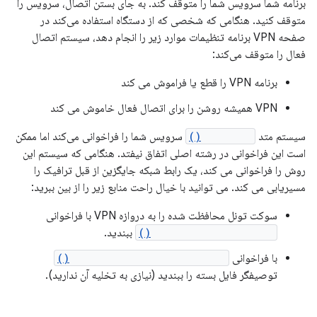
برنامه شما سرویس شما را متوقف کند. به جای بستن اتصال، سرویس را
متوقف کنید. هنگامی که شخصی که از دستگاه استفاده می‌کند در
صفحه VPN برنامه تنظیمات موارد زیر را انجام دهد، سیستم اتصال
فعال را متوقف می‌کند:
برنامه VPN را قطع یا فراموش می کند
VPN همیشه روشن را برای اتصال فعال خاموش می کند
سیستم متد
onRevoke()
سرویس شما را فراخوانی می‌کند اما ممکن
است این فراخوانی در رشته اصلی اتفاق نیفتد. هنگامی که سیستم این
روش را فراخوانی می کند، یک رابط شبکه جایگزین از قبل ترافیک را
مسیریابی می کند. می توانید با خیال راحت منابع زیر را از بین ببرید:
سوکت تونل محافظت شده را به دروازه VPN با فراخوانی
DatagramSocket.close()
ببندید.
با فراخوانی
ParcelFileDescriptor.close()
توصیفگر فایل بسته را ببندید (نیازی به تخلیه آن ندارید).