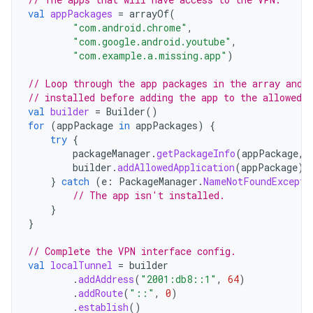
val
appPackages
=
arrayOf
(
"com.android.chrome"
,
"com.google.android.youtube"
,
"com.example.a.missing.app"
)
// Loop through the app packages in the array and 
// installed before adding the app to the allowed l
val
builder
=
Builder
()
for
(
appPackage
in
appPackages
)
{
try
{
packageManager
.
getPackageInfo
(
appPackage
,
builder
.
addAllowedApplication
(
appPackage
)
}
catch
(
e
:
PackageManager
.
NameNotFoundExcepti
// The app isn't installed.
}
}
// Complete the VPN interface config.
val
localTunnel
=
builder
.
addAddress
(
"2001:db8::1"
,
64
)
.
addRoute
(
"::"
,
0
)
.
establish
()