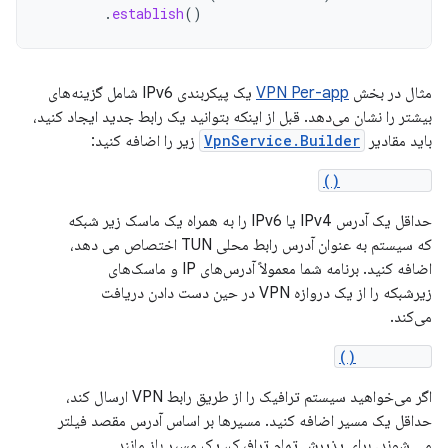
.
establish
()
مثال در بخش
VPN Per-app
یک پیکربندی IPv6 شامل گزینه‌های
بیشتر را نشان می‌دهد. قبل از اینکه بتوانید یک رابط جدید ایجاد کنید،
باید مقادیر
VpnService.Builder
زیر را اضافه کنید:
addAddress()
حداقل یک آدرس IPv4 یا IPv6 را به همراه یک ماسک زیر شبکه
که سیستم به عنوان آدرس رابط محلی TUN اختصاص می دهد،
اضافه کنید. برنامه شما معمولاً آدرس‌های IP و ماسک‌های
زیرشبکه را از یک دروازه VPN در حین دست دادن دریافت
می‌کند.
addRoute()
اگر می‌خواهید سیستم ترافیک را از طریق رابط VPN ارسال کند،
حداقل یک مسیر اضافه کنید. مسیرها بر اساس آدرس مقصد فیلتر
می شوند. برای پذیرش تمام ترافیک، یک مسیر باز مانند