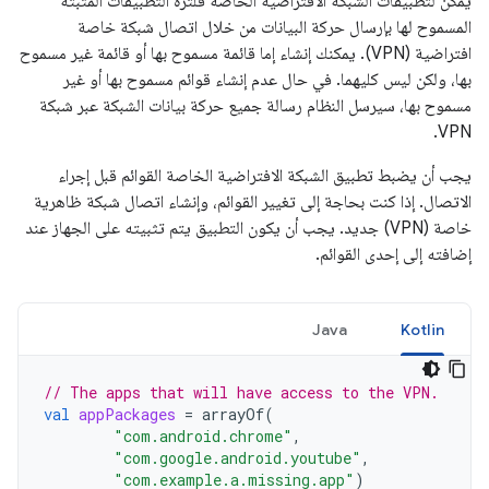
يمكن لتطبيقات الشبكة الافتراضية الخاصة فلترة التطبيقات المثبَّتة
المسموح لها بإرسال حركة البيانات من خلال اتصال شبكة خاصة
افتراضية (VPN). يمكنك إنشاء إما قائمة مسموح بها أو قائمة غير مسموح
بها، ولكن ليس كليهما. في حال عدم إنشاء قوائم مسموح بها أو غير
مسموح بها، سيرسل النظام رسالة جميع حركة بيانات الشبكة عبر شبكة
VPN.
يجب أن يضبط تطبيق الشبكة الافتراضية الخاصة القوائم قبل إجراء
الاتصال. إذا كنت بحاجة إلى تغيير القوائم، وإنشاء اتصال شبكة ظاهرية
خاصة (VPN) جديد. يجب أن يكون التطبيق يتم تثبيته على الجهاز عند
إضافته إلى إحدى القوائم.
Java
Kotlin
// The apps that will have access to the VPN.
val
appPackages
=
arrayOf
(
"com.android.chrome"
,
"com.google.android.youtube"
,
"com.example.a.missing.app"
)