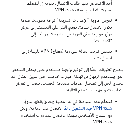
أحد الأشخاص فيها طلبات الاتصال. يتوفّر زر لضبطها.
خيارات النظام أو حذف شبكة VPN.
تعرض حاوية "الإعدادات السريعة" لوحة معلومات عندما
يكون الاتصال نشطة. يؤدي النقر على التصنيف إلى عرض
مربّع حوار يتضمّن المزيد من المعلومات ورابطًا. إلى
"الإعدادات".
يشتمل شريط الحالة على رمز (مفتاح) VPN للإشارة إلى
اتصال نشط.
يحتاج تطبيقك أيضًا إلى توفير واجهة مستخدم حتى يتمكن الشخص
الذي يستخدم الجهاز من تهيئة خيارات خدمتك. على سبيل المثال، قد
يحتاج الحل إلى تسجيل إعدادات مصادقة الحساب. يجب أن تعرض
التطبيقات واجهة المستخدم التالية:
تتحكّم هذه السياسة في بدء عملية ربط وإيقافها يدويًا.
شبكة VPN قيد التشغيل دائمًا
الاتصال عند الحاجة، ولكن
مع السماح للأشخاص بتهيئة الاتصال عدد مرات استخدام
شبكة VPN