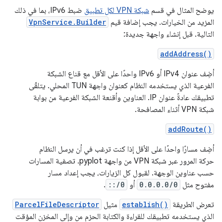
يوضح المثال في قسم
شبكة VPN لكل تطبيق
ضبط IPv6، بما في ذلك
المزيد من الخيارات. يجب إضافة قيم
VpnService.Builder
التالية. قبل إنشاء واجهة جديدة:
addAddress()
أضِف عنوان IPv4 أو IPv6 واحدًا على الأقل مع قناع الشبكة
الفرعية الذي يستخدمه النظام كعنوان واجهة TUN المحلي. يتلقّى
تطبيقك عادةً عنوان IP. العناوين وأقنعة الشبكة الفرعية من بوابة
شبكة VPN أثناء المصافحة.
addRoute()
أضِف مسارًا واحدًا على الأقل إذا كنت ترغب في أن يرسل النظام
حركة المرور عبر شبكة VPN من واجهة pyplot. تصفية المسارات
حسب عناوين الوجهة. لقبول كل الزيارات، يجب إعداد مسار
مفتوح مثل
0.0.0.0/0
أو
::/0
.
تعرض الطريقة
establish()
مثيل
ParcelFileDescriptor
الذي يستخدمه تطبيقك للقراءة والكتابة الحزم من وإلى المخزن المؤقت