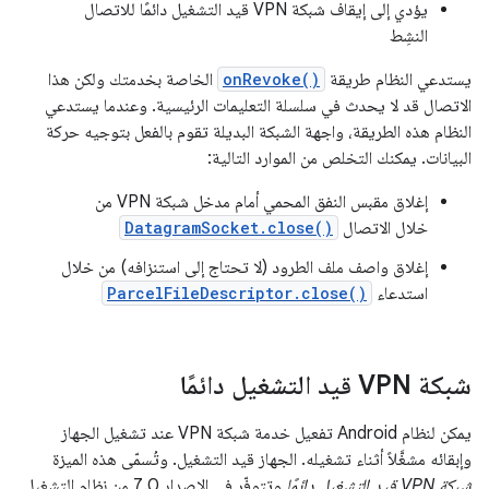
يؤدي إلى إيقاف شبكة VPN قيد التشغيل دائمًا للاتصال
النشِط
يستدعي النظام طريقة
onRevoke()
الخاصة بخدمتك ولكن هذا
الاتصال قد لا يحدث في سلسلة التعليمات الرئيسية. وعندما يستدعي
النظام هذه الطريقة، واجهة الشبكة البديلة تقوم بالفعل بتوجيه حركة
البيانات. يمكنك التخلص من الموارد التالية:
إغلاق مقبس النفق المحمي أمام مدخل شبكة VPN من
خلال الاتصال
DatagramSocket.close()
إغلاق واصف ملف الطرود (لا تحتاج إلى استنزافه) من خلال
استدعاء
ParcelFileDescriptor.close()
شبكة VPN قيد التشغيل دائمًا
يمكن لنظام Android تفعيل خدمة شبكة VPN عند تشغيل الجهاز
وإبقائه مشغَّلاً أثناء تشغيله. الجهاز قيد التشغيل. وتُسمّى هذه الميزة
شبكة VPN قيد التشغيل دائمًا
وتتوفّر في الإصدار 7.0 من نظام التشغيل