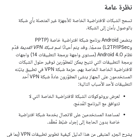
نظرة عامة
تسمح الشبكات الافتراضية الخاصة للأجهزة غير المتصلة بأي شبكة
بالوصول بأمان إلى الشبكة.
يتضمن Android برنامج شبكة افتراضية خاصة (PPTP
وL2TP/IPSec) مدمجًا، وقد يتم أحيانًا اسم
شبكة VPN القديمة
قدّم
نظام Android 4.0 (مستوى واجهة برمجة التطبيقات 14) واجهات
برمجة التطبيقات التي تتيح يمكن للمطوّرين توفير حلول الشبكات
الافتراضية الخاصة الخاصة بهم. حزمة شبكة VPN في تطبيق يثبّته
المستخدمون على الجهاز ينشئ المطوّرون عادةً شبكة VPN أحد
التطبيقات لأحد الأسباب التالية:
لعرض بروتوكولات الشبكة الافتراضية الخاصة التي لا
تتوافق مع البرنامج المُدمَج.
لمساعدة المستخدمين على الاتصال بخدمة شبكة افتراضية
خاصة بدون الحاجة إلى إجراء ضبْط مُعقَّد.
يشرح الجزء المتبقي من هذا الدليل كيفية تطوير تطبيقات VPN (بما في