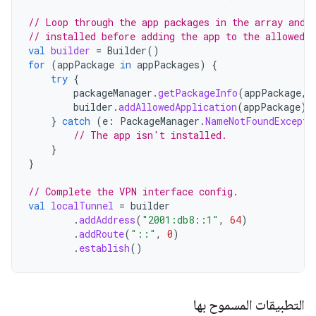
// Loop through the app packages in the array and 
// installed before adding the app to the allowed l
val
builder
=
Builder
()
for
(
appPackage
in
appPackages
)
{
try
{
packageManager
.
getPackageInfo
(
appPackage
,
builder
.
addAllowedApplication
(
appPackage
)
}
catch
(
e
:
PackageManager
.
NameNotFoundExcepti
// The app isn't installed.
}
}
// Complete the VPN interface config.
val
localTunnel
=
builder
.
addAddress
(
"2001:db8::1"
,
64
)
.
addRoute
(
"::"
,
0
)
.
establish
()
التطبيقات المسموح بها