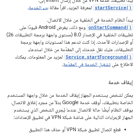
يبدأ تطبيقك خدمة VPN من خلال إرسال intent إلى.
startService()
لمعرفة المزيد، اقرأ مقالة
بدء الخدمة
.
يبدأ النظام الخدمة في الخلفية من خلال الاتصال.
onStartCommand()
ومع ذلك، يفرض Android قيودًا على
تطبيقات الخلفية في الإصدار 8.0 (مستوى واجهة برمجة التطبيقات 26)
أو الإصدارات الأحدث. إذا كنت تدعم هذا لمستويات واجهة برمجة
التطبيقات، عليك نقل خدمتك إلى المقدّمة من خلال استدعاء
Service.startForeground()
لمزيد من المعلومات، يمكنك
الاطلاع على
تشغيل الخدمة في المقدّمة
.
إيقاف خدمة
يمكن لشخص يستخدم الجهاز إيقاف الخدمة من خلال واجهة المستخدم
الخاصة بتطبيقك. أوقِف خدمة Google بدلاً من مجرد إغلاق الاتصال.
يوقف النظام أيضًا حالة الاتصال عندما يُجري الشخص الذي يستخدم
الجهاز الإجراءات التالية على شاشة شبكة VPN في تطبيق الإعدادات:
قطع اتصال تطبيق شبكة VPN أو حذف هذا التطبيق