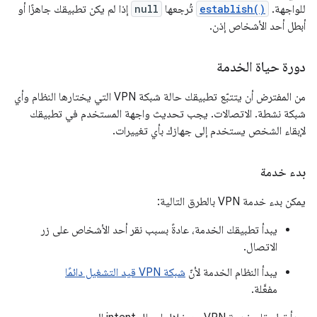
للواجهة.
establish()
تُرجعها
null
إذا لم يكن تطبيقك جاهزًا أو
أبطل أحد الأشخاص إذن.
دورة حياة الخدمة
من المفترض أن يتتبّع تطبيقك حالة شبكة VPN التي يختارها النظام وأي
شبكة نشطة. الاتصالات. يجب تحديث واجهة المستخدم في تطبيقك
لإبقاء الشخص يستخدم إلى جهازك بأي تغييرات.
بدء خدمة
يمكن بدء خدمة VPN بالطرق التالية:
يبدأ تطبيقك الخدمة، عادةً بسبب نقر أحد الأشخاص على زر
الاتصال.
يبدأ النظام الخدمة لأنّ
شبكة VPN قيد التشغيل دائمًا
مفعَّلة.