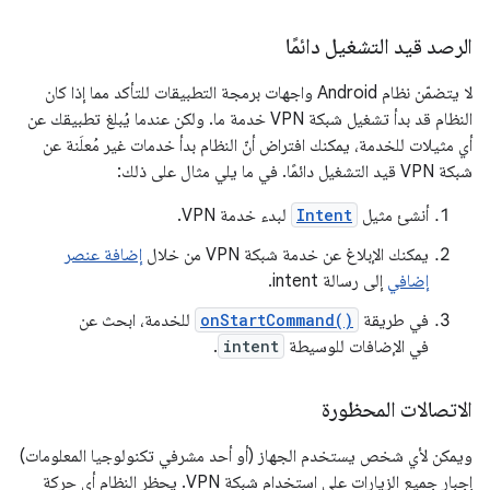
الرصد قيد التشغيل دائمًا
لا يتضمّن نظام Android واجهات برمجة التطبيقات للتأكد مما إذا كان
النظام قد بدأ تشغيل شبكة VPN خدمة ما. ولكن عندما يُبلغ تطبيقك عن
أي مثيلات للخدمة، يمكنك افتراض أنّ النظام بدأ خدمات غير مُعلَنة عن
شبكة VPN قيد التشغيل دائمًا. في ما يلي مثال على ذلك:
أنشئ مثيل
Intent
لبدء خدمة VPN.
يمكنك الإبلاغ عن خدمة شبكة VPN من خلال
إضافة عنصر
إضافي
إلى رسالة intent.
في طريقة
onStartCommand()
للخدمة، ابحث عن
في الإضافات للوسيطة
intent
.
الاتصالات المحظورة
ويمكن لأي شخص يستخدم الجهاز (أو أحد مشرفي تكنولوجيا المعلومات)
إجبار جميع الزيارات على استخدام شبكة VPN. يحظر النظام أي حركة