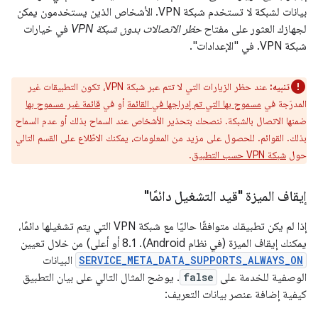
بيانات لشبكة لا تستخدم شبكة VPN. الأشخاص الذين يستخدمون يمكن
لجهازك العثور على مفتاح
حظر الاتصالات بدون شبكة VPN
في خيارات
شبكة VPN. في "الإعدادات".
تنبيه:
عند حظر الزيارات التي لا تتم عبر شبكة VPN، تكون التطبيقات غير
المدرَجة في
مسموح بها التي تم إدراجها في القائمة
أو في
قائمة غير مسموح بها
ضمنها الاتصال بالشبكة. ننصحك بتحذير الأشخاص عند السماح بذلك أو عدم السماح
بذلك. القوائم. للحصول على مزيد من المعلومات، يمكنك الاطّلاع على القسم التالي
حول
شبكة VPN حسب التطبيق
.
إيقاف الميزة "قيد التشغيل دائمًا"
إذا لم يكن تطبيقك متوافقًا حاليًا مع شبكة VPN التي يتم تشغيلها دائمًا،
يمكنك إيقاف الميزة (في نظام Android). 8.1 أو أعلى) من خلال تعيين
SERVICE_META_DATA_SUPPORTS_ALWAYS_ON
البيانات
الوصفية للخدمة على
false
. يوضح المثال التالي على بيان التطبيق
كيفية إضافة عنصر بيانات التعريف: