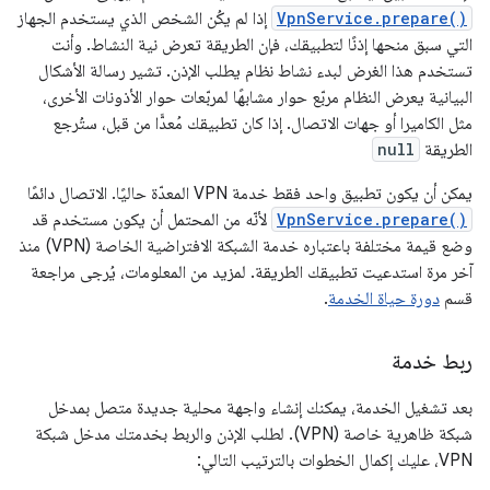
VpnService.prepare()
إذا لم يكُن الشخص الذي يستخدم الجهاز
التي سبق منحها إذنًا لتطبيقك، فإن الطريقة تعرض نية النشاط. وأنت
تستخدم هذا الغرض لبدء نشاط نظام يطلب الإذن. تشير رسالة الأشكال
البيانية يعرض النظام مربّع حوار مشابهًا لمربّعات حوار الأذونات الأخرى،
مثل الكاميرا أو جهات الاتصال. إذا كان تطبيقك مُعدًّا من قبل، ستُرجع
الطريقة
null
يمكن أن يكون تطبيق واحد فقط خدمة VPN المعدّة حاليًا. الاتصال دائمًا
VpnService.prepare()
لأنّه من المحتمل أن يكون مستخدم قد
وضع قيمة مختلفة باعتباره خدمة الشبكة الافتراضية الخاصة (VPN) منذ
آخر مرة استدعيت تطبيقك الطريقة. لمزيد من المعلومات، يُرجى مراجعة
قسم
دورة حياة الخدمة
.
ربط خدمة
بعد تشغيل الخدمة، يمكنك إنشاء واجهة محلية جديدة متصل بمدخل
شبكة ظاهرية خاصة (VPN). لطلب الإذن والربط بخدمتك مدخل شبكة
VPN، عليك إكمال الخطوات بالترتيب التالي: