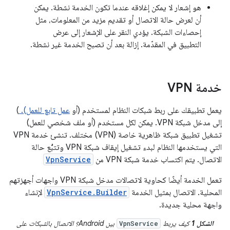
هو إشعار لا يمكن إغلاقه عندما تكون الخدمة نشطة. يمكن
أن لعرض حالة الاتصال أو تقديم مزيد من المعلومات، مثل
إحصاءات الشبكة. يؤدي النقر على الإشعار إلى عرض
التطبيق في المقدّمة. إزالة بعد أن تصبح الخدمة غير نشطة.
خدمة VPN
يعمل تطبيقك على ربط شبكات النظام لمستخدم (أو
عمل تابع للعمل).
)
إلى مدخل شبكة VPN. يمكن لكل مستخدم (أو ملف شخصي للعمل)
تشغيل تطبيق شبكة ظاهرية خاصة (VPN) مختلف. تنشئ خدمة VPN
التي يستخدمها النظام لبدء تشغيل إيقاف شبكة VPN وتتبُّع حالة
الاتصال. يتم اكتساب خدمة شبكة VPN من
VpnService
تعمل الخدمة أيضًا كحاوية لاتصالات مدخل شبكة VPN واجهات أجهزتهم
المحلية. الاتصال بمثيل الخدمة
VpnService.Builder
لإنشاء
واجهة محلية جديدة.
الشكل 1
كيف يربط
بين Android؟ الاتصال بالشبكات على
VpnService