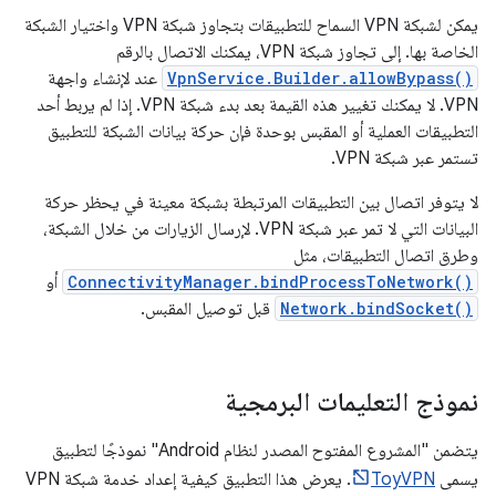
يمكن لشبكة VPN السماح للتطبيقات بتجاوز شبكة VPN واختيار الشبكة
الخاصة بها. إلى تجاوز شبكة VPN، يمكنك الاتصال بالرقم
VpnService.Builder.allowBypass()
عند لإنشاء واجهة
VPN. لا يمكنك تغيير هذه القيمة بعد بدء شبكة VPN. إذا لم يربط أحد
التطبيقات العملية أو المقبس بوحدة فإن حركة بيانات الشبكة للتطبيق
تستمر عبر شبكة VPN.
لا يتوفر اتصال بين التطبيقات المرتبطة بشبكة معينة في يحظر حركة
البيانات التي لا تمر عبر شبكة VPN. لإرسال الزيارات من خلال الشبكة،
وطرق اتصال التطبيقات، مثل
ConnectivityManager.bindProcessToNetwork()
أو
Network.bindSocket()
قبل توصيل المقبس.
نموذج التعليمات البرمجية
يتضمن "المشروع المفتوح المصدر لنظام Android" نموذجًا لتطبيق
يسمى
ToyVPN
. يعرض هذا التطبيق كيفية إعداد خدمة شبكة VPN