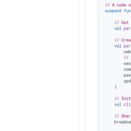
// A code s
suspend
fun
// Get 
val
par
// Crea
val
par
uwb
// 
ses
com
pee
upd
)
// Init
val
cli
// Shar
broadca