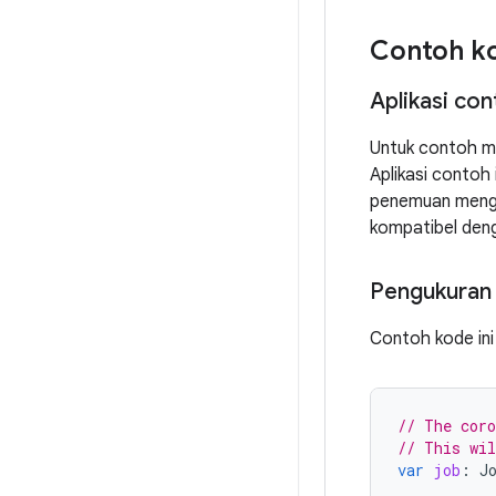
Contoh k
Aplikasi co
Untuk contoh m
Aplikasi contoh
penemuan mengg
kompatibel den
Pengukuran
Contoh kode in
// The coro
// This wil
var
job
:
J