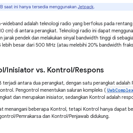
 saat ini hanya tersedia menggunakan
Jetpack
.
a-wideband adalah teknologi radio yang berfokus pada rentang
10 cm) di antara perangkat. Teknologi radio ini dapat menggun
n jarak pendek dan melakukan sinyal bandwidth tinggi di sebagi
ebih besar dari 500 MHz (atau melebihi 20% bandwidth fraksi
ol
/
Inisiator vs
.
Kontrol
/
Respons
terjadi antara dua perangkat, dengan satu perangkat adalah 
Kontrol. Pengontrol menentukan saluran kompleks (
UwbComple
ngkat dan merupakan inisiator, sedangkan Kontrol adalah resp
t menangani beberapa Kontrol, tetapi Kontrol hanya dapat be
gontrol/Pemrakarsa dan Kontrol/Penjawab didukung.