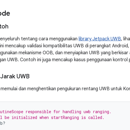
ode
ntoh
enyeluruh tentang cara menggunakan
library Jetpack UWB
, lih
 ini mencakup validasi kompatibilitas UWB di perangkat Android
unakan mekanisme OOB, dan menyiapkan UWB yang berkisar a
gan UWB. Contoh ini juga mencakup kasus penggunaan kontrol 
 Jarak UWB
i memulai dan menghentikan pengukuran rentang UWB untuk Kon
utineScope responsible for handling uwb ranging.
l be initialized when startRanging is called.
ob?