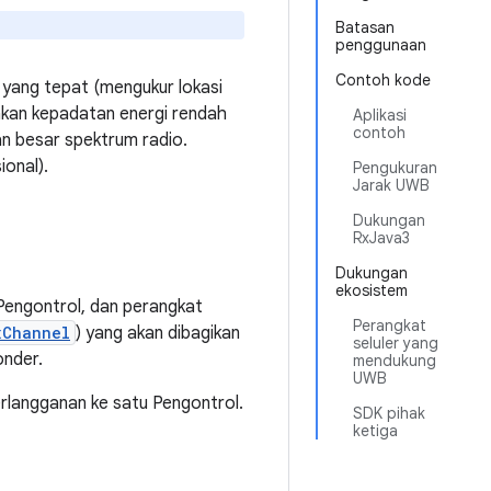
Batasan
penggunaan
Contoh kode
 yang tepat (mengukur lokasi
akan kepadatan energi rendah
Aplikasi
contoh
an besar spektrum radio.
onal).
Pengukuran
Jarak UWB
Dukungan
RxJava3
Dukungan
ekosistem
Pengontrol, dan perangkat
Perangkat
xChannel
) yang akan dibagikan
seluler yang
onder.
mendukung
UWB
rlangganan ke satu Pengontrol.
SDK pihak
ketiga