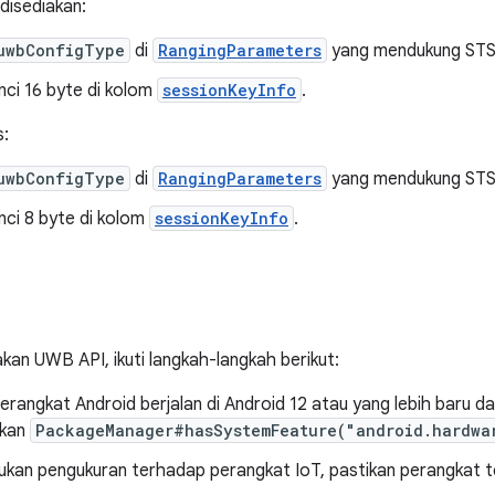
disediakan:
uwbConfigType
di
RangingParameters
yang mendukung STS 
nci 16 byte di kolom
sessionKeyInfo
.
s:
uwbConfigType
di
RangingParameters
yang mendukung STS 
nci 8 byte di kolom
sessionKeyInfo
.
an UWB API, ikuti langkah-langkah berikut:
perangkat Android berjalan di Android 12 atau yang lebih baru
kan
PackageManager#hasSystemFeature("android.hardwa
kukan pengukuran terhadap perangkat IoT, pastikan perangkat