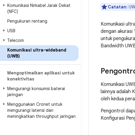
Komunikasi Nirkabel Jarak Dekat
Catatan:
UWB
(NFC)
Pengukuran rentang
Komunikasi ultr
USB
dengan akurasi 
untuk pengukura
Telecom
Bandwidth UWB l
Komunikasi ultra-wideband
(UWB)
Pengontr
Mengoptimalkan aplikasi untuk
konektivitas
Komunikasi UWB 
Mengurangi konsumsi baterai
lainnya adalah 
jaringan
oleh kedua pera
Menggunakan Cronet untuk
mengurangi latensi dan
Pengontrol dapa
meningkatkan throughput jaringan
Konfigurasi Pen