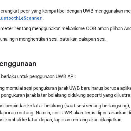
erangkat peer yang kompatibel dengan UWB menggunakan mek
luetoothLeScanner
.
ameter rentang menggunakan mekanisme OOB aman pilihan And
una ingin menghentikan sesi, batalkan cakupan sesi.
penggunaan
t berlaku untuk penggunaan UWB API:
ang memulai sesi pengukuran jarak UWB baru harus berupa aplika
ka pengukuran jarak latar belakang didukung seperti yang diilustr
asi berpindah ke latar belakang (saat sesi sedang berlangsung), a
aporan rentang. Namun, sesi UWB akan terus dipertahankan di 
asi kembali ke latar depan, laporan rentang akan dilanjutkan.