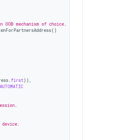
an OOB mechanism of choice.
tenForPartnersAddress
()
ress
.
first
)),
AUTOMATIC
ession.
 device.