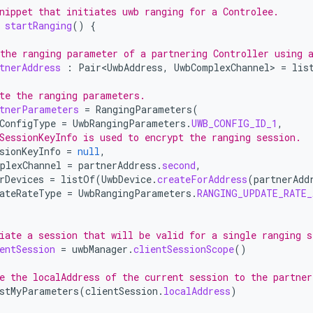
nippet that initiates uwb ranging for a Controlee.
startRanging
()
{
the ranging parameter of a partnering Controller using 
tnerAddress
:
Pair<UwbAddress
,
UwbComplexChannel
>
=
lis
te the ranging parameters.
tnerParameters
=
RangingParameters
(
ConfigType
=
UwbRangingParameters
.
UWB_CONFIG_ID_1
,
SessionKeyInfo is used to encrypt the ranging session.
sionKeyInfo
=
null
,
plexChannel
=
partnerAddress
.
second
,
rDevices
=
listOf
(
UwbDevice
.
createForAddress
(
partnerAdd
ateRateType
=
UwbRangingParameters
.
RANGING_UPDATE_RATE_
iate a session that will be valid for a single ranging s
entSession
=
uwbManager
.
clientSessionScope
()
e the localAddress of the current session to the partner
stMyParameters
(
clientSession
.
localAddress
)