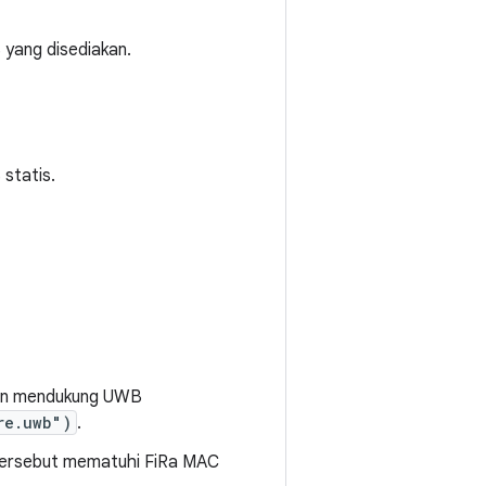
yang disediakan.
statis.
 dan mendukung UWB
re.uwb")
.
 tersebut mematuhi FiRa MAC