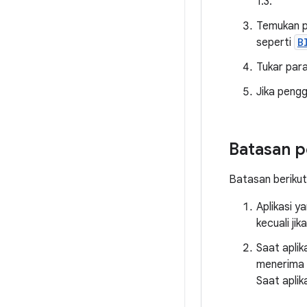
1.3.
Temukan p
seperti
B
Tukar par
Jika pengg
Batasan 
Batasan beriku
Aplikasi y
kecuali ji
Saat aplik
menerima l
Saat aplik