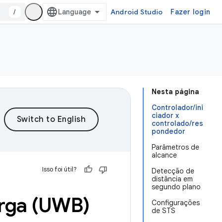
/
Android Studio
Fazer login
Nesta página
Controlador/ini
ciador x
controlado/res
pondedor
Parâmetros de
alcance
Isso foi útil?
Detecção de
distância em
segundo plano
rga (UWB)
Configurações
de STS