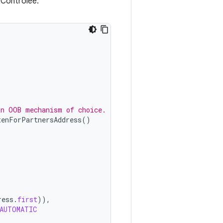
 Controlee:
an OOB mechanism of choice.
tenForPartnersAddress
()
ress
.
first
)),
AUTOMATIC