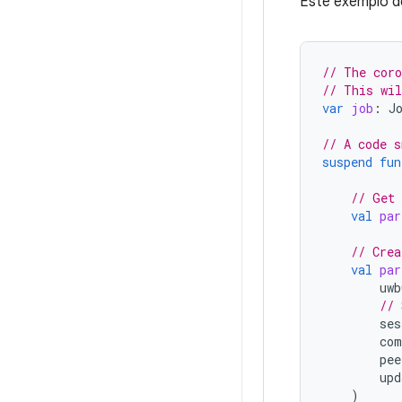
Este exemplo de
// The coro
// This wil
var
job
:
J
// A code s
suspend
fun
// Get 
val
par
// Crea
val
par
uwb
// 
ses
com
pee
upd
)