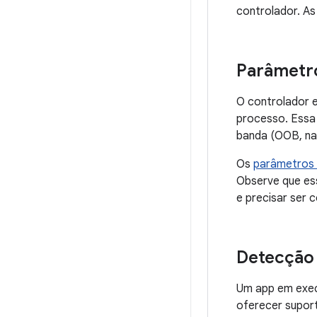
controlador. As
Parâmetro
O controlador e
processo. Essa
banda (OOB, na 
Os
parâmetros 
Observe que es
e precisar ser 
Detecção 
Um app em exec
oferecer suport