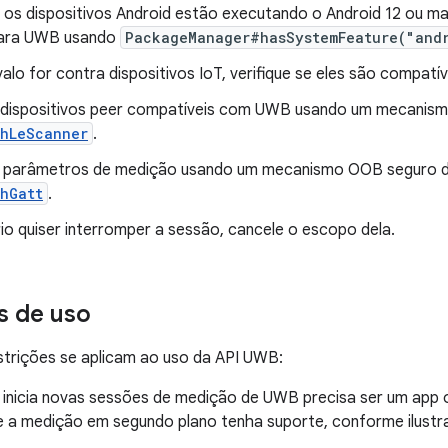
 os dispositivos Android estão executando o Android 12 ou ma
para UWB usando
PackageManager#hasSystemFeature("and
valo for contra dispositivos IoT, verifique se eles são compatí
dispositivos peer compatíveis com UWB usando um mecanis
thLeScanner
.
 parâmetros de medição usando um mecanismo OOB seguro d
hGatt
.
io quiser interromper a sessão, cancele o escopo dela.
s de uso
strições se aplicam ao uso da API UWB:
 inicia novas sessões de medição de UWB precisa ser um app o
 a medição em segundo plano tenha suporte, conforme ilustr