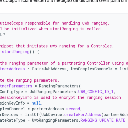
 código inicia e encerra a medição de distância UWB para um
utineScope responsible for handling uwb ranging.
l be initialized when startRanging is called.
ob?
nippet that initiates uwb ranging for a Controlee.
startRanging
()
{
the ranging parameter of a partnering Controller using 
tnerAddress
:
Pair<UwbAddress
,
UwbComplexChannel
>
=
lis
te the ranging parameters.
tnerParameters
=
RangingParameters
(
ConfigType
=
UwbRangingParameters
.
UWB_CONFIG_ID_1
,
SessionKeyInfo is used to encrypt the ranging session.
sionKeyInfo
=
null
,
plexChannel
=
partnerAddress
.
second
,
rDevices
=
listOf
(
UwbDevice
.
createForAddress
(
partnerAdd
ateRateType
=
UwbRangingParameters
.
RANGING_UPDATE_RATE_