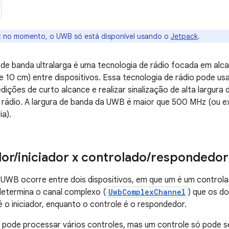
:
no momento, o UWB só está disponível usando o
Jetpack
.
e banda ultralarga é uma tecnologia de rádio focada em alca
 10 cm) entre dispositivos. Essa tecnologia de rádio pode us
dições de curto alcance e realizar sinalização de alta largur
 rádio. A largura de banda da UWB é maior que 500 MHz (ou e
ia).
dor
/
iniciador x controlado
/
respondedor
WB ocorre entre dois dispositivos, em que um é um controla
determina o canal complexo (
UwbComplexChannel
) que os do
é o iniciador, enquanto o controle é o respondedor.
 pode processar vários controles, mas um controle só pode s