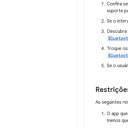
Confira se
suporte 
Se o inter
Descubra 
Bluetoo
Troque os
Bluetoot
Se o usuár
Restriçõe
As seguintes re
O app que
menos que