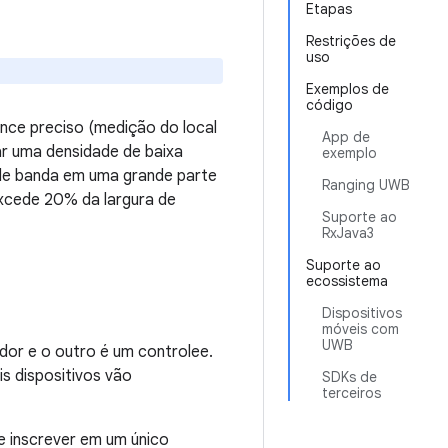
Etapas
Restrições de
uso
Exemplos de
código
nce preciso (medição do local
App de
ar uma densidade de baixa
exemplo
a de banda em uma grande parte
Ranging UWB
xcede 20% da largura de
Suporte ao
RxJava3
Suporte ao
ecossistema
Dispositivos
móveis com
UWB
dor e o outro é um controlee.
is dispositivos vão
SDKs de
terceiros
e inscrever em um único