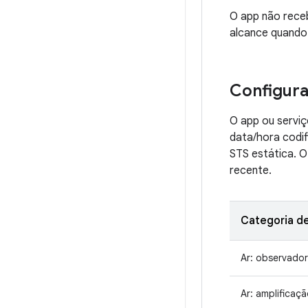
O app não receb
alcance quando 
Configur
O app ou servi
data/hora codif
STS estática. 
recente.
Categoria d
Ar: observador
Ar: amplificaçã