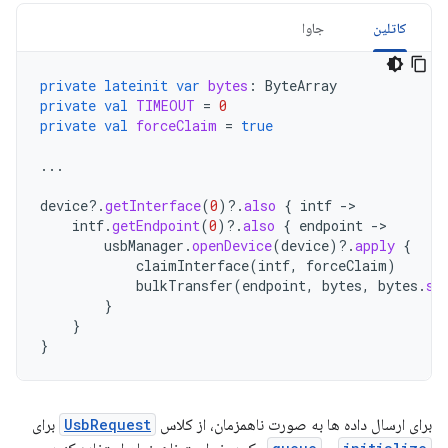
کاتلین
جاوا
private
lateinit
var
bytes
:
ByteArray
private
val
TIMEOUT
=
0
private
val
forceClaim
=
true
...
device
?.
getInterface
(
0
)
?.
also
{
intf
-
intf
.
getEndpoint
(
0
)
?.
also
{
endpoint
-
usbManager
.
openDevice
(
device
)
?.
apply
{
claimInterface
(
intf
,
forceClaim
)
bulkTransfer
(
endpoint
,
bytes
,
bytes
.
si
}
}
}
برای ارسال داده ها به صورت ناهمزمان، از کلاس
UsbRequest
برای