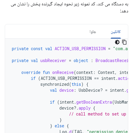
به دستگاه می کند. کد نمونه زیر نحوه ایجاد گیرنده پخش را نشان می
دهد:
کاتلین
جاوا
private
const
val
ACTION_USB_PERMISSION
=
"com.and
private
val
usbReceiver
=
object
:
BroadcastReceiv
override
fun
onReceive
(
context
:
Context
,
inten
if
(
ACTION_USB_PERMISSION
==
intent
.
action
synchronized
(
this
)
{
val
device
:
UsbDevice? 
=
intent
.
ge
if
(
intent
.
getBooleanExtra
(
UsbMana
device
?.
apply
{
// call method to set up d
}
}
else
{
Log
.
d
(
TAG
,
"permission denied 