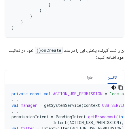
}
}
}
}
}
برای ثبت گیرنده پخش، این را در متد
onCreate()
خود در فعالیت
خود اضافه کنید:
کاتلین
جاوا
private
const
val
ACTION_USB_PERMISSION
=
"com.and
...
val
manager
=
getSystemService
(
Context
.
USB_SERVICE
...
permissionIntent
=
PendingIntent
.
getBroadcast
(
this
Intent
(
ACTION_USB_PERMISSION
),
P
val
filter
=
IntentFilter
(
ACTION_USB_PERMISSION
)