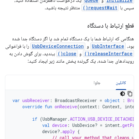
initialize
و
queue
یک درخواست ناهمزمان استفاده کنید،
سپس با
requestWait()
منتظر نتیجه باشید.
قطع ارتباط با دستگاه
هنگامی که ارتباط شما با یک دستگاه تمام شد یا اگر دستگاه جدا شده
بود،
UsbInterface
و
UsbDeviceConnection
را با فراخوانی
releaseInterface()
و
close()
ببندید. برای گوش دادن به
رویدادهای جدا شده، یک گیرنده پخش مانند زیر ایجاد کنید:
کاتلین
جاوا
var
usbReceiver
:
BroadcastReceiver
=
object
:
Broa
override
fun
onReceive
(
context
:
Context
,
inten
if
(
UsbManager
.
ACTION_USB_DEVICE_DETACHED
val
device
:
UsbDevice? 
=
intent
.
getPar
device
?.
apply
{
// call your method that cleans up