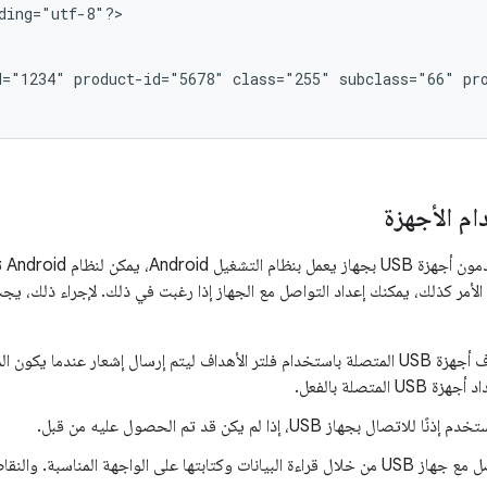
ding="utf-8"?>

d="1234"
product-id="5678"
class="255"
subclass="66"
pr
ام الأجهزة
عندم
ان الأمر كذلك، يمكنك إعداد التواصل مع الجهاز إذا رغبت في ذلك. لإجراء ذلك، 
 المتصلة بالفعل.
تصال بجهاز USB، إذا لم يكن قد تم الحصول عليه من قبل.
تابتها على الواجهة المناسبة. والنقاط النهائية.