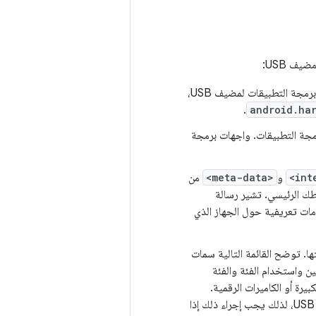
ف USB:
وبما أنّه لا يمكننا ضمان توافق جميع الأجهزة التي تعمل بنظام التشغيل Android مع واجهات برمجة التطبيقات لمضيف USB،
.
android.ha
) للتطبيق على المستوى 12 أو أعلى لواجهة برمجة التطبيقات. واجهات برمجة
<int
و
<meta-data>
من
طك الرئيسي. تشير رسالة
 عن معلومات تعريفية حول الجهاز الذي
ين واستخدام الفئة والفئة
ة أجهزة USB، مثل أجهزة التخزين الكبيرة أو الكاميرات الرقمية.
يمكنك تحديد أي شيء أو كل هذه التصنيفات. عدم تحديد أي سمات يتطابق مع جميع أجهزة USB، لذلك يجب إجراء ذلك إذا