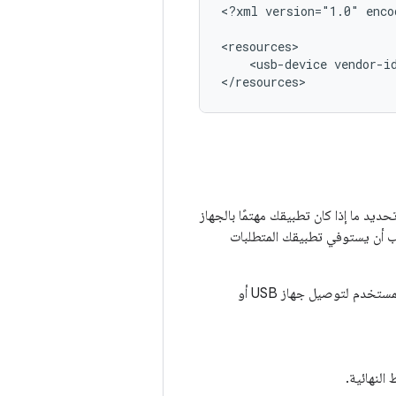
<?xml
version="1.0"
enco
<usb-device
vendor-i
</resources>
ا يربط المستخدمون أجهزة USB بجهاز يعمل بنظام التشغيل Android، يمكن لنظام Android تحديد ما إذا كان تطبيقك مهتمًا بالجهاز
يجب أن يستوفي تطبيقك المتطلبات
يمكنك اكتشاف أجهزة USB المتصلة باستخدام فلتر الأهداف ليتم إرسال إشعار عندما يكون المستخدم لتوصيل جهاز USB أو