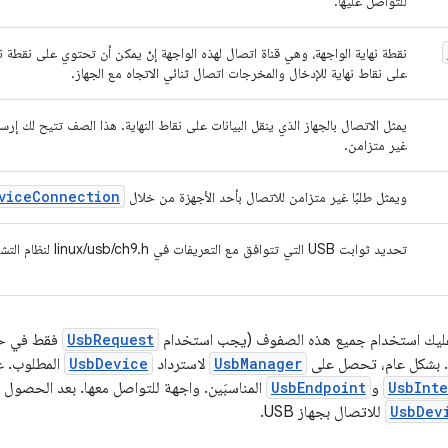
للتواصل عليها.
نقطة نهاية الواجهة، وهي قناة اتصال لهذه الواجهة إنّ يمكن أن تحتوي على نقطة نه
على نقاط نهاية للإدخال والمخرجات اتصال ثنائي الاتجاه مع الجهاز.
يمثل الاتصال بالجهاز الذي ينقل البيانات على نقاط النهاية. هذا الصف تتيح لك إرسال 
غير متزامن.
vice
Connection
ويمثل طلبًا غير متزامن للاتصال بأحد الأجهزة من خلال
تحديد ثوابت USB التي تتوافق مع التعريفات في linux/usb/ch9.h لنظام التشغيل Linux النواة (النواة).
عليك استخدام جميع هذه الصفوف (يجب استخدام
UsbRequest
فقط في حال
UsbManager
لاسترداد
UsbDevice
المطلوب. ع
UsbInt
و
UsbEndpoint
المناسبَين. واجهة للتواصل معها. بعد الحصول 
UsbDev
للاتصال بجهاز USB.