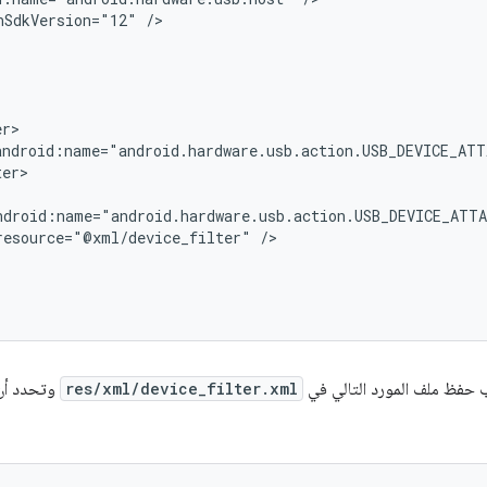
nSdkVersion="12"
android:name="android.hardware.usb.action.USB_DEVICE_ATT
er>

resource="@xml/device_filter"
 حفظ ملف المورد التالي في
res/xml/device_filter.xml