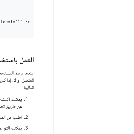
otocol="1"
/>

العمل باستخد
المتصل أو لا. إذا ك
التالية:
عن طريق تعداد أجهزة USB
اطلب من المستخدم إذنًا للا
يمكنك التواصل مع جهاز USB من خلال قراءة البيانات وك