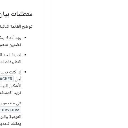
متطلبات بيان ndroid
توضح القائمة التالي
تضمين عنصر
التطبيقات لمضيف USB ليست في مستويات واجهة برمج
إذا كنت تريد أن يتم إش
أجل
ACHED
الأشكال البيا
تريد اكتشافه.
في ملف موارد XML، اذكر عن
-device>