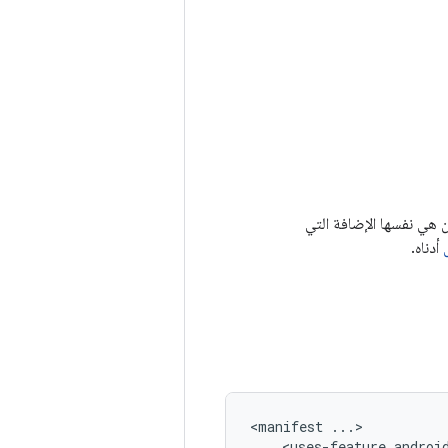
اد xml.) يجب أن تكون هي نفسها الإضافة التي
أدناه.
<manifest
<uses-feature
androi