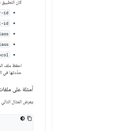
كان التطبيق 
r-id
t-id
lass
lass
ocol
احفظ ملف ال
حدّدتها في ا
أمثلة على ملفات 
يعرض المثال التالي ن