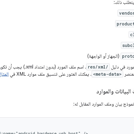
يتطلب ذلك:
vendo
produc
c
subc
prot
(الجهاز أو الواجهة)
مورد في دليل
res/xml/
. اسم ملف المورد (بدون امتد
لعنصر
<meta-data>
. يمكنك العثور على تنسيق ملف موارد XML في
المثال
البيانات والموارد
موذج بيان وملف الموارد المقابل له:
d:name="android.hardware.usb.host"