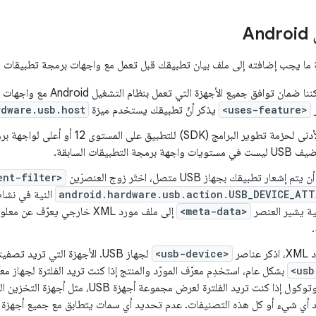
A
ة ما يجب إضافته إلى ملف بيان تطبيقك قبل تعمل مع واجهات برمجة تطبيقات مضي
<uses-feature>
يذكر أنّ تطبيقك يستخدم ميزة
rdware.usb.host
اضبط الحد الأدنى لحزمة تطوير البرامج (SDK
ة التطبيقات السابقة.
عار تطبيقك بجهاز USB متصل، اختَر زوج العنصرَين
ent-filter>
android.hardware.usb.action.USB_DEVICE_ATT
النية في نشا
نية يشير العنصر
<meta-data>
إلى ملف مورد XML خارجي يعرّف
اصر
<usb-device>
لجهاز USB. الأجهزة التي تريد تصفيتها. توضح القائمة التالية سمات
<usb
بشكل عام، استخدِم معرّف المورّد والمنتج إذا كنت تريد الفلترة لجهاز مع
الفرعية والبروتوكول إذا كنت تريد الفلترة لعرض مجموع