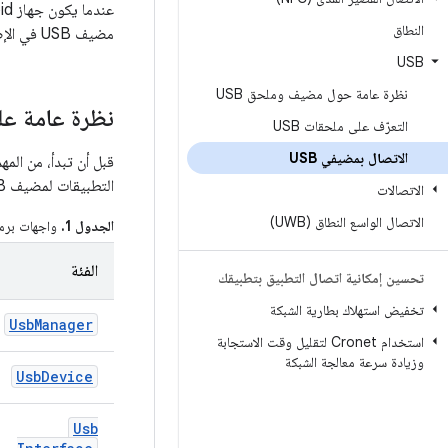
النطاق
مضيف USB في الإصدار 3.1 من نظام التشغيل Android والإصدارات الأحدث.
USB
نظرة عامة حول مضيف وملحق USB
نظرة عامة عل
التعرّف على ملحقات USB
الاتصال بمضيفي USB
قبل أن تبدأ، من الم
التطبيقات لمضيف USB في الحزمة
الاتصالات
الاتصال الواسع النطاق (UWB)
الجدول 1.
واجهات برمج
الفئة
تحسين إمكانية اتصال التطبيق بتطبيقك
تخفيض استهلاك بطارية الشبكة
Usb
Manager
استخدام Cronet لتقليل وقت الاستجابة
وزيادة سرعة معالجة الشبكة
Usb
Device
Usb