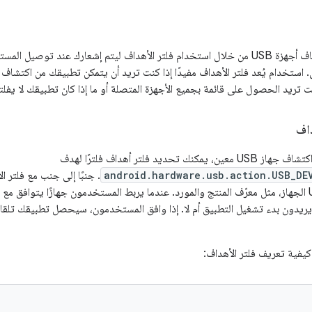
يمكن لتطبيقك اكتشاف أجهزة USB من خلال استخدام فلتر الأهداف ليتم إشعارك عند 
نت تريد الحصول على قائمة بجميع الأجهزة المتصلة أو ما إذا كان تطبيقك لا يفلتر
داف
 تحديد فلتر أهداف فلترًا لهدف
android.hardware.usb.action.USB_DE
. جنبًا إلى جنب مع فلتر 
يحدد خصائص USB الجهاز، مثل معرّف المنتج والمورد. عندما يربط المستخدمون جهازًا يتوا
ا يريدون بدء تشغيل التطبيق أم لا. إذا وافق المستخدمون، سيحصل تطبيقك تلقائ
كيفية تعريف فلتر الأهداف: