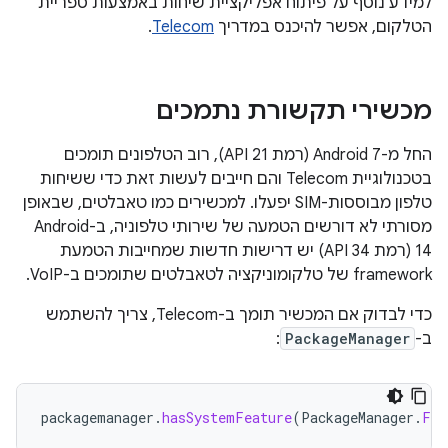
למידע נוסף על פיתוח אפליקציית שיחות באמצעות ספריית
הטלקום, אפשר להיכנס במדריך
Telecom
.
מכשירי תקשורת נתמכים
החל מ-Android 7 (רמת API 21), רוב הטלפונים תומכים
בטכנולוגיית Telecom והם חייבים לעשות זאת כדי ששיחות
טלפון מבוססות-SIM יפעלו. למכשירים כמו טאבלטים, שבאופן
מסורתי לא דורשים הטמעה של שירותי טלפוניה, ב-Android
14 (רמת API 34) יש דרישות חדשות שמחייבות הטמעת
framework של טלקומוניקציה לטאבלטים שתומכים ב-VoIP.
כדי לבדוק אם המכשיר תומך ב-Telecom, צריך להשתמש
ב-
PackageManager
:
packagemanager
.
hasSystemFeature
(
PackageManager
.
FEA