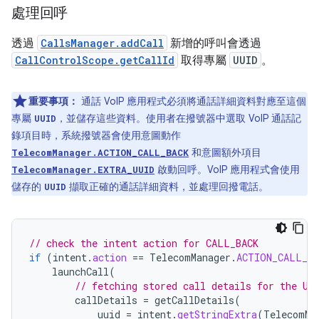
處理回呼
透過
CallsManager.addCall
新增的呼叫會透過
CallControlScope.getCallId
取得專屬
UUID
。
重要事項：
通話 VoIP 應用程式必須將通話詳細資料對應至這個
專屬
，並儲存這些資料。使用者在撥號器中選取 VoIP 通話記
UUID
錄項目時，系統撥號器會使用意圖動作
和意圖額外項目
TelecomManager.ACTION_CALL_BACK
啟動回呼。VoIP 應用程式會使用
TelecomManager.EXTRA_UUID
儲存的
擷取正確的通話詳細資料，並處理回撥電話。
UUID
// check the intent action for CALL_BACK
if
(
intent
.
action
==
TelecomManager
.
ACTION_CALL_BA
launchCall
(
// fetching stored call details for the UU
callDetails
=
getCallDetails
(
uuid
=
intent
.
getStringExtra
(
TelecomMa