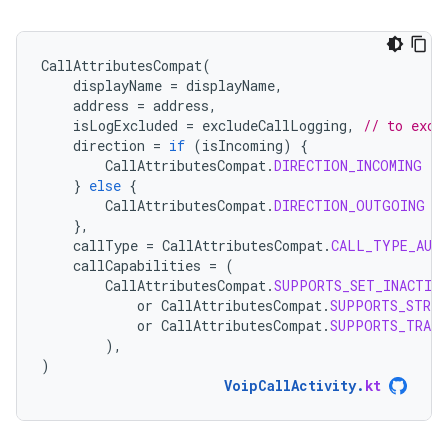
CallAttributesCompat
(
displayName
=
displayName
,
address
=
address
,
isLogExcluded
=
excludeCallLogging
,
// to excl
direction
=
if
(
isIncoming
)
{
CallAttributesCompat
.
DIRECTION_INCOMING
}
else
{
CallAttributesCompat
.
DIRECTION_OUTGOING
},
callType
=
CallAttributesCompat
.
CALL_TYPE_AUD
callCapabilities
=
(
CallAttributesCompat
.
SUPPORTS_SET_INACTIVE
or
CallAttributesCompat
.
SUPPORTS_STREA
or
CallAttributesCompat
.
SUPPORTS_TRANS
),
)
VoipCallActivity
.
kt