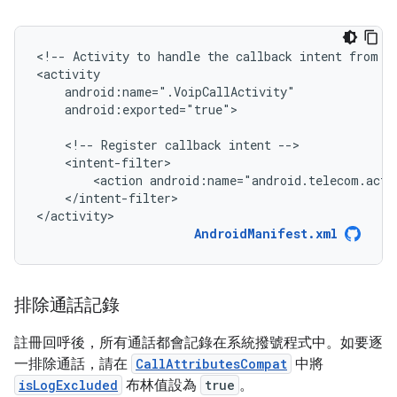
<!--
Activity
to
handle
the
callback
intent
from
t
android:exported="true">

<!--
Register
callback
intent
<action
android:name="android.telecom.acti
</intent-filter>

</activity>
AndroidManifest.xml
排除通話記錄
註冊回呼後，所有通話都會記錄在系統撥號程式中。如要逐
一排除通話，請在
CallAttributesCompat
中將
isLogExcluded
布林值設為
true
。