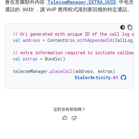
會在意圖額外內容
TelecomManager.EXTRA_UUID
中包含
通話的
UUID
，讓 VoIP 應用程式識別要回撥的特定通話。
// Uri generated with unique ID of the call log en
val
address
=
ContentUris
.
withAppendedId
(
CallLog
.
C
// extra information required to initiate callback
val
extras
=
Bundle
()
telecomManager
.
placeCall
(
address
,
extras
)
DialerActivity
.
kt
這對你有幫助嗎？