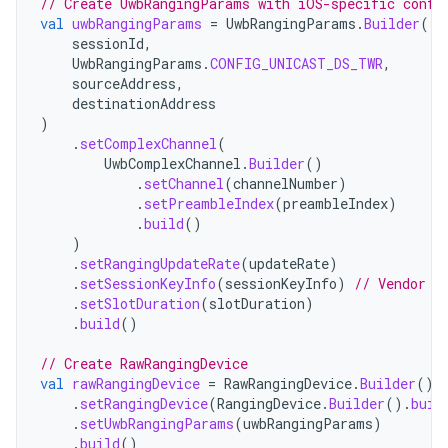
// Create UwbRangingParams with iOS-specific confi
val
uwbRangingParams
=
UwbRangingParams
.
Builder
(
sessionId
,
UwbRangingParams
.
CONFIG_UNICAST_DS_TWR
,
sourceAddress
,
destinationAddress
)
.
setComplexChannel
(
UwbComplexChannel
.
Builder
()
.
setChannel
(
channelNumber
)
.
setPreambleIndex
(
preambleIndex
)
.
build
()
)
.
setRangingUpdateRate
(
updateRate
)
.
setSessionKeyInfo
(
sessionKeyInfo
)
// Vendor I
.
setSlotDuration
(
slotDuration
)
.
build
()
// Create RawRangingDevice
val
rawRangingDevice
=
RawRangingDevice
.
Builder
()
.
setRangingDevice
(
RangingDevice
.
Builder
().
buil
.
setUwbRangingParams
(
uwbRangingParams
)
.
build
()