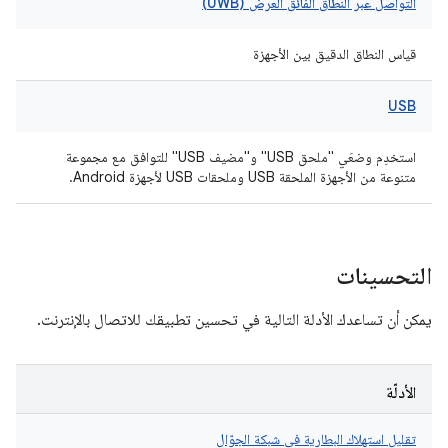
التواصل عبر النطاق الفائق العرض (UWB)
قياس النطاق الدقيق بين الأجهزة
USB
استخدِم وضعَي "ملحق USB" و"مضيف USB" للتوافق مع مجموعة
متنوعة من الأجهزة الملحقة USB وملحقات USB لأجهزة Android.
التحسينات
يمكن أن تساعدك الأدلة التالية في تحسين تطبيقك للاتصال بالإنترنت.
الأدلّة
تقليل استهلاك البطارية في شبكة الجوّال