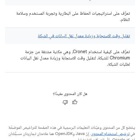
تعرَّف على استراتيجيات الحفاظ على البطارية وتجربة المستخدم وسلامة
النظام.
تقليل وقت الاستجابة وزيادة معدل نقل البيانات في الشبكة
تعرَّف على كيفية استخدام Cronet، وهي مكتبة مشتقة من حِزمة
Chromium للشبكة، لتقليل وقت الاستجابة وزيادة معدل نقل البيانات
لطلبات الشبكة.
هل كان المحتوى مفيدًا؟
يخضع كل من المحتوى وعيّنات التعليمات البرمجية في هذه الصفحة للتراخيص الموضحّة
في
ترخيص استخدام المحتوى
. إنّ Java وOpenJDK هما علامتان تجاريتان مسجَّلتان
لشركة Oracle و/أو الشركات التابعة لها.