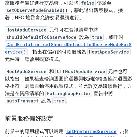
當服務準備好進行交易時，可以將
false
傳遞至
setObserveModeEnabled()
，藉此退出觀察模式。接
著，NFC 堆疊會允許交易繼續進行。
HostApduService
元件可在資訊清單中將
shouldDefaultToObserveMode
設為
true
，或呼叫
CardEmulation.setShouldDefaultToObserveModeForS
ervice()
，指出在偏好的付款服務為
HostApduService
元件時，應啟用觀察模式。
HostApduService
和
OffHostApduService
元件也可
以指出，如果檢查輪詢迴圈篩選器與收到的檢查輪詢迴圈影
格相符，則應自動停用觀察模式，並允許交易繼續進行，方
法是在資訊清單的
PollingLoopFilter
宣告中將
autoTransact
設為
true
。
前景服務偏好設定
前景中的應用程式可以叫用
setPreferredService
，指