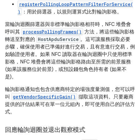
registerPollingLoopPatternFilterForService(
)
：用於篩選器，以規則運算式比對輪詢影格。
當輪詢迴圈篩選器與非標準輪詢影格相符時，NFC 堆疊會
呼叫其
processPollingFrames()
方法，將這些輪詢影格
轉送至對應的
HostApduService
。這可讓服務採取必要
步驟，確保使用者已準備好進行交易，且有意進行交易，例
如驗證使用者。如果 NFC 讀取器在輪詢迴圈中只使用標準
影格，NFC 堆疊會將這些輪詢影格路由至所需的前景服務
(如果該服務位於前景)，或預設錢包角色持有者 (如果不
是)。
輪詢影格通知也包含供應商特定的場強度量測值，您可以呼
叫
getVendorSpecificGain()
擷取這項資料。只要廠商
提供的評估結果可在單一位元組內，即可使用自己的評估方
式。
回應輪詢迴圈並退出觀察模式