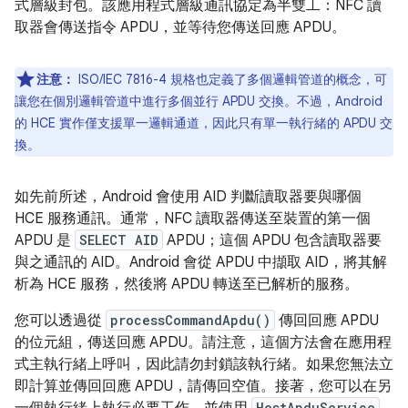
式層級封包。該應用程式層級通訊協定為半雙工：NFC 讀
取器會傳送指令 APDU，並等待您傳送回應 APDU。
注意：
ISO/IEC 7816-4 規格也定義了多個邏輯管道的概念，可
讓您在個別邏輯管道中進行多個並行 APDU 交換。不過，Android
的 HCE 實作僅支援單一邏輯通道，因此只有單一執行緒的 APDU 交
換。
如先前所述，Android 會使用 AID 判斷讀取器要與哪個
HCE 服務通訊。通常，NFC 讀取器傳送至裝置的第一個
APDU 是
SELECT AID
APDU；這個 APDU 包含讀取器要
與之通訊的 AID。Android 會從 APDU 中擷取 AID，將其解
析為 HCE 服務，然後將 APDU 轉送至已解析的服務。
您可以透過從
processCommandApdu()
傳回回應 APDU
的位元組，傳送回應 APDU。請注意，這個方法會在應用程
式主執行緒上呼叫，因此請勿封鎖該執行緒。如果您無法立
即計算並傳回回應 APDU，請傳回空值。接著，您可以在另
HostApduService