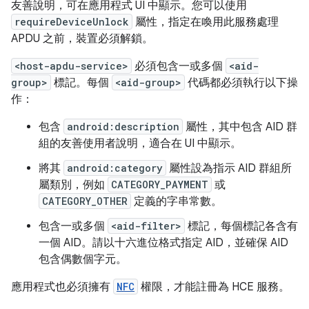
友善說明，可在應用程式 UI 中顯示。您可以使用
requireDeviceUnlock
屬性，指定在喚用此服務處理
APDU 之前，裝置必須解鎖。
<host-apdu-service>
必須包含一或多個
<aid-
group>
標記。每個
<aid-group>
代碼都必須執行以下操
作：
包含
android:description
屬性，其中包含 AID 群
組的友善使用者說明，適合在 UI 中顯示。
將其
android:category
屬性設為指示 AID 群組所
屬類別，例如
CATEGORY_PAYMENT
或
CATEGORY_OTHER
定義的字串常數。
包含一或多個
<aid-filter>
標記，每個標記各含有
一個 AID。請以十六進位格式指定 AID，並確保 AID
包含偶數個字元。
應用程式也必須擁有
NFC
權限，才能註冊為 HCE 服務。