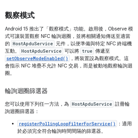
觀察模式
Android 15 推出了「觀察模式」
功能。啟用後，Observe 模
式可讓裝置觀察 NFC 輪詢迴圈，並將相關通知傳送至適當
的
HostApduService
元件，以便準備與特定 NFC 終端機
互動。
HostApduService
可以將
true
傳遞至
setObserveModeEnabled()
，將裝置設為觀察模式。這
會指示 NFC 堆疊不允許 NFC 交易，而是被動地觀察輪詢迴
圈。
輪詢迴圈篩選器
您可以使用下列任一方法，為
HostApduService
註冊輪
詢迴圈篩選器：
registerPollingLoopFilterForService()
：適用
於必須完全符合輪詢時間間隔的篩選器。