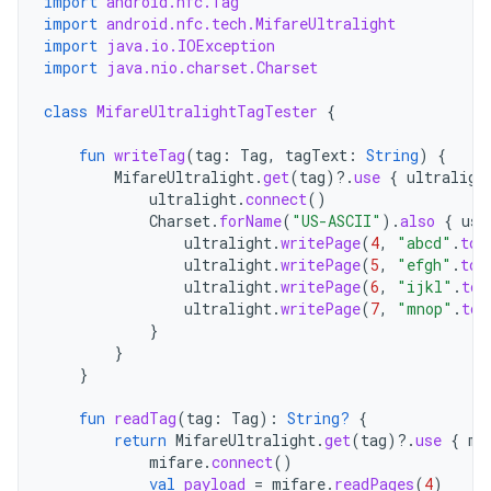
import
android.nfc.Tag
import
android.nfc.tech.MifareUltralight
import
java.io.IOException
import
java.nio.charset.Charset
class
MifareUltralightTagTester
{
fun
writeTag
(
tag
:
Tag
,
tagText
:
String
)
{
MifareUltralight
.
get
(
tag
)
?.
use
{
ultraligh
ultralight
.
connect
()
Charset
.
forName
(
"US-ASCII"
).
also
{
usA
ultralight
.
writePage
(
4
,
"abcd"
.
toB
ultralight
.
writePage
(
5
,
"efgh"
.
toB
ultralight
.
writePage
(
6
,
"ijkl"
.
toB
ultralight
.
writePage
(
7
,
"mnop"
.
toB
}
}
}
fun
readTag
(
tag
:
Tag
):
String?
{
return
MifareUltralight
.
get
(
tag
)
?.
use
{
mi
mifare
.
connect
()
val
payload
=
mifare
.
readPages
(
4
)