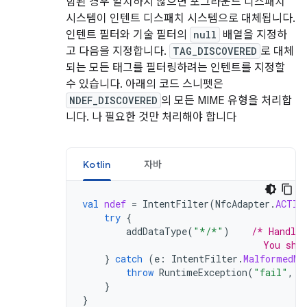
함된 경우 일치하지 않으면 포그라운드 디스패치
시스템이 인텐트 디스패치 시스템으로 대체됩니다.
인텐트 필터와 기술 필터의
null
배열을 지정하
고 다음을 지정합니다.
TAG_DISCOVERED
로 대체
되는 모든 태그를 필터링하려는 인텐트를 지정할
수 있습니다. 아래의 코드 스니펫은
NDEF_DISCOVERED
의 모든 MIME 유형을 처리합
니다. 나 필요한 것만 처리해야 합니다
Kotlin
자바
val
ndef
=
IntentFilter
(
NfcAdapter
.
ACTIO
try
{
addDataType
(
"*/*"
)
/* Handles
                                 You sho
}
catch
(
e
:
IntentFilter
.
MalformedMi
throw
RuntimeException
(
"fail"
,
e
}
}