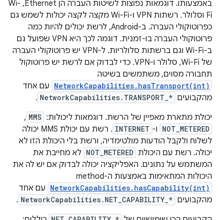
באמצעותו. דוגמאות נפוצות לשיטות העברה הן Ethernet,‏ Wi-
Fi וסלולר. רשתות VPN ו-Wi-Fi מקצה לקצה יכולות לשמש גם
כפרוטוקולי העברה. ב-Android, לרשת יכולים להיות כמה
פרוטוקולי העברה בו-זמנית. דוגמה לכך היא VPN שפועל גם
ב-Wi-Fi וגם ברשתות סלולריות. ל-VPN יש פרוטוקולי העברה
של Wi-Fi, סלולר ו-VPN. כדי לבדוק אם לרשת יש פרוטוקול
תחבורה מסוים, משתמשים בשיטה
NetworkCapabilities.hasTransport(int)
עם אחד
מהקבועים
NetworkCapabilities.TRANSPORT_*
.
יכולת מתארת מאפיין של הרשת. דוגמאות ליכולות:
MMS
,
NOT_METERED
ו-
INTERNET
. רשת עם יכולת MMS יכולה
לשלוח ולקבל הודעות מולטימדיה, ורשת בלי היכולת הזו לא
יכולה. רשת עם היכולת
NOT_METERED
לא מחייבת את
המשתמש על נתונים. האפליקציה יכולה לבדוק אם יש לה את
היכולות המתאימות באמצעות ה-method‏
NetworkCapabilities.hasCapability(int)
עם אחד
מהקבועים
NetworkCapabilities.NET_CAPABILITY_*
.
הקבועים הכי שימושיים של
NET_CAPABILITY_*
כוללים: