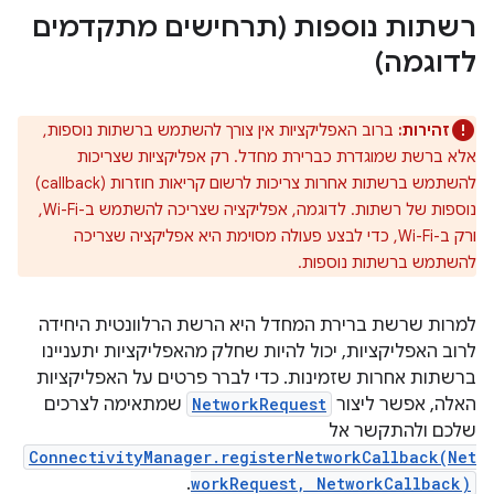
רשתות נוספות (תרחישים מתקדמים
לדוגמה)
זהירות:
ברוב האפליקציות אין צורך להשתמש ברשתות נוספות,
אלא ברשת שמוגדרת כברירת מחדל. רק אפליקציות שצריכות
להשתמש ברשתות אחרות צריכות לרשום קריאות חוזרות (callback)
נוספות של רשתות. לדוגמה, אפליקציה שצריכה להשתמש ב-Wi-Fi,
ורק ב-Wi-Fi, כדי לבצע פעולה מסוימת היא אפליקציה שצריכה
להשתמש ברשתות נוספות.
למרות שרשת ברירת המחדל היא הרשת הרלוונטית היחידה
לרוב האפליקציות, יכול להיות שחלק מהאפליקציות יתעניינו
ברשתות אחרות שזמינות. כדי לברר פרטים על האפליקציות
האלה, אפשר ליצור
NetworkRequest
שמתאימה לצרכים
שלכם ולהתקשר אל
ConnectivityManager.registerNetworkCallback(Net
.
workRequest, NetworkCallback)