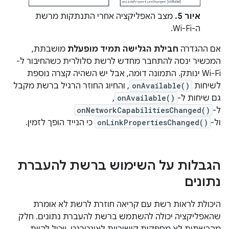
איור 5.
מצב האפליקציה אחרי התנתקות מרשת
ה-Wi-Fi.
אם ההגדרה
חבילת הגלישה תמיד מופעלת
מושבתת,
המכשיר ינסה להתחבר מחדש לרשת סלולרית כשהחיבור ל-
Wi-Fi ינותק. התמונה דומה, אבל יש השהיה קצרה נוספת
לשיחות
onAvailable()
, והחיוג החוזר הרגיל ברשת מקבל
גם שיחות ל-
onAvailable()
,
ל-
onNetworkCapabilitiesChanged()
ול-
onLinkPropertiesChanged()
כי הנייד הופך לזמין.
הגבלות על השימוש ברשת להעברת
נתונים
היכולת לראות רשת עם קריאה חוזרת לרשת לא אומרת
שהאפליקציה יכולה להשתמש ברשת להעברת נתונים. חלק
מהרשתות לא מספקות קישוריות לאינטרנט, ויכול להיות