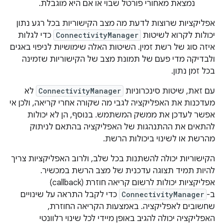
נמצאת מאחורי פורטל שבוי או אם היא מוגבלת.
אפליקציות שרוצות לדעת מה מצב הקישוריות בכל רגע נתון
יכולות לקרוא לשיטות
ConnectivityManager
כדי לגלות
איזה סוג של רשת זמין. השיטות האלה שימושיות לניפוי באגים
ולבדיקה מדי פעם של תמונת מצב של הקישוריות שזמינה
בכל זמן נתון.
עם זאת, שיטות סינכרוניות
ConnectivityManager
לא
מעדכנות את האפליקציה לגבי מה שקורה אחרי קריאה, ולכן אי
אפשר לעדכן את ממשק המשתמש. בנוסף, הן לא יכולות
להתאים את ההתנהגות של האפליקציה בהתאם לניתוק
מהרשת או לשינוי ביכולות הרשת.
הקישוריות יכולה להשתנות בכל שלב, ולרוב האפליקציות צריך
להיות תמיד תצוגה עדכנית של מצב הרשת במכשיר.
אפליקציות יכולות לרשום קריאה חוזרת (callback)
ב-
ConnectivityManager
כדי לקבל התראה על שינויים
שחשובים לאפליקציה. באמצעות הקריאה החוזרת,
האפליקציה יכולה להגיב באופן מיידי לכל שינוי רלוונטי