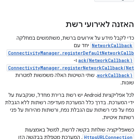
האזנה לאירועי רשת
כדי לקבל מידע על אירועים ברשת, משתמשים במחלקה
NetworkCallback
יחד עם
ConnectivityManager.registerDefaultNetworkCallb
ack(NetworkCallback)
ו-
ConnectivityManager.registerNetworkCallback(Net
workCallback)
. שתי השיטות האלה משמשות למטרות
שונות.
לכל אפליקציות Android יש רשת ברירת מחדל, שנקבעת על
ידי המערכת. בדרך כלל המערכת מעדיפה רשתות ללא הגבלת
נפח על פני רשתות עם הגבלת נפח, ורשתות מהירות על פני
רשתות איטיות.
כשאפליקציה שולחת בקשה לרשת, למשל באמצעות
HttpsURLConnection
, המערכת מטפלת בבקשה הזו