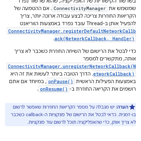
בשרשור הקישוריות של האפליקציה, שהוא שרשור נפרד
שמשמש את
ConnectivityManager
. אם ההטמעה של
הקריאות החוזרות צריכה לבצע עבודה ארוכה יותר, צריך
להפעיל אותן ב-Thread עובד נפרד באמצעות הווריאנט
ConnectivityManager.registerDefaultNetworkCallb
.
ack(NetworkCallback, Handler)
כדי לבטל את הרישום של השיחה החוזרת כשכבר לא צריך
אותה, מתקשרים למספר
ConnectivityManager.unregisterNetworkCallback(N
etworkCallback)
. הדרך הטובה ביותר לעשות את זה היא
באמצעות הפעילות הראשית
onPause()
, במיוחד אם אתם
רושמים את הקריאה החוזרת ב-
onResume()
.
הערה:
יש מגבלה על מספר הקריאות החוזרות שאפשר לרשום
בו-זמנית. כדאי לבטל את הרישום של פונקציות ה-callback כשכבר
לא צריך אותן, כדי שהאפליקציה תוכל לרשום עוד פונקציות.