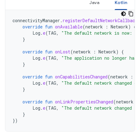
Java
Kotlin
connectivityManager
.
registerDefaultNetworkCallback
override
fun
onAvailable
(
network
:
Network
)
{
Log
.
e
(
TAG
,
"The default network is now: "
}
override
fun
onLost
(
network
:
Network
)
{
Log
.
e
(
TAG
,
"The application no longer has 
}
override
fun
onCapabilitiesChanged
(
network
:
N
Log
.
e
(
TAG
,
"The default network changed ca
}
override
fun
onLinkPropertiesChanged
(
network
:
Log
.
e
(
TAG
,
"The default network changed li
}
})