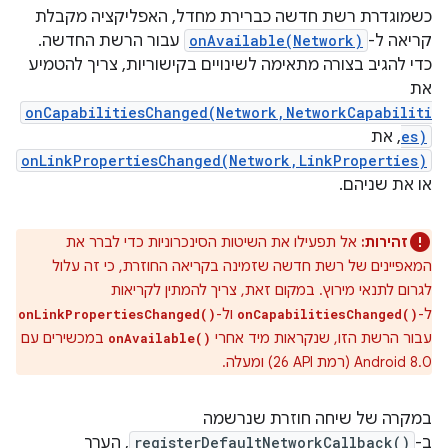
כשמוגדרת רשת חדשה כברירת מחדל, האפליקציה מקבלת
קריאה ל-
onAvailable(Network)
עבור הרשת החדשה.
כדי להגיב בצורה מתאימה לשינויים בקישוריות, צריך להטמיע
את
onCapabilitiesChanged(Network,NetworkCapabiliti
es)
, את
onLinkPropertiesChanged(Network,LinkProperties)
או את שניהם.
זהירות:
אל תפעילו את השיטות הסינכרוניות כדי לברר את
המאפיינים של רשת חדשה שזמינה בקריאה החוזרת, כי זה עלול
לגרום לתנאי מירוץ. במקום זאת, צריך להמתין לקריאות
ל-
ול-
onLinkPropertiesChanged()
onCapabilitiesChanged()
עבור הרשת הזו, שנקראות מיד אחרי
במכשירים עם
onAvailable()
Android 8.0 (רמת API‏ 26) ומעלה.
במקרה של שיחה חוזרת שנרשמה
ב-
registerDefaultNetworkCallback()
, הערך