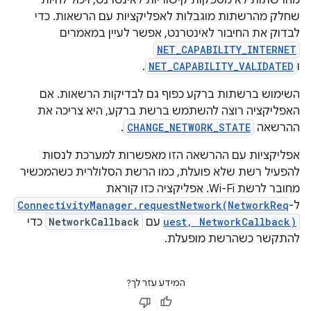
שחלק מהרשתות מוגבלות לאפליקציות עם הרשאות. כדי
לבדוק את החיבור לאינטרנט, אפשר לעיין במאמרים
NET_CAPABILITY_INTERNET
ו
NET_CAPABILITY_VALIDATED
.
השימוש ברשתות ברקע כפוף גם לבדיקות הרשאות. אם
האפליקציה רוצה להשתמש ברשת ברקע, היא צריכה את
ההרשאה
CHANGE_NETWORK_STATE
.
אפליקציות עם ההרשאה הזו מאפשרות למערכת לנסות
להפעיל רשת שלא פועלת, כמו הרשת הסלולרית כשהמכשיר
מחובר לרשת Wi-Fi. אפליקציה כזו קוראת
ל-
ConnectivityManager.requestNetwork(NetworkReq
uest, NetworkCallback)
עם
NetworkCallback
כדי
להתקשר כשהרשת מופעלת.
המידע עזר לך?