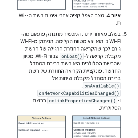
איור 4.
מצב האפליקציה אחרי אימות רשת ה-Wi-
Fi.
בשלב מאוחר יותר, המכשיר מתנתק פתאום מה-
Wi-Fi כי הוא יצא מטווח הקליטה. הניתוק מ-Wi-Fi
גורם לכך שהקריאה החוזרת הרגילה של הרשת
מקבלת קריאה ל-
onLost()
עבור Wi-Fi. מכיוון
שהרשת הסלולרית היא רשת ברירת המחדל
החדשה, פונקציית הקריאה החוזרת של רשת
ברירת המחדל מקבלת שיחות אל
,
onAvailable()
onNetworkCapabilitiesChanged()
ו-
onLinkPropertiesChanged()
ברשת
הסלולרית.