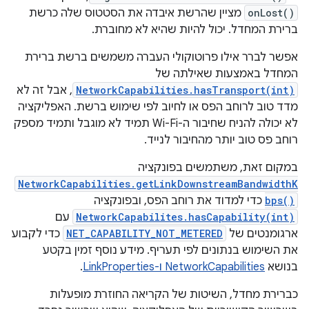
onLost()
מציין שהרשת איבדה את הסטטוס שלה כרשת
ברירת המחדל. יכול להיות שהיא לא מחוברת.
אפשר לברר אילו פרוטוקולי העברה משמשים ברשת ברירת
המחדל באמצעות שאילתה של
NetworkCapabilities.hasTransport(int)
, אבל זה לא
מדד טוב לרוחב הפס או לחיוב לפי שימוש ברשת. האפליקציה
לא יכולה להניח שחיבור ה-Wi-Fi תמיד לא מוגבל ותמיד מספק
רוחב פס טוב יותר מהחיבור לנייד.
במקום זאת, משתמשים בפונקציה
NetworkCapabilities.getLinkDownstreamBandwidthK
bps()
כדי למדוד את רוחב הפס, ובפונקציה
NetworkCapabilites.hasCapability(int)
עם
ארגומנטים של
NET_CAPABILITY_NOT_METERED
כדי לקבוע
את השימוש בנתונים לפי תעריף. מידע נוסף זמין בקטע
בנושא
NetworkCapabilities ו-LinkProperties
.
כברירת מחדל, השיטות של הקריאה החוזרת מופעלות