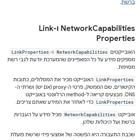
ברשת
.
Capabilities ו-Link
Network
Properties
האובייקטים
NetworkCapabilities
ו-
LinkProperties
מספקים מידע על כל המאפיינים שהמערכת יודעת לגבי רשת
מסוימת.
LinkProperties
האובייקט מכיר את המסלולים, כתובות
הקישורים, שם הממשק, פרטי ה-proxy (אם יש) ושרתי ה-
DNS. מבצעים קריאה ל-method הרלוונטי באובייקט
LinkProperties
כדי לאחזר את המידע שאתם צריכים.
אובייקט
NetworkCapabilities
מכיל מידע על
העברות
ברשת ועל
היכולות
שלהן.
שכבת התעבורה היא הפשטה של אמצעי פיזי שרשת פועלת