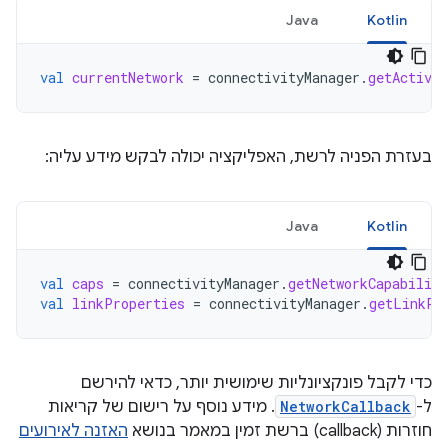
Java
Kotlin
val
currentNetwork
=
connectivityManager
.
getActiveN
בעזרת הפניה לרשת, האפליקציה יכולה לבקש מידע עליה:
Java
Kotlin
val
caps
=
connectivityManager
.
getNetworkCapabiliti
val
linkProperties
=
connectivityManager
.
getLinkPr
כדי לקבל פונקציונליות שימושית יותר, כדאי להירשם
ל-
NetworkCallback
. מידע נוסף על רישום של קריאות
חוזרות (callback) ברשת זמין במאמר בנושא
האזנה לאירועים