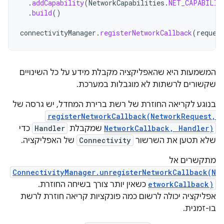
.
addCapability
(
NetworkCapabilities
.
NET_CAPABILIT
.
build
()
connectivityManager
.
registerNetworkCallback
(
reques
המשמעות היא שהאפליקציה מקבלת מידע על כל השינויים
שקשורים לרשתות לא מוגבלות במערכת.
בנוגע לקריאה החוזרת של רשת ברירת המחדל, יש גרסה של
registerNetworkCallback(NetworkRequest,
NetworkCallback, Handler)
שמקבלת
Handler
כדי
שלא תטען את השרשור
Connectivity
של האפליקציה.
מתקשרים אל
ConnectivityManager.unregisterNetworkCallback(N
etworkCallback)
כשאין יותר צורך בשיחה החוזרת.
אפליקציה יכולה לרשום כמה פונקציות קריאה חוזרת לרשת
בו-זמנית.