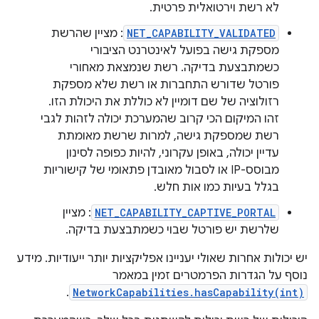
לא רשת וירטואלית פרטית.
NET_CAPABILITY_VALIDATED
: מציין שהרשת
מספקת גישה בפועל לאינטרנט הציבורי
כשמתבצעת בדיקה. רשת שנמצאת מאחורי
פורטל שדורש התחברות או רשת שלא מספקת
רזולוציה של שם דומיין לא כוללת את היכולת הזו.
זהו המיקום הכי קרוב שהמערכת יכולה לזהות לגבי
רשת שמספקת גישה, למרות שרשת מאומתת
עדיין יכולה, באופן עקרוני, להיות כפופה לסינון
מבוסס-IP או לסבול מאובדן פתאומי של קישוריות
בגלל בעיות כמו אות חלש.
NET_CAPABILITY_CAPTIVE_PORTAL
: מציין
שלרשת יש פורטל שבוי כשמתבצעת בדיקה.
יש יכולות אחרות שאולי יעניינו אפליקציות יותר ייעודיות. מידע
נוסף על הגדרות הפרמטרים זמין במאמר
.
NetworkCapabilities.hasCapability(int)