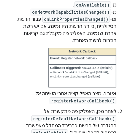
מ-
onAvailable()
,
מ-
onNetworkCapabilitiesChanged()
ומ-
onLinkPropertiesChanged()
עבור הרשת
הסלולרית, כי רק הרשת הזו זמינה. אם יש רשת
אחרת שזמינה, האפליקציה מקבלת גם קריאות
חוזרות לרשת האחרת.
איור 1.
מצב האפליקציה אחרי השיחה אל
.
registerNetworkCallback()
לאחר מכן, האפליקציה מתקשרת אל
.
registerDefaultNetworkCallback()
ההגדרה של הרשת כברירת המחדל מאפשרת
להתחיל לקבל שיחות ל-
onAvailable()
,