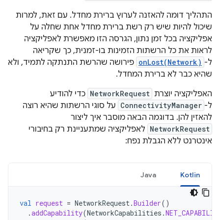
התהליך דומה להאזנה לערוץ ברירת מחדל. עם זאת, למרות
שיכול להיות שיש רק רשת ברירת מחדל אחת שחלה על
אפליקציה בכל זמן נתון, הגרסה הזו מאפשרת לאפליקציה
לראות את כל הרשתות הזמינות בו-זמנית, כך שקריאה
ל-
onLost(Network)
פירושה שהרשת התנתקה לתמיד, ולא
שהיא כבר לא ברירת המחדל.
האפליקציה יוצרת
NetworkRequest
כדי להודיע
ל-
ConnectivityManager
על סוגי הרשתות שהיא רוצה
להאזין להן. בדוגמה הבאה מוסבר איך ליצור
NetworkRequest
לאפליקציה שמתעניינת רק בחיבורי
אינטרנט ללא הגבלת נפח:
Java
Kotlin
val
request
=
NetworkRequest
.
Builder
()
.
addCapability
(
NetworkCapabilities
.
NET_CAPABILIT