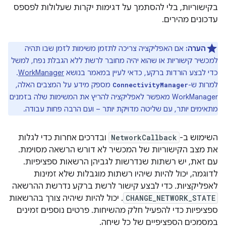
בקישוריות, בלי להסתמך על דגימות יקרות שעלולות לפספס
עדכונים מהירים.
הערה:
אם האפליקציה צריכה לתזמן משימות לזמן שבו תהיה
למכשיר קישוריות או שהוא יהיה מחובר לרשת ללא הגבלת נפח, למשל
כדי לבצע הורדות ברקע, כדאי לעיין במאמר בנושא
WorkManager
.
למרות ש-
מספק מידע על המצבים האלה,‏
ConnectivityManager
WorkManager מאפשר לאפליקציה להריץ את המשימות שלה בזמנים
מתאימים יותר, עם שליטה מדויקת יותר – ועם הרבה פחות עבודה.
השימוש ב-
NetworkCallback
ובדרכים אחרות כדי לגלות
את מצב הקישוריות של המכשיר לא דורש הרשאה מסוימת.
עם זאת, יש רשתות שנדרשות לגביהן הרשאות ספציפיות.
לדוגמה, יכול להיות שיהיו רשתות מוגבלות שלא זמינות
לאפליקציות. כדי לבצע קישור לרשת ברקע נדרשת ההרשאה
CHANGE_NETWORK_STATE
. יכול להיות שיהיה צורך בהרשאות
ספציפיות כדי להפעיל חלק מהשיחות. פרטים נוספים זמינים
במסמכים הספציפיים של כל שיחה.