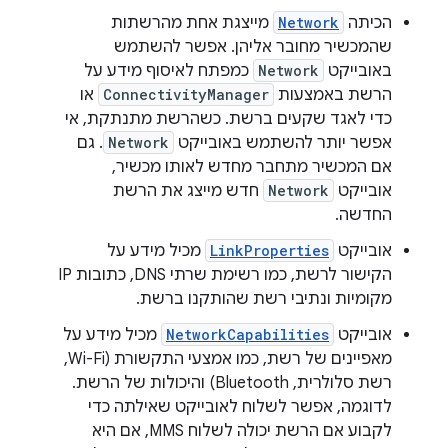
הכיתה
Network
מייצגת אחת מהרשתות
שהמכשיר מחובר אליהן. אפשר להשתמש
באובייקט
Network
כמפתח לאיסוף מידע על
הרשת באמצעות
ConnectivityManager
או
כדי לאגד שקעים ברשת. כשהרשת מתנתקת, אי
אפשר יותר להשתמש באובייקט
Network
. גם
אם המכשיר מתחבר מחדש לאותו מכשיר,
אובייקט
Network
חדש מייצג את הרשת
החדשה.
אובייקט
LinkProperties
מכיל מידע על
הקישור לרשת, כמו רשימת שרתי DNS, כתובות IP
מקומיות ונתיבי רשת שהותקנו ברשת.
אובייקט
NetworkCapabilities
מכיל מידע על
מאפיינים של רשת, כמו אמצעי התקשורת (Wi-Fi,
רשת סלולרית, Bluetooth) והיכולות של הרשת.
לדוגמה, אפשר לשלוח לאובייקט שאילתה כדי
לקבוע אם הרשת יכולה לשלוח MMS, אם היא