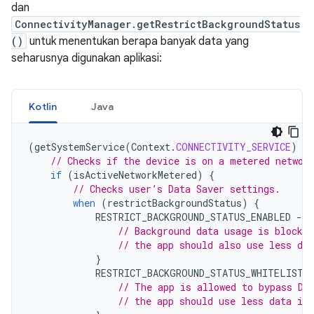
dan
ConnectivityManager.getRestrictBackgroundStatus
()
untuk menentukan berapa banyak data yang
seharusnya digunakan aplikasi:
Kotlin
Java
(
getSystemService
(
Context
.
CONNECTIVITY_SERVICE
)
as
// Checks if the device is on a metered networ
if
(
isActiveNetworkMetered
)
{
// Checks user’s Data Saver settings.
when
(
restrictBackgroundStatus
)
{
RESTRICT_BACKGROUND_STATUS_ENABLED
-
>
// Background data usage is blocked
// the app should also use less dat
}
RESTRICT_BACKGROUND_STATUS_WHITELISTE
// The app is allowed to bypass Da
// the app should use less data in 