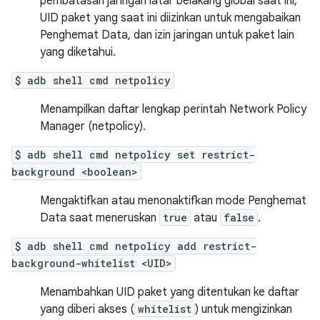
pembatasan jaringan latar belakang global saat ini,
UID paket yang saat ini diizinkan untuk mengabaikan
Penghemat Data, dan izin jaringan untuk paket lain
yang diketahui.
$ adb shell cmd netpolicy
Menampilkan daftar lengkap perintah Network Policy
Manager (netpolicy).
$ adb shell cmd netpolicy set restrict-
background <boolean>
Mengaktifkan atau menonaktifkan mode Penghemat
Data saat meneruskan
true
atau
false
.
$ adb shell cmd netpolicy add restrict-
background-whitelist <UID>
Menambahkan UID paket yang ditentukan ke daftar
yang diberi akses (
whitelist
) untuk mengizinkan