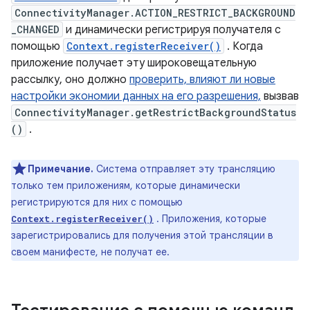
ConnectivityManager.ACTION_RESTRICT_BACKGROUND
_CHANGED
и динамически регистрируя получателя с
помощью
Context.registerReceiver()
. Когда
приложение получает эту широковещательную
рассылку, оно должно
проверить, влияют ли новые
настройки экономии данных на его разрешения,
вызвав
ConnectivityManager.getRestrictBackgroundStatus
()
.
Примечание.
Система отправляет эту трансляцию
только тем приложениям, которые динамически
регистрируются для них с помощью
. Приложения, которые
Context.registerReceiver()
зарегистрировались для получения этой трансляции в
своем манифесте, не получат ее.