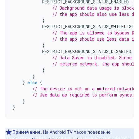
RESTRICT_BACKGROUND_STATUS_ENABLED
-
>
// Background data usage is blocked
// the app should also use less dat
}
RESTRICT_BACKGROUND_STATUS_WHITELISTE
// The app is allowed to bypass Da
// the app should use less data in 
}
RESTRICT_BACKGROUND_STATUS_DISABLED
-
>
// Data Saver is disabled. Since th
// metered network, the app should
}
}
}
else
{
// The device is not on a metered network.
// Use data as required to perform syncs, 
}
}
Примечание.
На Android TV такое поведение