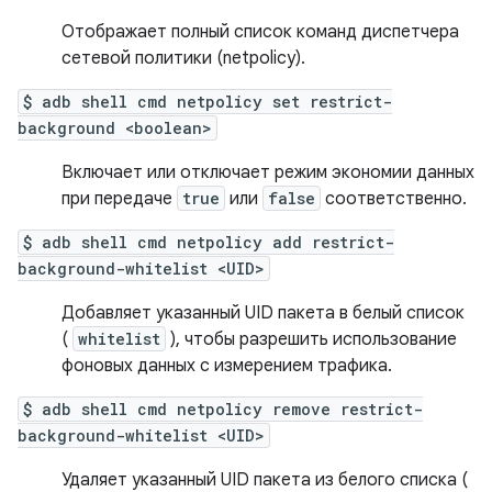
Отображает полный список команд диспетчера
сетевой политики (netpolicy).
$ adb shell cmd netpolicy set restrict-
background <boolean>
Включает или отключает режим экономии данных
при передаче
true
или
false
соответственно.
$ adb shell cmd netpolicy add restrict-
background-whitelist <UID>
Добавляет указанный UID пакета в белый список
(
whitelist
), чтобы разрешить использование
фоновых данных с измерением трафика.
$ adb shell cmd netpolicy remove restrict-
background-whitelist <UID>
Удаляет указанный UID пакета из белого списка (