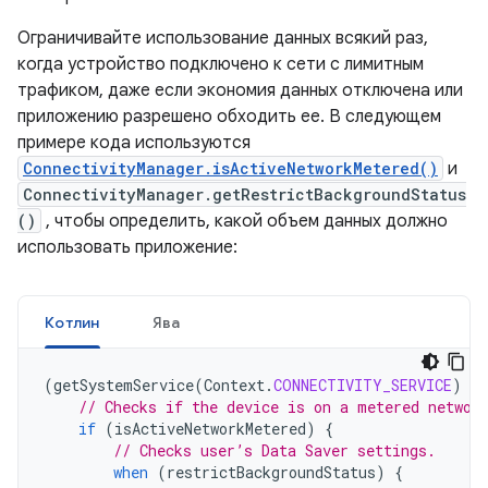
Ограничивайте использование данных всякий раз,
когда устройство подключено к сети с лимитным
трафиком, даже если экономия данных отключена или
приложению разрешено обходить ее. В следующем
примере кода используются
ConnectivityManager.isActiveNetworkMetered()
и
ConnectivityManager.getRestrictBackgroundStatus
()
, чтобы определить, какой объем данных должно
использовать приложение:
Котлин
Ява
(
getSystemService
(
Context
.
CONNECTIVITY_SERVICE
)
as
// Checks if the device is on a metered networ
if
(
isActiveNetworkMetered
)
{
// Checks user’s Data Saver settings.
when
(
restrictBackgroundStatus
)
{