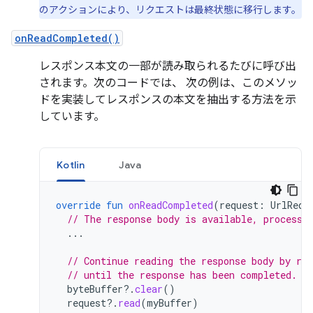
のアクションにより、リクエストは最終状態に移行します。
onReadCompleted()
レスポンス本文の一部が読み取られるたびに呼び出
されます。次のコードでは、 次の例は、このメソッ
ドを実装してレスポンスの本文を抽出する方法を示
しています。
Kotlin
Java
override
fun
onReadCompleted
(
request
:
UrlRequ
// The response body is available, process 
...
// Continue reading the response body by re
// until the response has been completed.
byteBuffer
?.
clear
()
request
?.
read
(
myBuffer
)