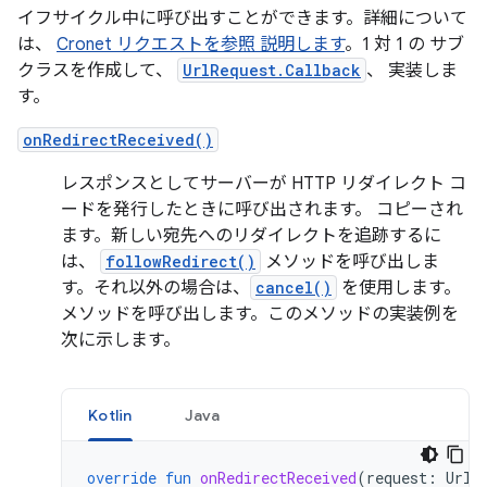
イフサイクル中に呼び出すことができます。詳細について
は、
Cronet リクエストを参照 説明します
。1 対 1 の サブ
クラスを作成して、
UrlRequest.Callback
、 実装しま
す。
onRedirectReceived()
レスポンスとしてサーバーが HTTP リダイレクト コ
ードを発行したときに呼び出されます。 コピーされ
ます。新しい宛先へのリダイレクトを追跡するに
は、
followRedirect()
メソッドを呼び出しま
す。それ以外の場合は、
cancel()
を使用します。
メソッドを呼び出します。このメソッドの実装例を
次に示します。
Kotlin
Java
override
fun
onRedirectReceived
(
request
:
UrlR