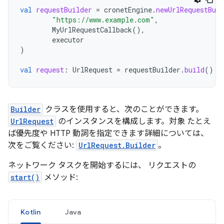
val
requestBuilder
=
cronetEngine
.
newUrlRequestBuil
"https://www.example.com"
,
MyUrlRequestCallback
(),
executor
)
val
request
:
UrlRequest
=
requestBuilder
.
build
()
Builder
クラスを使用すると、次のことができます。
UrlRequest
のインスタンスを構成します。対象 たとえ
ば優先度や HTTP 動詞を指定できます詳細については、
次をご覧ください:
UrlRequest.Builder
。
ネットワーク タスクを開始するには、 リクエストの
start()
メソッド:
Kotlin
Java