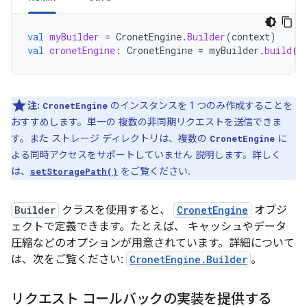
val
myBuilder
=
CronetEngine
.
Builder
(
context
)
val
cronetEngine
:
CronetEngine
=
myBuilder
.
build
()
注:
のインスタンスを 1 つのみ作成することを
CronetEngine
おすすめします。単一の 複数の非同期リクエストを送信できま
す。また ストレージ ディレクトリは、複数の
に
CronetEngine
よる同時アクセスをサポートしていません 説明します。詳しく
は、
をご覧ください.
setStoragePath()
Builder
クラスを使用すると、
CronetEngine
オブジ
ェクトで定義できます。たとえば、 キャッシュやデータ
圧縮などのオプションが用意されています。詳細について
は、次をご覧ください:
CronetEngine.Builder
。
リクエスト コールバックの実装を提供する