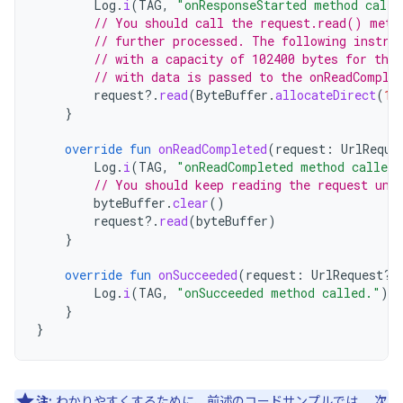
Log
.
i
(
TAG
,
"onResponseStarted method calle
// You should call the request.read() meth
// further processed. The following instru
// with a capacity of 102400 bytes for the
// with data is passed to the onReadComple
request
?.
read
(
ByteBuffer
.
allocateDirect
(
10
}
override
fun
onReadCompleted
(
request
:
UrlReque
Log
.
i
(
TAG
,
"onReadCompleted method called.
// You should keep reading the request unt
byteBuffer
.
clear
()
request
?.
read
(
byteBuffer
)
}
override
fun
onSucceeded
(
request
:
UrlRequest?,
Log
.
i
(
TAG
,
"onSucceeded method called."
)
}
}
注:
わかりやすくするために、前述のコードサンプルでは、 次