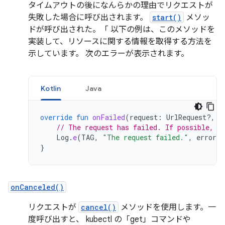
タイムアウトの後になんらかの理由でリクエストが
失敗した場合に呼び出されます。
start()
メソッ
ドが呼び出された。「 以下の例は、このメソッドを
実装して、リソースに関する情報を取得する方法を
示しています。 次のエラーが表示されます。
Kotlin
Java
override
fun
onFailed
(
request
:
UrlRequest?,
i
// The request has failed. If possible, h
Log
.
e
(
TAG
,
"The request failed."
,
error
)
}
onCanceled()
リクエストが
cancel()
メソッドを使用します。一
度呼び出すと、 kubectl の「get」コマンドや