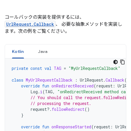
コールバックの実装を提供するには、
UrlRequest.Callback
、 必要な抽象メソッドを実装し
ます。次の例をご覧ください。
Kotlin
Java
private
const
val
TAG
=
"MyUrlRequestCallback"
class
MyUrlRequestCallback
:
UrlRequest
.
Callback
()
override
fun
onRedirectReceived
(
request
:
UrlRe
Log
.
i
(
TAG
,
"onRedirectReceived method call
// You should call the request.followRedir
// processing the request.
request
?.
followRedirect
()
}
override
fun
onResponseStarted
(
request
:
UrlReq