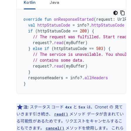
Kotlin
Java
override
fun
onResponseStarted
(
request
:
UrlRe
val
httpStatusCode
=
info
?.
httpStatusCode
if
(
httpStatusCode
==
200
)
{
// The request was fulfilled. Start readi
request
?.
read
(
myBuffer
)
}
else
if
(
httpStatusCode
==
503
)
{
// The service is unavailable. You should
// contains some data.
request
?.
read
(
myBuffer
)
}
responseHeaders
=
info
?.
allHeaders
}
注:
ステータス コード
と
は、Cronet の 見て
4xx
5xx
いきます引き続き、
メソッド データが含まれてい
read()
る可能性があるためです。リクエストをキャンセルするこ
ともできます。
メソッドを使用します。 これら
cancel()