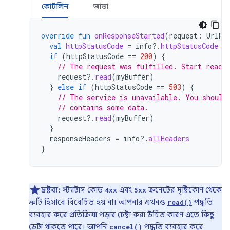
কোটলিন
জাভা
override
fun
onResponseStarted
(
request
:
UrlRe
val
httpStatusCode
=
info
?.
httpStatusCode
if
(
httpStatusCode
==
200
)
{
// The request was fulfilled. Start readi
request
?.
read
(
myBuffer
)
}
else
if
(
httpStatusCode
==
503
)
{
// The service is unavailable. You should
// contains some data.
request
?.
read
(
myBuffer
)
}
responseHeaders
=
info
?.
allHeaders
}
দ্রষ্টব্য:
স্ট্যাটাস কোড
এবং
ক্রনেটের দৃষ্টিকোণ থেকে
4xx
5xx
ত্রুটি হিসাবে বিবেচিত হয় না। আপনার এখনও
পদ্ধতি
read()
ব্যবহার করে প্রতিক্রিয়া পড়ার চেষ্টা করা উচিত কারণ এতে কিছু
ডেটা থাকতে পারে। আপনি
পদ্ধতি ব্যবহার করে
cancel()