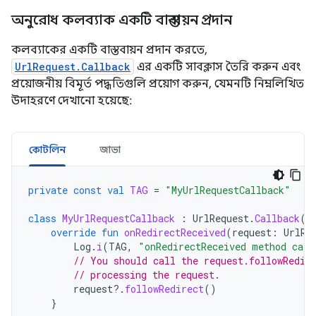
অনুরোধ কলব্যাক একটি বাস্তবায়ন প্রদান
কলব্যাকের একটি বাস্তবায়ন প্রদান করতে,
UrlRequest.Callback
এর একটি সাবক্লাস তৈরি করুন এবং
প্রয়োজনীয় বিমূর্ত পদ্ধতিগুলি প্রয়োগ করুন, যেমনটি নিম্নলিখিত
উদাহরণে দেখানো হয়েছে:
কোটলিন
জাভা
private
const
val
TAG
=
"MyUrlRequestCallback"
class
MyUrlRequestCallback
:
UrlRequest
.
Callback
()
override
fun
onRedirectReceived
(
request
:
UrlRe
Log
.
i
(
TAG
,
"onRedirectReceived method call
// You should call the request.followRedir
// processing the request.
request
?.
followRedirect
()
}