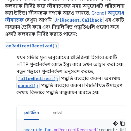
কলব্যাক নির্দিষ্ট করে জীবনচক্রের সময় অনুরোধটি পরিচালনা
করা উচিত। জীবনচক্র সম্পর্কে আরও জানতে,
Cronet অনুরোধ
জীবনচক্র
দেখুন। আপনি
UrlRequest.Callback
এর একটি
সাবক্লাস তৈরি করে এবং নিম্নলিখিত পদ্ধতিগুলি প্রয়োগ করে
একটি কলব্যাক নির্দিষ্ট করতে পারেন:
onRedirectReceived()
যখন সার্ভার মূল অনুরোধের প্রতিক্রিয়া হিসাবে একটি
HTTP পুনঃনির্দেশ কোড ইস্যু করে তখন আহ্বান করা হয়।
নতুন গন্তব্যে পুনঃনির্দেশ অনুসরণ করতে,
followRedirect()
পদ্ধতি ব্যবহার করুন। অন্যথায়
cancel()
পদ্ধতি ব্যবহার করুন। নিম্নলিখিত উদাহরণ
দেখায় কিভাবে পদ্ধতি বাস্তবায়ন করতে হয়:
কোটলিন
জাভা
override
fun
onRedirectReceived
(
request
:
UrlR