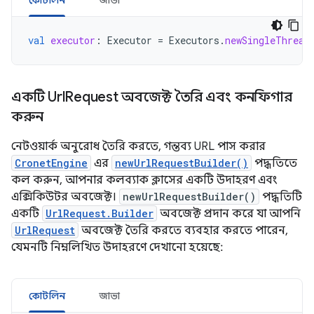
কোটলিন
জাভা
val
executor
:
Executor
=
Executors
.
newSingleThread
একটি Url
Request অবজেক্ট তৈরি এবং কনফিগার
করুন
নেটওয়ার্ক অনুরোধ তৈরি করতে, গন্তব্য URL পাস করার
CronetEngine
এর
newUrlRequestBuilder()
পদ্ধতিতে
কল করুন, আপনার কলব্যাক ক্লাসের একটি উদাহরণ এবং
এক্সিকিউটর অবজেক্ট।
newUrlRequestBuilder()
পদ্ধতিটি
একটি
UrlRequest.Builder
অবজেক্ট প্রদান করে যা আপনি
UrlRequest
অবজেক্ট তৈরি করতে ব্যবহার করতে পারেন,
যেমনটি নিম্নলিখিত উদাহরণে দেখানো হয়েছে:
কোটলিন
জাভা