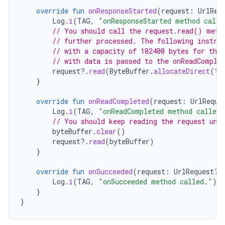
override
fun
onResponseStarted
(
request
:
UrlReq
Log
.
i
(
TAG
,
"onResponseStarted method calle
// You should call the request.read() meth
// further processed. The following instru
// with a capacity of 102400 bytes for the
// with data is passed to the onReadComple
request
?.
read
(
ByteBuffer
.
allocateDirect
(
10
}
override
fun
onReadCompleted
(
request
:
UrlReque
Log
.
i
(
TAG
,
"onReadCompleted method called.
// You should keep reading the request unt
byteBuffer
.
clear
()
request
?.
read
(
byteBuffer
)
}
override
fun
onSucceeded
(
request
:
UrlRequest?,
Log
.
i
(
TAG
,
"onSucceeded method called."
)
}
}