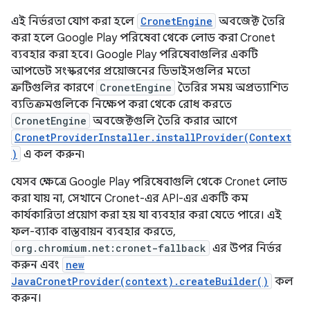
এই নির্ভরতা যোগ করা হলে
CronetEngine
অবজেক্ট তৈরি
করা হলে Google Play পরিষেবা থেকে লোড করা Cronet
ব্যবহার করা হবে। Google Play পরিষেবাগুলির একটি
আপডেট সংস্করণের প্রয়োজনের ডিভাইসগুলির মতো
ত্রুটিগুলির কারণে
CronetEngine
তৈরির সময় অপ্রত্যাশিত
ব্যতিক্রমগুলিকে নিক্ষেপ করা থেকে রোধ করতে
CronetEngine
অবজেক্টগুলি তৈরি করার আগে
CronetProviderInstaller.installProvider(Context
)
এ কল করুন৷
যেসব ক্ষেত্রে Google Play পরিষেবাগুলি থেকে Cronet লোড
করা যায় না, সেখানে Cronet-এর API-এর একটি কম
কার্যকারিতা প্রয়োগ করা হয় যা ব্যবহার করা যেতে পারে। এই
ফল-ব্যাক বাস্তবায়ন ব্যবহার করতে,
org.chromium.net:cronet-fallback
এর উপর নির্ভর
করুন এবং
new
JavaCronetProvider(context).createBuilder()
কল
করুন।