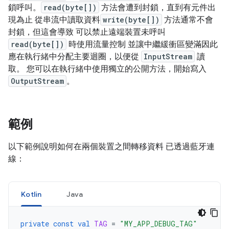
鎖呼叫。
read(byte[])
方法會遭到封鎖，直到有元件出
現為止 從串流中讀取資料
write(byte[])
方法通常不會
封鎖，但這會導致 可以禁止遠端裝置未呼叫
read(byte[])
時使用流量控制 並讓中繼緩衝區變滿因此
應在執行緒中分配主要迴圈，以便從
InputStream
讀
取。 您可以在執行緒中使用獨立的公開方法，開始寫入
OutputStream
。
範例
以下範例說明如何在兩個裝置之間轉移資料 已透過藍牙連
線：
Kotlin
Java
private
const
val
TAG
=
"MY_APP_DEBUG_TAG"