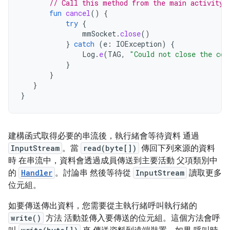
// Call this method from the main activity 
fun
cancel
()
{
try
{
mmSocket
.
close
()
}
catch
(
e
:
IOException
)
{
Log
.
e
(
TAG
,
"Could not close the con
}
}
}
}
建構函式取得必要的串流後，執行緒會等待資料 通過
InputStream
。當
read(byte[])
傳回下列來源的資料
時 在串流中，資料會透過成員傳送到主要活動 父項類別中
的
Handler
。討論串 然後等待從
InputStream
讀取更多
位元組。
如要傳送傳出資料，您需要從主執行緒呼叫執行緒的
write()
方法 活動並傳入要傳送的位元組。這個方法會呼