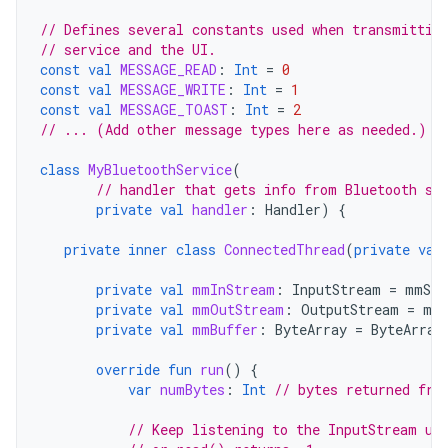
// Defines several constants used when transmittin
// service and the UI.
const
val
MESSAGE_READ
:
Int
=
0
const
val
MESSAGE_WRITE
:
Int
=
1
const
val
MESSAGE_TOAST
:
Int
=
2
// ... (Add other message types here as needed.)
class
MyBluetoothService
(
// handler that gets info from Bluetooth se
private
val
handler
:
Handler
)
{
private
inner
class
ConnectedThread
(
private
val
private
val
mmInStream
:
InputStream
=
mmSoc
private
val
mmOutStream
:
OutputStream
=
mmS
private
val
mmBuffer
:
ByteArray
=
ByteArray
override
fun
run
()
{
var
numBytes
:
Int
// bytes returned fro
// Keep listening to the InputStream un