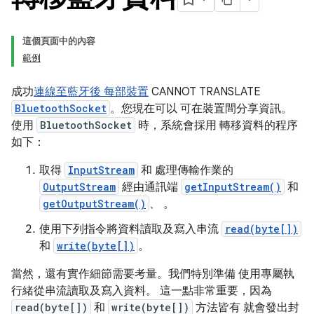
這個頁面中的內容
範例
成功
連線至藍牙後 每部裝置
CANNOT TRANSLATE
BluetoothSocket
。您現在可以 可在裝置間分享資訊。
使用
BluetoothSocket
時，系統會採用 轉移資料的程序
如下：
取得
InputStream
和 處理傳輸作業的
OutputStream
經由通訊端
getInputStream()
和
getOutputStream()
、 。
使用下列指令將資料讀取及寫入串流
read(byte[])
和
write(byte[])
。
當然，還有實作細節需要考量。我們特別準備 使用專屬執
行緒從串流讀取及寫入資料。 這一點非常重要，因為
read(byte[])
和
write(byte[])
方法皆有 就會發出封