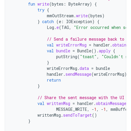
fun
write
(
bytes
:
ByteArray
)
{
try
{
mmOutStream
.
write
(
bytes
)
}
catch
(
e
:
IOException
)
{
Log
.
e
(
TAG
,
"Error occurred when sen
// Send a failure message back to t
val
writeErrorMsg
=
handler
.
obtainMe
val
bundle
=
Bundle
().
apply
{
putString
(
"toast"
,
"Couldn't se
}
writeErrorMsg
.
data
=
bundle
handler
.
sendMessage
(
writeErrorMsg
)
return
}
// Share the sent message with the UI a
val
writtenMsg
=
handler
.
obtainMessage
(
MESSAGE_WRITE
,
-
1
,
-
1
,
mmBuffer
writtenMsg
.
sendToTarget
()
}