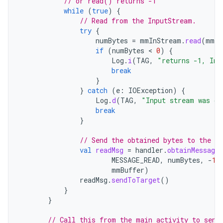
// or read() returns -1
while
(
true
)
{
// Read from the InputStream.
try
{
numBytes
=
mmInStream
.
read
(
mmBu
if
(
numBytes
 < 
0
)
{
Log
.
i
(
TAG
,
"returns -1, Inp
break
}
}
catch
(
e
:
IOException
)
{
Log
.
d
(
TAG
,
"Input stream was di
break
}
// Send the obtained bytes to the UI
val
readMsg
=
handler
.
obtainMessage
MESSAGE_READ
,
numBytes
,
-
1
,
mmBuffer
)
readMsg
.
sendToTarget
()
}
}
// Call this from the main activity to send