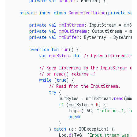
private
val
handler
:
Handler
)
{
private
inner
class
ConnectedThread
(
private
val
private
val
mmInStream
:
InputStream
=
mmSoc
private
val
mmOutStream
:
OutputStream
=
mmS
private
val
mmBuffer
:
ByteArray
=
ByteArray
override
fun
run
()
{
var
numBytes
:
Int
// bytes returned fro
// Keep listening to the InputStream un
// or read() returns -1
while
(
true
)
{
// Read from the InputStream.
try
{
numBytes
=
mmInStream
.
read
(
mmBu
if
(
numBytes
 < 
0
)
{
Log
.
i
(
TAG
,
"returns -1, Inp
break
}
}
catch
(
e
:
IOException
)
{
Log
.
d
(
TAG
,
"Input stream was di