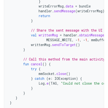
}
writeErrorMsg
.
data
=
bundle
handler
.
sendMessage
(
writeErrorMsg
)
return
}
// Share the sent message with the UI a
val
writtenMsg
=
handler
.
obtainMessage
(
MESSAGE_WRITE
,
-
1
,
-
1
,
mmBuffer
writtenMsg
.
sendToTarget
()
}
// Call this method from the main activity 
fun
cancel
()
{
try
{
mmSocket
.
close
()
}
catch
(
e
:
IOException
)
{
Log
.
e
(
TAG
,
"Could not close the con
}
}
}
}