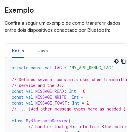
Exemplo
Confira a seguir um exemplo de como transferir dados
entre dois dispositivos conectado por Bluetooth:
Kotlin
Java
private
const
val
TAG
=
"MY_APP_DEBUG_TAG"
// Defines several constants used when transmittin
// service and the UI.
const
val
MESSAGE_READ
:
Int
=
0
const
val
MESSAGE_WRITE
:
Int
=
1
const
val
MESSAGE_TOAST
:
Int
=
2
// ... (Add other message types here as needed.)
class
MyBluetoothService
(
// handler that gets info from Bluetooth se