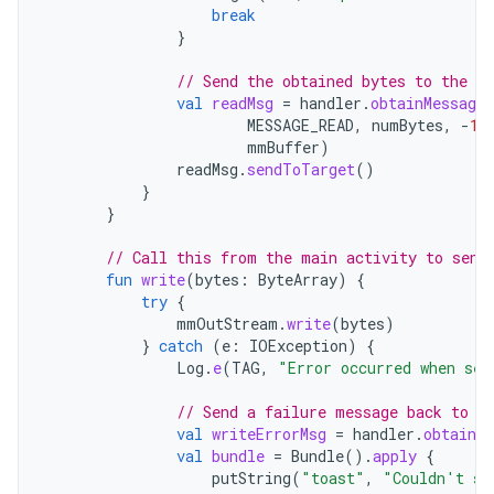
break
}
// Send the obtained bytes to the UI
val
readMsg
=
handler
.
obtainMessage
MESSAGE_READ
,
numBytes
,
-
1
,
mmBuffer
)
readMsg
.
sendToTarget
()
}
}
// Call this from the main activity to send
fun
write
(
bytes
:
ByteArray
)
{
try
{
mmOutStream
.
write
(
bytes
)
}
catch
(
e
:
IOException
)
{
Log
.
e
(
TAG
,
"Error occurred when sen
// Send a failure message back to t
val
writeErrorMsg
=
handler
.
obtainMe
val
bundle
=
Bundle
().
apply
{
putString
(
"toast"
,
"Couldn't se