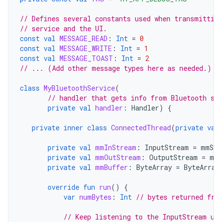
// Defines several constants used when transmittin
// service and the UI.
const
val
MESSAGE_READ
:
Int
=
0
const
val
MESSAGE_WRITE
:
Int
=
1
const
val
MESSAGE_TOAST
:
Int
=
2
// ... (Add other message types here as needed.)
class
MyBluetoothService
(
// handler that gets info from Bluetooth se
private
val
handler
:
Handler
)
{
private
inner
class
ConnectedThread
(
private
val
private
val
mmInStream
:
InputStream
=
mmSoc
private
val
mmOutStream
:
OutputStream
=
mmS
private
val
mmBuffer
:
ByteArray
=
ByteArray
override
fun
run
()
{
var
numBytes
:
Int
// bytes returned fro
// Keep listening to the InputStream un