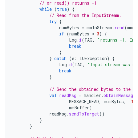
// or read() returns -1
while
(
true
)
{
// Read from the InputStream.
try
{
numBytes
=
mmInStream
.
read
(
mmBu
if
(
numBytes
 < 
0
)
{
Log
.
i
(
TAG
,
"returns -1, Inp
break
}
}
catch
(
e
:
IOException
)
{
Log
.
d
(
TAG
,
"Input stream was di
break
}
// Send the obtained bytes to the UI
val
readMsg
=
handler
.
obtainMessage
MESSAGE_READ
,
numBytes
,
-
1
,
mmBuffer
)
readMsg
.
sendToTarget
()
}
}