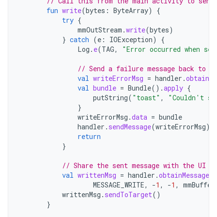
// Call this from the main activity to send
fun
write
(
bytes
:
ByteArray
)
{
try
{
mmOutStream
.
write
(
bytes
)
}
catch
(
e
:
IOException
)
{
Log
.
e
(
TAG
,
"Error occurred when sen
// Send a failure message back to t
val
writeErrorMsg
=
handler
.
obtainMe
val
bundle
=
Bundle
().
apply
{
putString
(
"toast"
,
"Couldn't se
}
writeErrorMsg
.
data
=
bundle
handler
.
sendMessage
(
writeErrorMsg
)
return
}
// Share the sent message with the UI a
val
writtenMsg
=
handler
.
obtainMessage
(
MESSAGE_WRITE
,
-
1
,
-
1
,
mmBuffer
writtenMsg
.
sendToTarget
()
}