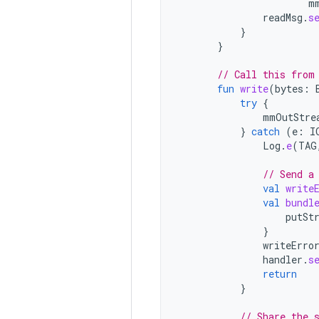
m
readMsg
.
s
}
}
// Call this from
fun
write
(
bytes
:
try
{
mmOutStre
}
catch
(
e
:
I
Log
.
e
(
TAG
// Send a
val
write
val
bundl
putSt
}
writeErro
handler
.
s
return
}
// Share the 