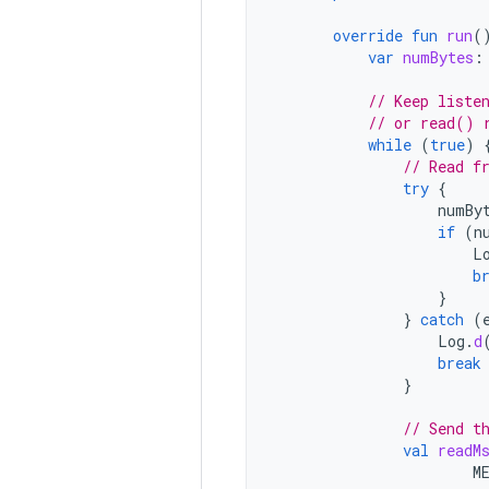
override
fun
run
(
var
numBytes
:
// Keep liste
// or read() 
while
(
true
)
// Read f
try
{
numBy
if
(
n
L
b
}
}
catch
(
Log
.
d
break
}
// Send t
val
readM
M