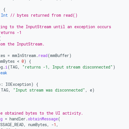
)
{
Int
// bytes returned from read()
ning to the InputStream until an exception occurs
returns -1
{
rom the InputStream.
tes
=
mmInStream
.
read
(
mmBuffer
)
umBytes
 < 
0
)
{
og
.
i
(
TAG
,
"returns -1, Input stream disconnected"
)
reak
e
:
IOException
)
{
(
TAG
,
"Input stream was disconnected"
,
e
)
he obtained bytes to the UI activity.
sg
=
handler
.
obtainMessage
(
ESSAGE_READ
,
numBytes
,
-
1
,