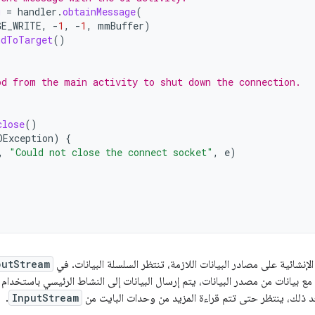
g
=
handler
.
obtainMessage
(
GE_WRITE
,
-
1
,
-
1
,
mmBuffer
)
ndToTarget
()
od from the main activity to shut down the connection.
close
()
OException
)
{
,
"Could not close the connect socket"
,
e
)
putStream
بعد أن تحصل الدالة الإنشائية على مصادر البيانات اللازمة، تنتظر 
نات من مصدر البيانات، يتم إرسال البيانات إلى النشاط الرئيسي باستخدام عنصر
.
InputStream
سلسلة المحادثات بعد ذلك، ينتظر حتى تتم قراءة المزيد 