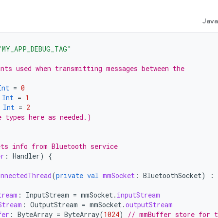
Jav
"MY_APP_DEBUG_TAG"
ants used when transmitting messages between the
Int
=
0
Int
=
1
Int
=
2
e types here as needed.)
(
ets info from Bluetooth service
er
:
Handler
)
{
onnectedThread
(
private
val
mmSocket
:
BluetoothSocket
)
:
tream
:
InputStream
=
mmSocket
.
inputStream
Stream
:
OutputStream
=
mmSocket
.
outputStream
fer
:
ByteArray
=
ByteArray
(
1024
)
// mmBuffer store for 