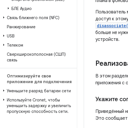
плана в фонов
БЛЕ Аудио
Пользователь 
Связь ближнего поля (NFC)
доступ к этом
disassociate
Ранжирование
больше не нужн
USB
устройств.
Телеком
Сверхширокополосная (СШП)
связь
Реализов
В этом раздел
Оптимизируйте свое
приложение для подключения
приложения с с
Уменьшите разряд батареи сети
Укажите со
Используйте Cronet
,
чтобы
уменьшить задержку и увеличить
Приведённый н
пропускную способность сети
.
Это сообщает 