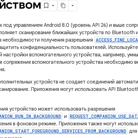
йством
 под управлением Android 8.0 (уровень API 26) и выше со
полняет сканирование ближайших устройств по Bluetooth и
з необходимости получения разрешения
ACCESS_FINE_LOC
ащитить конфиденциальность пользователей. Используйте
й настройки вспомогательного устройства, например, умны
ля сопряжения вспомогательного устройства необходимо в
ия.
полнительных устройств не создает соединений автомати
анирование. Приложения могут использовать API Bluetooth
ния устройство может использовать разрешения
ANION_RUN_IN_BACKGROUND
и
REQUEST_COMPANION_USE_DAT
жения в фоновом режиме. Приложения также могут использ
ANION_START_FOREGROUND_SERVICES_FROM_BACKGROUND
для