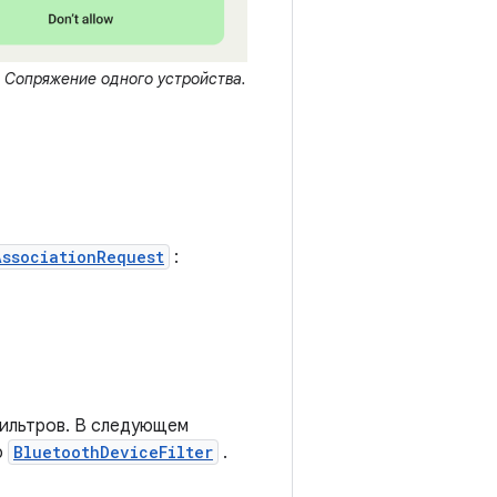
Сопряжение одного устройства.
AssociationRequest
:
ильтров. В следующем
ю
BluetoothDeviceFilter
.