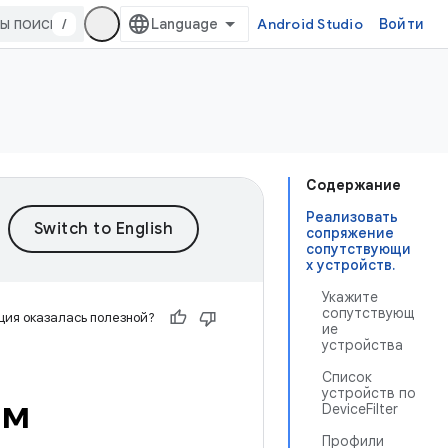
/
Android Studio
Войти
Содержание
Реализовать
сопряжение
сопутствующи
х устройств.
Укажите
сопутствующ
ия оказалась полезной?
ие
устройства
Список
устройств по
им
DeviceFilter
Профили