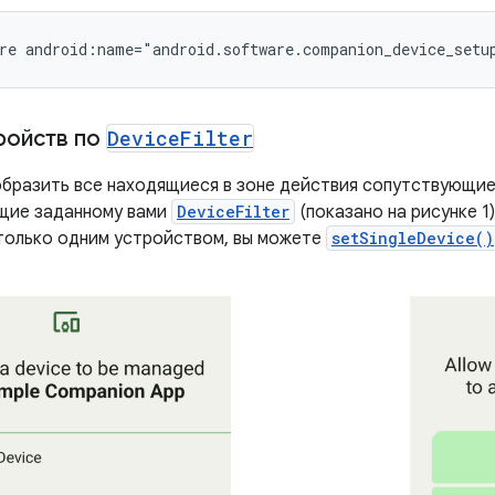
re
ройств по
Device
Filter
бразить все находящиеся в зоне действия сопутствующие
щие заданному вами
DeviceFilter
(показано на рисунке 1
только одним устройством, вы можете
setSingleDevice()