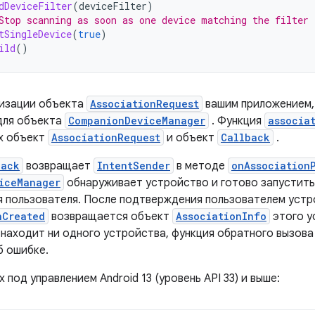
dDeviceFilter
(
deviceFilter
)
Stop scanning as soon as one device matching the filter 
tSingleDevice
(
true
)
ild
()
лизации объекта
AssociationRequest
вашим приложением,
ля объекта
CompanionDeviceManager
. Функция
associa
х объект
AssociationRequest
и объект
Callback
.
back
возвращает
IntentSender
в методе
onAssociation
iceManager
обнаруживает устройство и готово запустить
 пользователя. После подтверждения пользователем устр
nCreated
возвращается объект
AssociationInfo
этого у
 находит ни одного устройства, функция обратного вызов
 ошибке.
 под управлением Android 13 (уровень API 33) и выше: