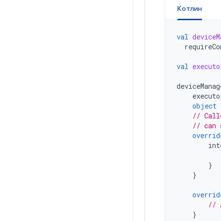
Котлин
val
deviceM
requireCo
val
executo
deviceManag
executo
object
// Call
// can 
overrid
int
}
}
overrid
// 
}