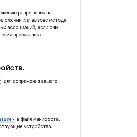
ложению разрешения на
риложения или вызове метода
ых ассоциаций, если они
лении привязанных
ройств
.
r
для сопряжения вашего
ature>
в файл манифеста.
тствующие устройства.