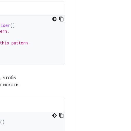
ilder
()
ern.
this pattern.
, чтобы
т искать.
()