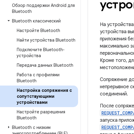
устро
Обзор поддержки Android для
Bluetooth
Bluetooth классический
На устройствах
Настройте Bluetooth
устройства вы
приложения бе
Найти устройства Bluetooth
максимально з
Подключите Bluetooth-
первоначально
устройства
Кроме того, д
Передача данных Bluetooth
местоположен
Работа с профилями
Сопряжение до
Bluetooth
непрерывное ск
Настройка сопряжения с
соединений.
сопутствующими
устройствами
После сопряже
Настройте разрешения
REQUEST_COMP
Bluetooth
запуска прило
REQUEST_COMP
Bluetooth с низким
энергопотреблением (BLE)