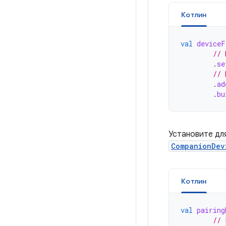
Котлин
val
deviceF
// 
.
se
// 
.
ad
.
bu
Установите дл
CompanionDev
Котлин
val
pairing
// 