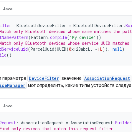
Java
ilter
:
BluetoothDeviceFilter
=
BluetoothDeviceFilter
.
Bu
Match only Bluetooth devices whose name matches the patt
tNamePattern
(
Pattern
.
compile
(
"My device"
))
Match only Bluetooth devices whose service UUID matches 
dServiceUuid
(
ParcelUuid
(
UUID
(
0
x123abcL
,
-
1L
)),
null
)
ild
()
я параметра
DeviceFilter
значение
AssociationRequest
iceManager
мог определить, какие типы устройств следуе
Java
Request
:
AssociationRequest
=
AssociationRequest
.
Builder
Find only devices that match this request filter.