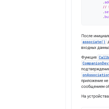
.
ad
// 
.
se
.
bu
После инициа
associate()
д
входных данны
Функция
Call
CompanionDev
подтверждения
onAssociatio
приложение не
сообщением об
На устройствах