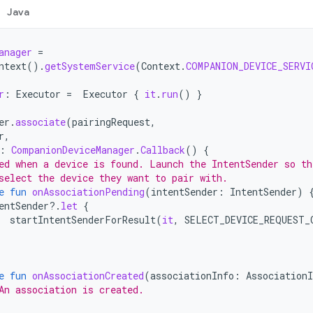
Java
anager
=
ntext
().
getSystemService
(
Context
.
COMPANION_DEVICE_SERVI
r
:
Executor
=
Executor
{
it
.
run
()
}
er
.
associate
(
pairingRequest
,
r
,
:
CompanionDeviceManager
.
Callback
()
{
ed when a device is found. Launch the IntentSender so th
select the device they want to pair with.
e
fun
onAssociationPending
(
intentSender
:
IntentSender
)
entSender
?.
let
{
startIntentSenderForResult
(
it
,
SELECT_DEVICE_REQUEST_
e
fun
onAssociationCreated
(
associationInfo
:
AssociationI
An association is created.