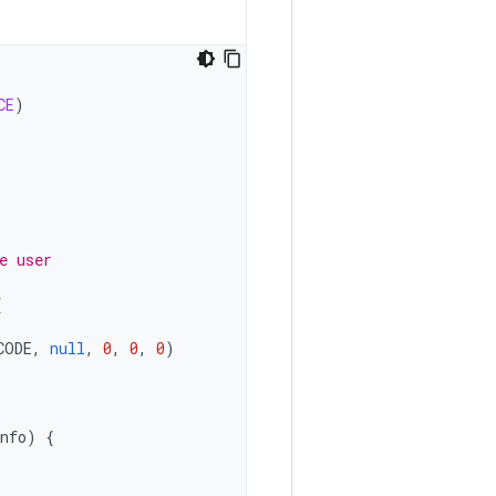
CE
)
e user
{
CODE
,
null
,
0
,
0
,
0
)
nfo
)
{