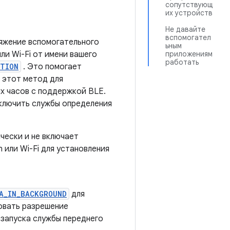
сопутствующ
их устройств
Не давайте
вспомогател
пряжение вспомогательного
ьным
ли Wi-Fi от имени вашего
приложениям
работать
ATION
. Это помогает
 этот метод для
х часов с поддержкой BLE.
ключить службы определения
чески и не включает
 или Wi-Fi для установления
A_IN_BACKGROUND
для
овать разрешение
 запуска службы переднего