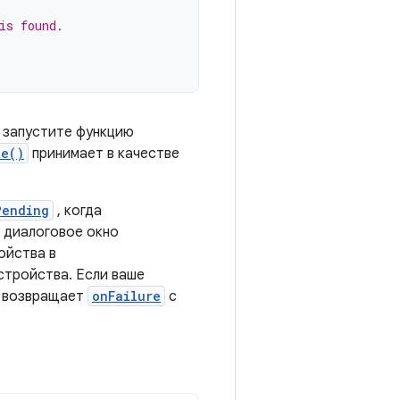
is found.
 запустите функцию
te()
принимает в качестве
Pending
, когда
 диалоговое окно
ойства в
стройства. Если ваше
а возвращает
onFailure
с