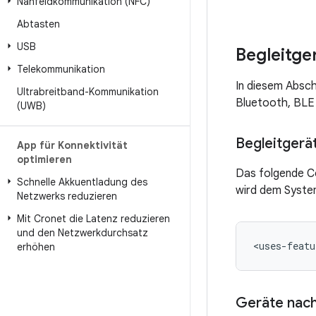
Nahfeldkommunikation (NFC)
Abtasten
USB
Begleitge
Telekommunikation
In diesem Abschn
Ultrabreitband-Kommunikation
Bluetooth, BLE
(UWB)
Begleitgerä
App für Konnektivität
optimieren
Das folgende Co
Schnelle Akkuentladung des
wird dem System
Netzwerks reduzieren
Mit Cronet die Latenz reduzieren
und den Netzwerkdurchsatz
<uses-featu
erhöhen
Geräte nac