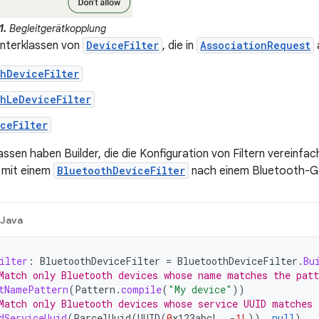
1.
Begleitgerätkopplung
Unterklassen von
DeviceFilter
, die in
AssociationRequest
hDeviceFilter
hLeDeviceFilter
ceFilter
lassen haben Builder, die die Konfiguration von Filtern vereinfa
 mit einem
BluetoothDeviceFilter
nach einem Bluetooth-G
Java
ilter
:
BluetoothDeviceFilter
=
BluetoothDeviceFilter
.
Bu
Match only Bluetooth devices whose name matches the patt
tNamePattern
(
Pattern
.
compile
(
"My device"
))
Match only Bluetooth devices whose service UUID matches 
dServiceUuid
(
ParcelUuid
(
UUID
(
0
x123abcL
,
-
1L
)),
null
)