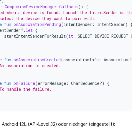
r
,
:
CompanionDeviceManager
.
Callback
()
{
ed when a device is found. Launch the IntentSender so th
select the device they want to pair with.
e
fun
onAssociationPending
(
intentSender
:
IntentSender
)
entSender
?.
let
{
startIntentSenderForResult
(
it
,
SELECT_DEVICE_REQUEST_
e
fun
onAssociationCreated
(
associationInfo
:
AssociationI
An association is created.
e
fun
onFailure
(
errorMessage
:
CharSequence?)
{
To handle the failure.
Android 12L (API‑Level 32) oder niedriger (eingestellt):