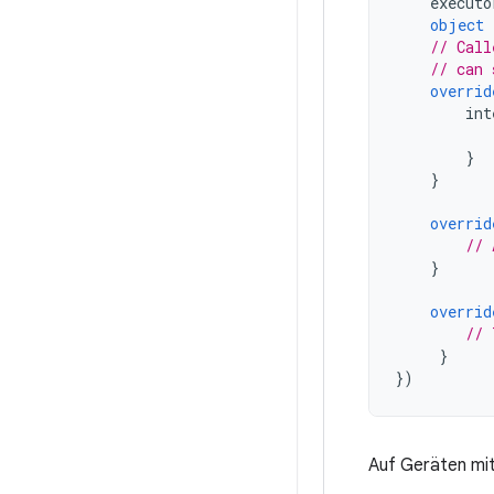
executo
object
// Call
// can 
overrid
int
}
}
overrid
// 
}
overrid
// 
}
})
Auf Geräten mit 