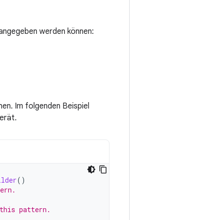
angegeben werden können:
chen. Im folgenden Beispiel
erät.
ilder
()
ern.
this pattern.