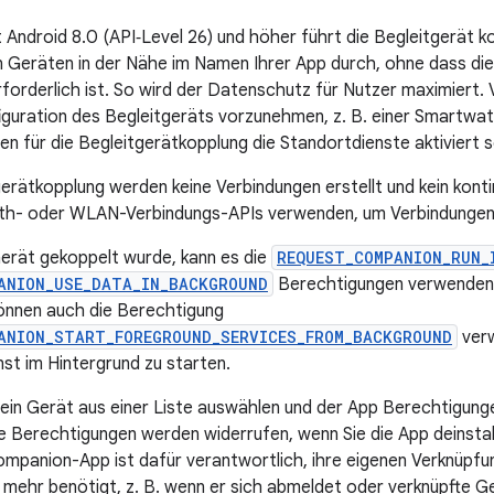
 Android 8.0 (API‑Level 26) und höher führt die Begleitgerät 
Geräten in der Nähe im Namen Ihrer App durch, ohne dass di
forderlich ist. So wird der Datenschutz für Nutzer maximiert
iguration des Begleitgeräts vorzunehmen, z. B. einer Smartwa
 für die Begleitgerätkopplung die Standortdienste aktiviert s
erätkopplung werden keine Verbindungen erstellt und kein kontin
th- oder WLAN-Verbindungs-APIs verwenden, um Verbindungen 
rät gekoppelt wurde, kann es die
REQUEST_COMPANION_RUN_
ANION_USE_DATA_IN_BACKGROUND
Berechtigungen verwenden, 
önnen auch die Berechtigung
ANION_START_FOREGROUND_SERVICES_FROM_BACKGROUND
verw
st im Hintergrund zu starten.
 ein Gerät aus einer Liste auswählen und der App Berechtigunge
 Berechtigungen werden widerrufen, wenn Sie die App deinstal
ompanion-App ist dafür verantwortlich, ihre eigenen Verknüpfu
t mehr benötigt, z. B. wenn er sich abmeldet oder verknüpfte G