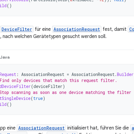
ild
()
DeviceFilter
für eine
AssociationRequest
fest, damit
C
, nach welchen Gerätetypen gesucht werden soll.
Java
Request
:
AssociationRequest
=
AssociationRequest
.
Builder
Find only devices that match this request filter.
dDeviceFilter
(
deviceFilter
)
Stop scanning as soon as one device matching the filter 
tSingleDevice
(
true
)
ild
()
pp eine
AssociationRequest
initialisiert hat, führen Sie die