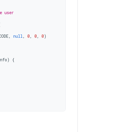
e user
{
CODE
,
null
,
0
,
0
,
0
)
nfo
)
{