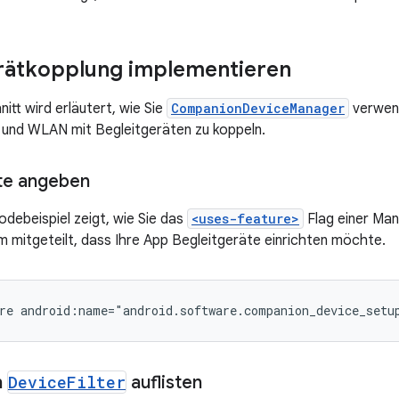
rätkopplung implementieren
itt wird erläutert, wie Sie
CompanionDeviceManager
verwend
 und WLAN mit Begleitgeräten zu koppeln.
te angeben
debeispiel zeigt, wie Sie das
<uses-feature>
Flag einer Man
 mitgeteilt, dass Ihre App Begleitgeräte einrichten möchte.
re
h
Device
Filter
auflisten