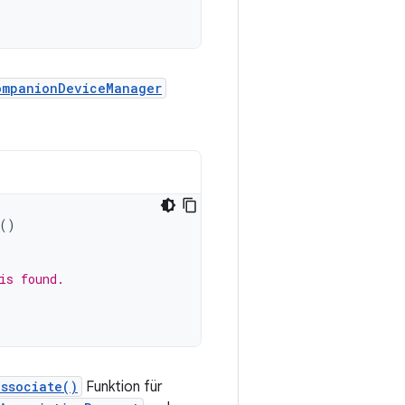
ompanionDeviceManager
()
is found.
associate()
Funktion für