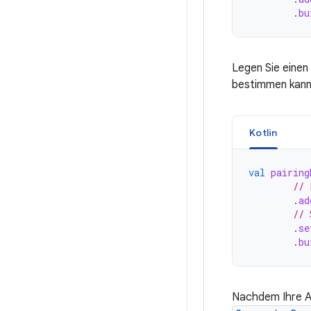
.
bu
Legen Sie einen
bestimmen kann
Kotlin
val
pairing
// 
.
ad
// 
.
se
.
bu
Nachdem Ihre A