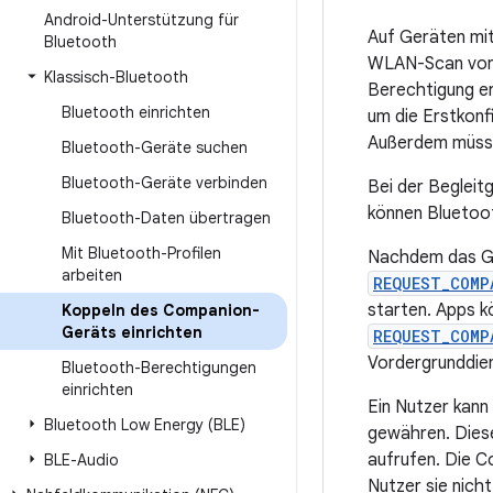
Android-Unterstützung für
Auf Geräten mit
Bluetooth
WLAN-Scan von 
Klassisch-Bluetooth
Berechtigung er
Bluetooth einrichten
um die Erstkonf
Außerdem müssen
Bluetooth-Geräte suchen
Bluetooth-Geräte verbinden
Bei der Begleitg
können Bluetoo
Bluetooth-Daten übertragen
Mit Bluetooth-Profilen
Nachdem das Ge
arbeiten
REQUEST_COMP
starten. Apps k
Koppeln des Companion-
Geräts einrichten
REQUEST_COMP
Vordergrunddien
Bluetooth-Berechtigungen
einrichten
Ein Nutzer kann
Bluetooth Low Energy (BLE)
gewähren. Diese
aufrufen. Die C
BLE-Audio
Nutzer sie nich