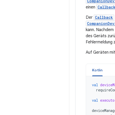
CompanionDev
einen
Callbac
Der
Callback
CompanionDev
kann. Nachdem d
des Geräts zurü
Fehlermeldung z
Auf Geräten mit
Kotlin
val
deviceM
requireCo
val
executo
deviceManag