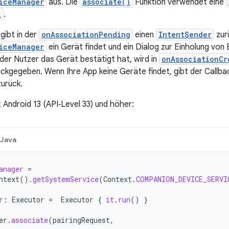
iceManager
aus. Die
associate()
Funktion verwendet eine
k
.
gibt in der
onAssociationPending
einen
IntentSender
zur
iceManager
ein Gerät findet und ein Dialog zur Einholung von
er Nutzer das Gerät bestätigt hat, wird in
onAssociationCr
ckgegeben. Wenn Ihre App keine Geräte findet, gibt der Callb
urück.
 Android 13 (API‑Level 33) und höher:
Java
anager
=
ntext
().
getSystemService
(
Context
.
COMPANION_DEVICE_SERVI
r
:
Executor
=
Executor
{
it
.
run
()
}
er
.
associate
(
pairingRequest
,