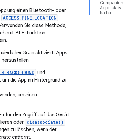
Companion-
Apps aktiv
kopplung einen Bluetooth- oder
halten
e
ACCESS_FINE_LOCATION
. Verwenden Sie diese Methode,
tch mit BLE-Funktion.
ein.
uierlicher Scan aktiviert. Apps
herzustellen.
IN_BACKGROUND
und
um die App im Hintergrund zu
enden, um einen
n für den Zugriff auf das Gerät
lieren oder
disassociate()
ngen zu löschen, wenn der
eräte entfernt.