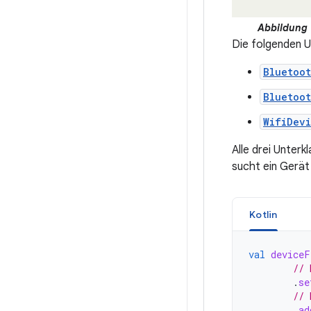
Abbildung 
Die folgenden 
Bluetoot
Bluetoot
WifiDevi
Alle drei Unterk
sucht ein Gerät
Kotlin
val
deviceF
// 
.
se
// 
.
ad