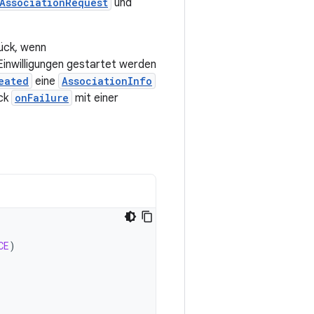
AssociationRequest
und
ück, wenn
 Einwilligungen gestartet werden
eated
eine
AssociationInfo
ack
onFailure
mit einer
CE
)