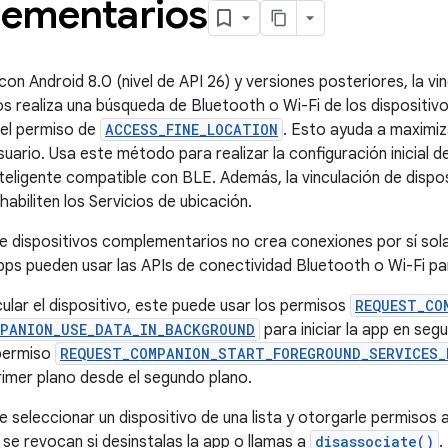
ementarios
con Android 8.0 (nivel de API 26) y versiones posteriores, la vi
 realiza una búsqueda de Bluetooth o Wi-Fi de los dispositiv
r el permiso de
ACCESS_FINE_LOCATION
. Esto ayuda a maximiz
suario. Usa este método para realizar la configuración inicial 
nteligente compatible con BLE. Además, la vinculación de disp
habiliten los Servicios de ubicación.
de dispositivos complementarios no crea conexiones por sí sola 
pps pueden usar las APIs de conectividad Bluetooth o Wi-Fi p
ular el dispositivo, este puede usar los permisos
REQUEST_CO
PANION_USE_DATA_IN_BACKGROUND
para iniciar la app en se
 permiso
REQUEST_COMPANION_START_FOREGROUND_SERVICES_
primer plano desde el segundo plano.
 seleccionar un dispositivo de una lista y otorgarle permisos a
se revocan si desinstalas la app o llamas a
disassociate()
.