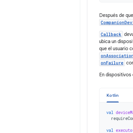
Después de que 
CompanionDev
Callback
devu
ubica un disposi
que el usuario c
onAssociatio
onFailure
con
En dispositivos 
Kotlin
val
deviceM
requireCo
val
executo