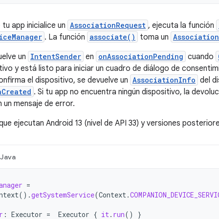
tu app inicialice un
AssociationRequest
, ejecuta la función
iceManager
. La función
associate()
toma un
Associatio
elve un
IntentSender
en
onAssociationPending
cuando
tivo y está listo para iniciar un cuadro de diálogo de consenti
onfirma el dispositivo, se devuelve un
AssociationInfo
del di
nCreated
. Si tu app no encuentra ningún dispositivo, la devol
 un mensaje de error.
que ejecutan Android 13 (nivel de API 33) y versiones posteriore
Java
anager
=
ntext
().
getSystemService
(
Context
.
COMPANION_DEVICE_SERVI
r
:
Executor
=
Executor
{
it
.
run
()
}