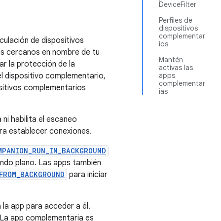
DeviceFilter
Perfiles de
dispositivos
complementar
nculación de dispositivos
ios
os cercanos en nombre de tu
Mantén
ar la protección de la
activas las
del dispositivo complementario,
apps
complementar
ositivos complementarios
ias
ni habilita el escaneo
ara establecer conexiones.
MPANION_RUN_IN_BACKGROUND
gundo plano. Las apps también
FROM_BACKGROUND
para iniciar
 la app para acceder a él.
 La app complementaria es