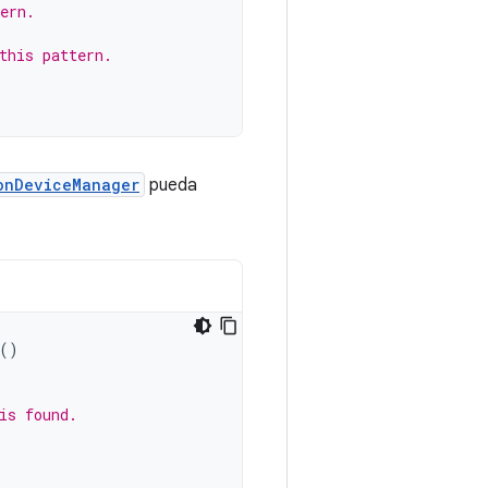
ern.
this pattern.
onDeviceManager
pueda
()
is found.