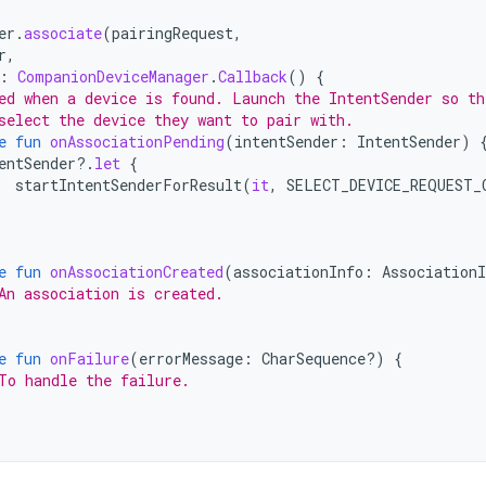
er
.
associate
(
pairingRequest
,
r
,
:
CompanionDeviceManager
.
Callback
()
{
ed when a device is found. Launch the IntentSender so th
select the device they want to pair with.
e
fun
onAssociationPending
(
intentSender
:
IntentSender
)
entSender
?.
let
{
startIntentSenderForResult
(
it
,
SELECT_DEVICE_REQUEST_
e
fun
onAssociationCreated
(
associationInfo
:
AssociationI
An association is created.
e
fun
onFailure
(
errorMessage
:
CharSequence?)
{
To handle the failure.