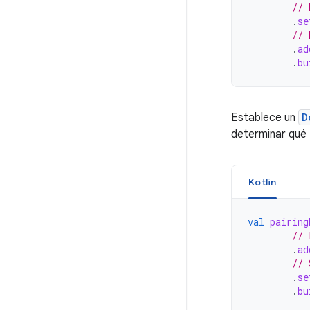
// 
.
se
// 
.
ad
.
bu
Establece un
D
determinar qué 
Kotlin
val
pairing
// 
.
ad
// 
.
se
.
bu