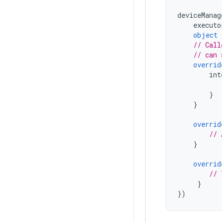
deviceManag
executo
object
// Call
// can 
overrid
int
}
}
overrid
// 
}
overrid
// 
}
})