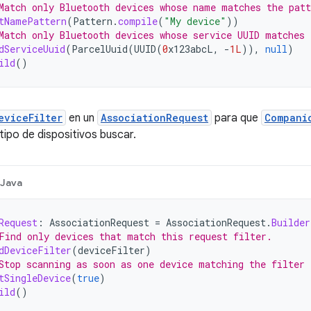
Match only Bluetooth devices whose name matches the patt
tNamePattern
(
Pattern
.
compile
(
"My device"
))
Match only Bluetooth devices whose service UUID matches 
dServiceUuid
(
ParcelUuid
(
UUID
(
0
x123abcL
,
-
1L
)),
null
)
ild
()
eviceFilter
en un
AssociationRequest
para que
Compani
tipo de dispositivos buscar.
Java
Request
:
AssociationRequest
=
AssociationRequest
.
Builder
Find only devices that match this request filter.
dDeviceFilter
(
deviceFilter
)
Stop scanning as soon as one device matching the filter 
tSingleDevice
(
true
)
ild
()