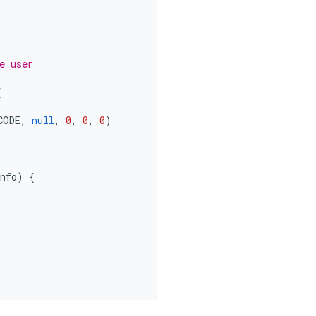
e user
{
CODE
,
null
,
0
,
0
,
0
)
nfo
)
{