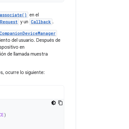
associate()
en el
nRequest
y un
Callback
.
CompanionDeviceManager
miento del usuario. Después de
spositivo en
ución de llamada muestra
s, ocurre lo siguiente:
CE
)