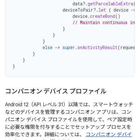
data
?.
getParcelableExtra
(
C
deviceToPair
?.
let
{
device
-
device
.
createBond
()
// Maintain continuous inte
}
}
}
else
-
>
super
.
onActivityResult
(
request
}
}
}
コンパニオン デバイス プロファイル
Android 12（API レベル 31）以降では、スマートウォッチ
などのデバイスを管理するコンパニオン アプリは、コン
パニオン デバイス プロファイルを使用して、ペア設定時
に必要な権限を付与することでセットアップ プロセスを
効率化できます。詳細については、
コンパニオン デバイ