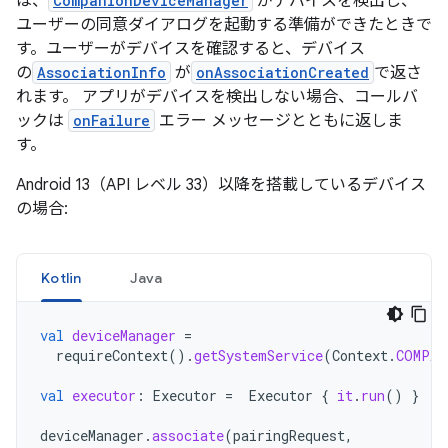
は、
CompanionDeviceManager
がデバイスを検出し、
ユーザーの同意ダイアログを起動する準備ができたときで
す。ユーザーがデバイスを確認すると、デバイス
の
AssociationInfo
が
onAssociationCreated
で返さ
れます。 アプリがデバイスを検出しない場合、コールバ
ックは
onFailure
エラー メッセージとともに返しま
す。
Android 13（API レベル 33）以降を搭載しているデバイス
の場合:
Kotlin
Java
val
deviceManager
=
requireContext
().
getSystemService
(
Context
.
COMPAN
val
executor
:
Executor
=
Executor
{
it
.
run
()
}
deviceManager
.
associate
(
pairingRequest
,