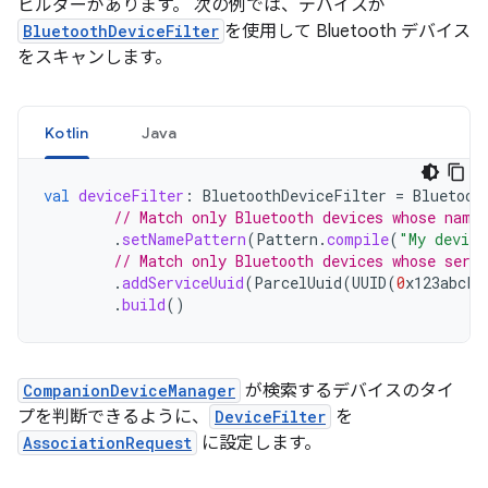
ビルダーがあります。 次の例では、デバイスが
BluetoothDeviceFilter
を使用して Bluetooth デバイス
をスキャンします。
Kotlin
Java
val
deviceFilter
:
BluetoothDeviceFilter
=
Bluetoot
// Match only Bluetooth devices whose name
.
setNamePattern
(
Pattern
.
compile
(
"My device
// Match only Bluetooth devices whose serv
.
addServiceUuid
(
ParcelUuid
(
UUID
(
0
x123abcL
,
.
build
()
CompanionDeviceManager
が検索するデバイスのタイ
プを判断できるように、
DeviceFilter
を
AssociationRequest
に設定します。