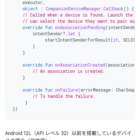
executor
,
object
:
CompanionDeviceManager
.
Callback
()
{
// Called when a device is found. Launch the I
// can select the device they want to pair with
override
fun
onAssociationPending
(
intentSender
intentSender
?.
let
{
startIntentSenderForResult
(
it
,
SELECT
}
}
override
fun
onAssociationCreated
(
associationI
// An association is created.
}
override
fun
onFailure
(
errorMessage
:
CharSeque
// To handle the failure.
}
})
Android 12L（API レベル 32）以前を搭載しているデバイ