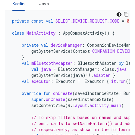
Kotlin
Java
private
const
val
SELECT_DEVICE_REQUEST_CODE
=
0
class
MainActivity
:
AppCompatActivity
()
{
private
val
deviceManager
:
CompanionDeviceMana
getSystemService
(
Context
.
COMPANION_DEVICE_
}
val
mBluetoothAdapter
:
BluetoothAdapter
by
laz
val
java
=
BluetoothManager
::
class
.
java
getSystemService
(
java
)
!!
.
adapter
}
val
executor
:
Executor
=
Executor
{
it
.
run
()
override
fun
onCreate
(
savedInstanceState
:
Bund
super
.
onCreate
(
savedInstanceState
)
setContentView
(
R
.
layout
.
activity_main
)
// To skip filters based on names and supp
// omit calls to setNamePattern() and addS
// respectively, as shown in the following