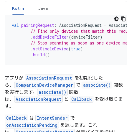
Kotlin
Java
val
pairingRequest
:
AssociationRequest
=
Associati
// Find only devices that match this reque
.
addDeviceFilter
(
deviceFilter
)
// Stop scanning as soon as one device mat
.
setSingleDevice
(
true
)
.
build
()
アプリが
AssociationRequest
を初期化した
ら、
CompanionDeviceManager
で
associate()
関数
を実行します。
associate()
関数
は、
AssociationRequest
と
Callback
を受け取りま
す。
Callback
は
IntentSender
で
onAssociationPending
を返します。これ