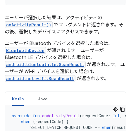
ユーザーが選択した結果は、アクティビティの
onActivityResult()
でフラグメントに返されます。そ
の後、選択したデバイスにアクセスできます。
ユーザーが Bluetooth デバイスを選択した場合は、
BluetoothDevice
が返されます。 ユーザーが
Bluetooth LE デバイスを選択した場合は、
android.bluetooth.le.ScanResult
が返されます。 ユ
ーザーが Wi-Fi デバイスを選択した場合は、
android.net.wifi.ScanResult
が返されます。
Kotlin
Java
override
fun
onActivityResult
(
requestCode
:
Int
,
re
when
(
requestCode
)
{
SELECT_DEVICE_REQUEST_CODE
-
>
when
(
resultC