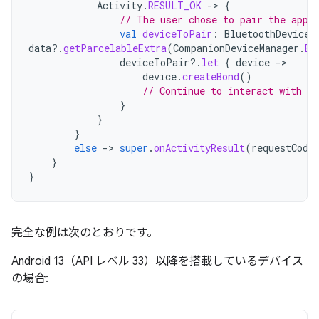
Activity
.
RESULT_OK
-
>
{
// The user chose to pair the app 
val
deviceToPair
:
BluetoothDevice?
data
?.
getParcelableExtra
(
CompanionDeviceManager
.
EX
deviceToPair
?.
let
{
device
-
device
.
createBond
()
// Continue to interact with t
}
}
}
else
-
>
super
.
onActivityResult
(
requestCode
}
}
完全な例は次のとおりです。
Android 13（API レベル 33）以降を搭載しているデバイス
の場合: