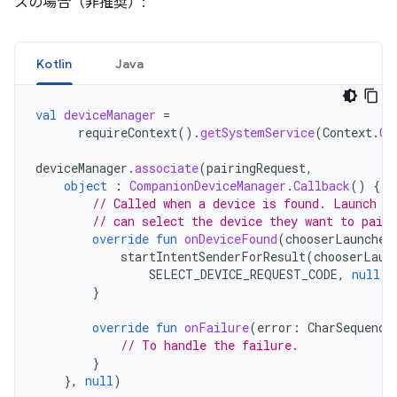
スの場合（非推奨）:
Kotlin
Java
val
deviceManager
=
requireContext
().
getSystemService
(
Context
.
CO
deviceManager
.
associate
(
pairingRequest
,
object
:
CompanionDeviceManager
.
Callback
()
{
// Called when a device is found. Launch t
// can select the device they want to pair 
override
fun
onDeviceFound
(
chooserLauncher
startIntentSenderForResult
(
chooserLaun
SELECT_DEVICE_REQUEST_CODE
,
null
,
}
override
fun
onFailure
(
error
:
CharSequence
// To handle the failure.
}
},
null
)