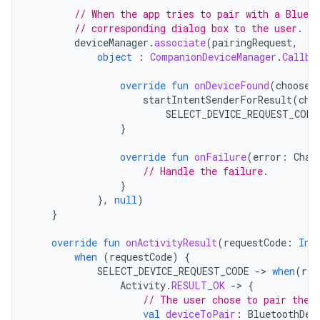
// When the app tries to pair with a Blueto
// corresponding dialog box to the user.
deviceManager
.
associate
(
pairingRequest
,
object
:
CompanionDeviceManager
.
Callba
override
fun
onDeviceFound
(
chooser
startIntentSenderForResult
(
cho
SELECT_DEVICE_REQUEST_CODE
}
override
fun
onFailure
(
error
:
Char
// Handle the failure.
}
},
null
)
}
override
fun
onActivityResult
(
requestCode
:
Int
when
(
requestCode
)
{
SELECT_DEVICE_REQUEST_CODE
-
>
when
(
res
Activity
.
RESULT_OK
-
>
{
// The user chose to pair the 
val
deviceToPair
:
BluetoothDev