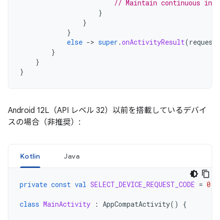
// Maintain continuous inte
}
}
}
else
-
>
super
.
onActivityResult
(
request
}
}
}
Android 12L（API レベル 32）以前を搭載しているデバイ
スの場合（非推奨）:
Kotlin
Java
private
const
val
SELECT_DEVICE_REQUEST_CODE
=
0
class
MainActivity
:
AppCompatActivity
()
{