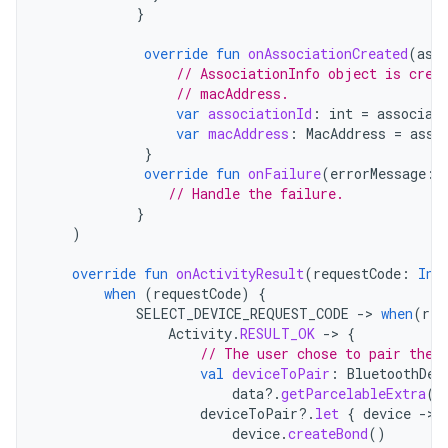
}
override
fun
onAssociationCreated
(
ass
// AssociationInfo object is crea
// macAddress.
var
associationId
:
int
=
associat
var
macAddress
:
MacAddress
=
asso
}
override
fun
onFailure
(
errorMessage
:
// Handle the failure.
}
)
override
fun
onActivityResult
(
requestCode
:
Int
when
(
requestCode
)
{
SELECT_DEVICE_REQUEST_CODE
-
>
when
(
res
Activity
.
RESULT_OK
-
>
{
// The user chose to pair the 
val
deviceToPair
:
BluetoothDev
data
?.
getParcelableExtra
(
C
deviceToPair
?.
let
{
device
-
device
.
createBond
()