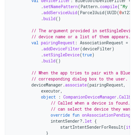
val
deviceFilter
:
BluetoothDeviceFilter
=
.
setNamePattern
(
Pattern
.
compile
(
"My de
.
addServiceUuid
(
ParcelUuid
(
UUID
(
0
x123a
.
build
()
// The argument provided in setSingleDevic
// device name or a list of them appears.
val
pairingRequest
:
AssociationRequest
=
A
.
addDeviceFilter
(
deviceFilter
)
.
setSingleDevice
(
true
)
.
build
()
// When the app tries to pair with a Blueto
// corresponding dialog box to the user.
deviceManager
.
associate
(
pairingRequest
,
executor
,
object
:
CompanionDeviceManager
.
Callba
// Called when a device is found. 
// can select the device they want 
override
fun
onAssociationPending
(
intentSender
?.
let
{
startIntentSenderForResult
(
it
,
}