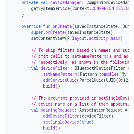
private
val
deviceManager
:
CompanionDeviceMana
getSystemService
(
Context
.
COMPANION_DEVICE_
}
override
fun
onCreate
(
savedInstanceState
:
Bund
super
.
onCreate
(
savedInstanceState
)
setContentView
(
R
.
layout
.
activity_main
)
// To skip filters based on names and supp
// omit calls to setNamePattern() and addS
// respectively, as shown in the following
val
deviceFilter
:
BluetoothDeviceFilter
=
.
setNamePattern
(
Pattern
.
compile
(
"My de
.
addServiceUuid
(
ParcelUuid
(
UUID
(
0
x123a
.
build
()
// The argument provided in setSingleDevic
// device name or a list of them appears.
val
pairingRequest
:
AssociationRequest
=
A
.
addDeviceFilter
(
deviceFilter
)
.
setSingleDevice
(
true
)
.
build
()