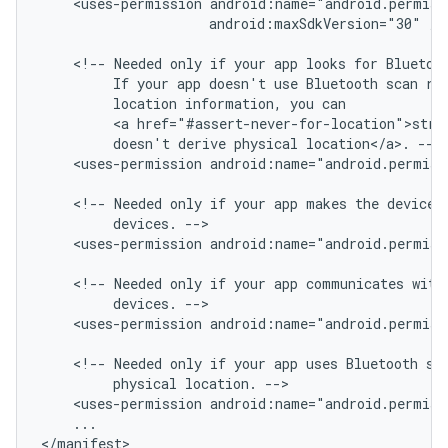
<uses-permission
android:maxSdkVersion="30"
/>

<!--
Needed
only
if
your
app
looks
for
Bluetoo
If
your
app
doesn't
use
Bluetooth
scan
re
location
information,
you
<a
href="#assert-never-for-location">stro
doesn't
derive
physical
location</a>.
<uses-permission
android:name="android.permis
<!--
Needed
only
if
your
app
makes
the
device
devices.
<uses-permission
android:name="android.permis
<!--
Needed
only
if
your
app
communicates
with
devices.
<uses-permission
android:name="android.permis
<!--
Needed
only
if
your
app
uses
Bluetooth
sc
physical
location.
<uses-permission
android:name="android.permiss
...
