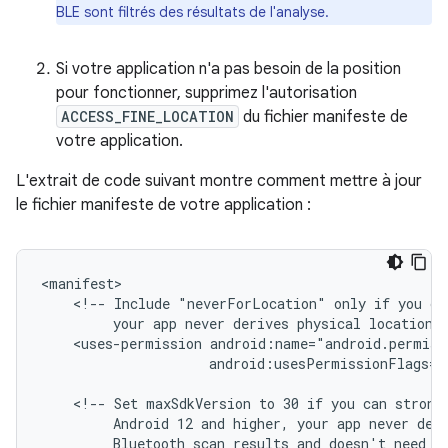
BLE sont filtrés des résultats de l'analyse.
Si votre application n'a pas besoin de la position
pour fonctionner, supprimez l'autorisation
ACCESS_FINE_LOCATION
du fichier manifeste de
votre application.
L'extrait de code suivant montre comment mettre à jour
le fichier manifeste de votre application :
<!--
Include
"neverForLocation"
only
if
you
ca
your
app
never
derives
physical
location
<uses-permission
android:usesPermissionFlags="
<!--
Set
maxSdkVersion
to
30
if
you
can
strong
Android
12
and
higher,
your
app
never
der
Bluetooth
scan
results
and
doesn't
need
l