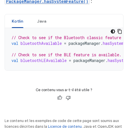
PackageManager.hasSystemFeature()
:
Kotlin
Java
// Check to see if the Bluetooth classic feature is
val
bluetoothAvailable
=
packageManager
.
hasSystemF
// Check to see if the BLE feature is available.
val
bluetoothLEAvailable
=
packageManager
.
hasSyste
Ce contenu vous a-t-il été utile ?
Le contenu et les exemples de code de cette page sont soumis aux
licences décrites dans la
Licence de contenu
. Java et OpenJDK sont